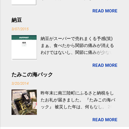
生活の中にある運動を利用すれば続け
READ MORE
やすい。 スポーツウェア・シューズで
するものだけが運動ではない。 食べ
納豆
過ぎなどによる脂肪肝は、早歩き程度
3/07/2015
の少し強めの運動を毎日３０分以上続
納豆がスーパーで売れまくる予感(笑)
けると改善する、との結果を筑波大の
まぁ、食べたから関節の痛みが消える
研究チームが発表した。改善が期待で
わけではないし、関節に痛みが少ない
きるのは、過度の飲酒が原因ではない
という人がいるということなんだけ
非アルコール性脂肪性肝疾患。体重は
READ MORE
ど。。 「関節の老化」は、「コンドロ
減らなくても効果があるという。 正田
イチン」という成分の不足によって起
たみこの海パック
教授は「汗ばむ程度の運動を毎日３０
こるもの。「コンドロイチン」は、20
分続けることが有用」としている。 脂
3/20/2014
歳をピークにして、体内で作られる量
肪肝、毎日３０分の早歩きで改善 筑
昨年末に南三陸町にふるさと納税をし
はだんだん減少していき、40代では20
波大「減量しなくても効果」 - ニュー
たお礼が届きました。 『たみこの海パ
代の半分、60代ではそのさらに半分に
ス - アピタル（医療・健康）
ック』 被災した年は、何もなし。 2年
まで減ってしまいます。 関節痛を引き
目は『ピンバッジと手ぬぐい』、3年目
起こさないためには、食生活で「コン
READ MORE
が『たみこの海パック』。 ボランティ
ドロイチン」を補うことが大切。そし
アや募金が苦手で、、、被災地の少し
て「コンドロイチン」という成分は、