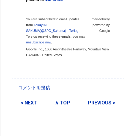
You are subscribed to email updates
Email delivery
from
Takayuki
powered by
SAKUMA(@SPC_Sakuma) - Twilog
Google
To stop receiving these emails, you may
unsubscribe now
.
Google Inc., 1600 Amphitheatre Parkway, Mountain View,
CA 94043, United States
投稿者:
SPC_Sakuma
コメントを投稿
コ
メ
< NEXT
∧ TOP
PREVIOUS >
ン
ト