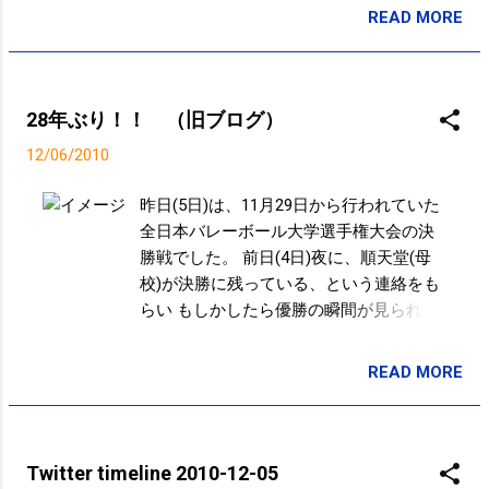
READ MORE
投稿者:
サクマフィジカルコンディショニング
28年ぶり！！ （旧ブログ）
12/06/2010
昨日(5日)は、11月29日から行われていた
全日本バレーボール大学選手権大会の決
勝戦でした。 前日(4日)夜に、順天堂(母
校)が決勝に残っている、という連絡をも
らい もしかしたら優勝の瞬間が見られる
かもと思い観戦(応援)に行ってきました。
会場は東京体育館。 あまりの天気の良さ
READ MORE
投稿者:
SPC_Sakuma
に自転車で行ってしまいました。 自宅か
らは約20Km、約1時間なのでサイクリン
グ気分で行けました。 帰りは、予想外の
遅さで、優勝していなかったら…。 対戦
Twitter timeline 2010-12-05