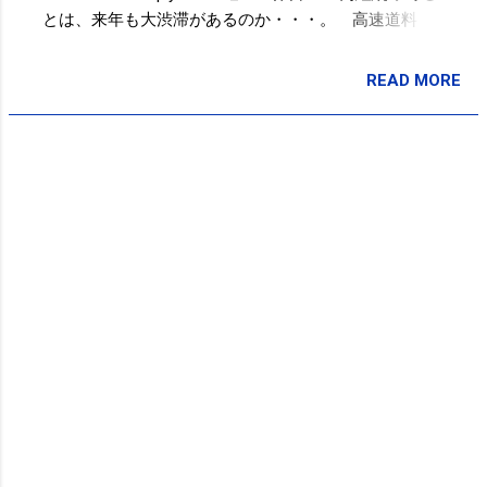
とは、来年も大渋滞があるのか・・・。 高速道料
金：平日上限2000円 来年4月スタート
http://j.mp/fR2nC6 13:31 via TweetDeck メリークリスマ
READ MORE
投稿者:
サクマフィジカルコンディショニング
スイブなう 07:44 via TweetDeck Powered by t2b