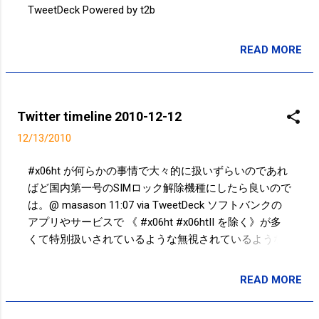
TweetDeck Powered by t2b
READ MORE
投稿者:
サクマフィジカルコンディショニング
Twitter timeline 2010-12-12
12/13/2010
#x06ht が何らかの事情で大々的に扱いずらいのであれ
ばど国内第一号のSIMロック解除機種にしたら良いので
は。@ masason 11:07 via TweetDeck ソフトバンクの
アプリやサービスで 《 #x06ht #x06htII を除く》が多
くて特別扱いされているような無視されているような…
どうなんだろう。@ masason 10:55 via TweetDeck 12
月ってこんなに暖かかったかなぁ… 10:11 via
READ MORE
投稿者:
サクマフィジカルコンディショニング
TweetDeck 千葉行き最終の総武線すごい乗車率。さら
に山手線からの乗り換えを待つらしい。 00:36 via