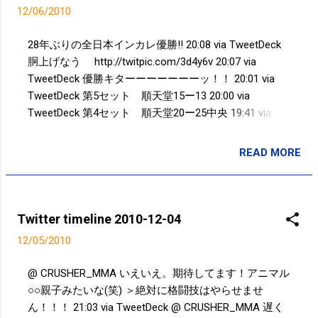
相手は中央大学でした。 第1セット 25-
12/06/2010
21 第2セット 25-21 第3セット 16-25
第4セット 20-25 第5セット 15-13 セッ
28年ぶりの全日本インカレ優勝!! 20:08 via TweetDeck
トカウント3-2で勝ちました。 2セット先
胴上げなう http://twitpic.com/3d4y6v 20:07 via
取したときには、3-0であっさりと優勝か
TweetDeck 優勝キターーーーーーーッ！！ 20:01 via
なと思いましたが、 そこから、あっとい
TweetDeck 第5セット 順天堂15ー13 20:00 via
う間に2セットを取られて第5セットへ。
TweetDeck 第4セット 順天堂20ー25中央 19:41 via
完全に負けたと思いました…。 第5セット
TweetDeck 第3セット 順天堂16ー２５中央 19:14 via
は13点までお互い1点ずつを取り合う展開
TweetDeck 第2セット 順天堂25ー21中央 18:47 via
READ MORE
で 最後は、4年生が踏ん張り、勝つこと
投稿者:
サクマフィジカルコンディショニング
TweetDeck 第1セット 順天堂25ー21中央 18:20 via
ができました。 ハラハラ、ドキドキの試
TweetDeck いよいよ 全日本インカレ男子バレー決
合でした。 全日本バレーボール大学選手
勝 順天堂vs中央 http://twitpic.com/3d3yyv 17:52 via
権大会の優勝は28年ぶりということで 本
TweetDeck やっと第4試合 http://twitpic.com/3d3qy7
Twitter timeline 2010-12-04
当に第5セットを勝てて良かったです。
17:22 via TweetDeck やっと第3試合が始まった… 15:00
12/05/2010
さくま
via TweetDeck 第4試合を観にきたが、まだ第1試合が終
わったところ…先は長い。 12:17 via TweetDeck 東京体
@ CRUSHER_MMA いえいえ。期待してます！アニマル
育館なう http://twitpic.com/3d0scc 12:04 via
○○親子みたいな(笑) ＞絶対に格闘技はやらせませ
TweetDeck Powered by t2b
ん！！！ 21:03 via TweetDeck @ CRUSHER_MMA 遅く