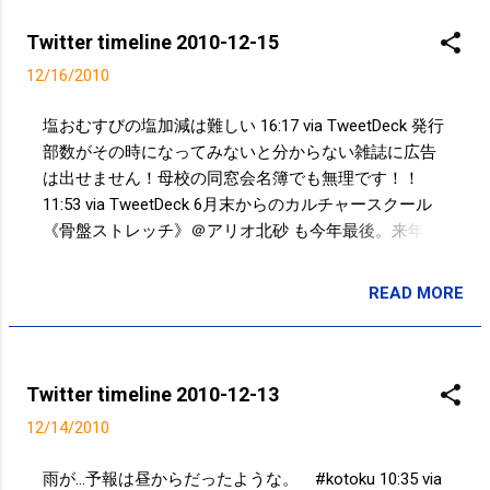
Twitter timeline 2010-12-15
12/16/2010
塩おむすびの塩加減は難しい 16:17 via TweetDeck 発行
部数がその時になってみないと分からない雑誌に広告
は出せません！母校の同窓会名簿でも無理です！！
11:53 via TweetDeck 6月末からのカルチャースクール
《骨盤ストレッチ》＠アリオ北砂 も今年最後。来年も
継続らしい。来年は参加者↗が目標だな！ 09:35 via
TweetDeck Powered by t2b
READ MORE
投稿者:
サクマフィジカルコンディショニング
Twitter timeline 2010-12-13
12/14/2010
雨が…予報は昼からだったような。 #kotoku 10:35 via