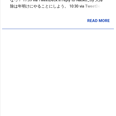
除は年明けにやることにしよう。 10:30 via TweetDeck
仕事納めだ。まずは、何だか違和感のあった背中から
腰にES-530。違和感が消えて腰と背中が軽くて逆に違
READ MORE
投稿者:
サクマフィジカルコンディショニング
和感ｗｗｗやっぱりES-530は良いと思う。来年はもう
少し活用できるように工夫をしよう。 10:30 via
TweetDeck Powered by t2b