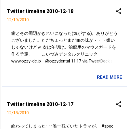
が、softbankタブと同様に特に何も。とりあえず更新
がきたという安心感のみ。 #x06ht 21:41 via TweetDeck
Twitter timeline 2010-12-18
眼鏡に3Dメガネはつらい･･･ 17:21 via TweetDeck トロ
12/19/2010
ン:レガシーなう 14:36 via TweetDeck 肉塊
http://twitpic.com/3hb4hb 12:54 via TweetDeck シュラ
歯とその周辺がきれいになった(気がする)。ありがとう
スコ 肉旨し (@ バルバッコア・クラシコ 丸の内店)
ございました。ただちょっとまだ血の味が・・・嫌い
http://4sq.com/e1WI3c 12:21 via foursquare ツリー
じゃないけどｗ 次は年明け。治療用のマウスガードを
http://twitpic.com/3ha0lr 11:07 via TweetDeck Powered
作る予定。 こいづみデンタルクリニック
by t2b
www.ozzy-dc.jp @ozzydental 11:17 via TweetDeck @
9con softbankタブの時には初期化をしましたが、最近
はマーケットのバージョンアップはそこまで必要じゃ
READ MORE
投稿者:
サクマフィジカルコンディショニング
ないかなと…AppBrainのFast Web Installも使えなくなり
ますし。 > ですかぁ。ただ待つしかないですよねぇ。
11:12 via TweetDeck in reply to 9con 同じく RT@ 9con
未だにマーケット変わらない。 #x06ht 09:59 via
Twitter timeline 2010-12-17
TweetDeck こいづみデンタルクリニックなう
12/18/2010
http://twitpic.com/3gwnhy 09:57 via TweetDeck 平井大
橋からの http://twitpic.com/3gwg7u 09:33 via
終わってしまった･･･唯一観ていたドラマが。 #spec