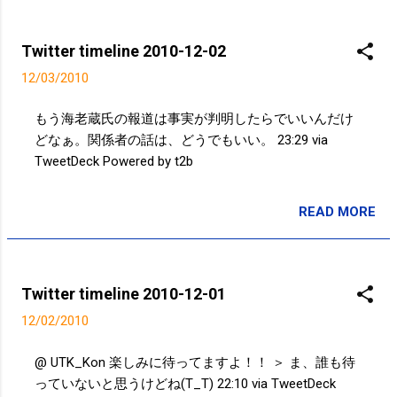
ヒー浣腸などの施術で昨年から今年の7月までに約4千
万の売上・・・もっと取り締まりを厳しくしない
と。 「体がきれいになる」女子生徒にコーヒー浣
Twitter timeline 2010-12-02
腸 医師法違反容疑で男ら逮捕 千葉・山武
12/03/2010
http://bit.ly/fQAdfP 20:10 via TweetDeck この際、保険請
求の中身も調べたほうがいいんじゃなかな。 RT 何や
もう海老蔵氏の報道は事実が判明したらでいいんだけ
ってるんだか・・・ 著名陸上トレーナーを逮捕＝施
どなぁ。関係者の話は、どうでもいい。 23:29 via
術中に下半身触る－千葉県警 http://bit.ly/e4QGyP 19:58
TweetDeck Powered by t2b
via TweetDeck 最近、接骨院でもマッサージをするとこ
が増えているからなぁ・・・本来してはいけないのに
READ MORE
マッサージをして、なんかおかしくなっちゃうのかな
投稿者:
サクマフィジカルコンディショニング
ぁ・・理解できない。RT 何やってるんだか・・・ 著
名陸上トレーナーを逮捕＝施術中に下半身触る－千葉
県警 http://bit.ly/e4QGyP 19:57 via TweetDeck 何やって
Twitter timeline 2010-12-01
るんだか・・・ 著名陸上トレーナーを逮捕＝施術中
12/02/2010
に下半身触る－千葉県警 http://bit.ly/e4QGyP 19:49 via
TweetDeck 晴れた！！ #kotoku 11:18 via TweetDeck
@ UTK_Kon 楽しみに待ってますよ！！ ＞ ま、誰も待
今、激しい雨…。 10:30 via TweetDeck 雨の間をくぐり
っていないと思うけどね(T_T) 22:10 via TweetDeck
抜けて自転車で出勤。被害なし！！ 10:28 via