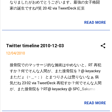
なりましたがおめでとうございます。最強の女子格闘
家の誕生ですね!!笑 20:42 via TweetDeck 紅葉
http://twitpic.com/3cnm9l 11:40 via TweetDeck Powered
by t2b
READ MORE
投稿者:
サクマフィジカルコンディショニング
Twitter timeline 2010-12-03
12/04/2010
接骨院でのマッサージ的な施術はやめないと。RT 再犯
すか？何でそんな人間が、また接骨院を？@ keyackey
まただょ（−＿−；） とまつりさんは懲りないなぁ 病
気だね 23:02 via TweetDeck 再犯すか？何でそんな人間
が、また接骨院を？RT@ keyackey @ SPC_Sakuma ま
ただょ（−＿−；） とまつりさんは懲りないなぁ 病気
だね 22:50 via TweetDeck さて仕事だ。 20:11 via
READ MORE
投稿者:
サクマフィジカルコンディショニング
TweetDeck レインボー療法や耳つぼダイエット、コー