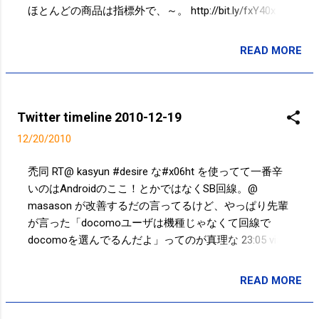
ほとんどの商品は指標外で、～。 http://bit.ly/fxY40x
16:49 via TweetDeck この指標を決める会議を見たかっ
た。1.5cmは危険だとか0.5cmは小さいなとか話し合っ
READ MORE
投稿者:
サクマフィジカルコンディショニング
てんのかな？なんだかなぁ・・・。 RT@
mainichijpedit : 「こんにゃくゼリーは直径１センチ以
内」とする指標を消費者庁がまとめました。
http://bit.ly/fxY40x 16:45 via TweetDeck パソコンとプリ
Twitter timeline 2010-12-19
ンターがいい感じに動いてくれれば、今週中に年賀状
12/20/2010
は出せるので、元旦に届く。 13:33 via TweetDeck 年賀
状が届いた。 13:29 via TweetDeck @ ozzydental か
禿同 RT@ kasyun #desire な#x06ht を使ってて一番辛
しこまりました。マウスガード着用でがっつり
いのはAndroidのここ！とかではなくSB回線。@
と・・・それより串刺し的な感じがいいですかね？！
masason が改善するだの言ってるけど、やっぱり先輩
http://yfrog.com/h3kz4tzj > そろそろ疲労がピークな
が言った「docomoユーザは機種じゃなくて回線で
ので・・・ 11:27 via TweetDeck in reply to ozzydental
docomoを選んでるんだよ」ってのが真理な 23:05 via
急に暖かくなってきた。予報では冬至らしくない暖か
TweetDeck 好き嫌いがはっきり別れる映画かと･･･個
さに。しかし、風が段々、強くなり、夜は自転車が倒
人的には3Dで迫力の映像で面白かったですが。 RT@
READ MORE
れるほど強くなるらしい。 10:47 via TweetDeck
投稿者:
サクマフィジカルコンディショニング
keyackey @ SPC_Sakuma トロン面白い？ 23:00 via
Powered by t2b
TweetDeck やっとAndroidマーケットが更新された･･･