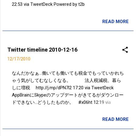
TweetDeck Powered by t2b
22:53 via TweetDeck Powered by t2b
READ MORE
投稿者:
サクマフィジカルコンディショニング
Twitter timeline 2010-12-16
12/17/2010
なんだかなぁ…働いても働いても税金でもっていかれち
ゃう気がしてむなしくなる。 法人税減税、暮ら
しに増税 http://j.mp/dPN7l2 17:20 via TweetDeck
AppBrainにSkypeのアップデートがきてるがダウンロー
ドできない…どうしたものか。 #x06ht 12:19 via
TweetDeck Powered by t2b
READ MORE
投稿者:
サクマフィジカルコンディショニング