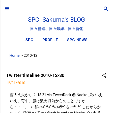
スキップしてメイン コンテンツに移動
SPC_Sakuma's BLOG
日々精進、日々鍛練、日々新化
SPC
PROFILE
SPC-NEWS
Home
>
2010-12
投
稿
Twitter timeline 2010-12-30
12/31/2010
雨大丈夫かな？ 18:21 via TweetDeck @ Naoko_Oy いえ
いえ。背中、腰は数カ月前からのことですか
ら・・・。 ＞ 私のｶﾞﾁｶﾞﾁのｶﾗﾀﾞをﾏｯｻｰｼﾞしたからか
なっ？ 17:39 via TweetDeck in reply to Naoko_Oy 大掃