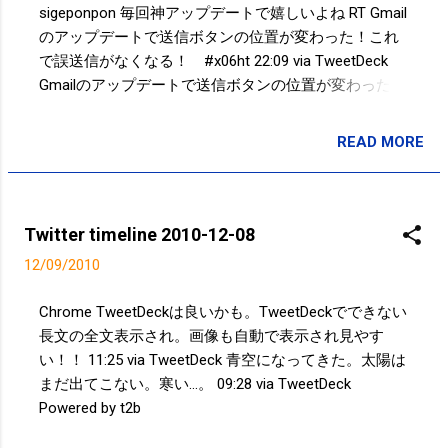
sigeponpon 毎回神アップデートで嬉しいよね RT Gmail
のアップデートで送信ボタンの位置が変わった！これ
で誤送信がなくなる！ #x06ht 22:09 via TweetDeck
Gmailのアップデートで送信ボタンの位置が変わった！
これで誤送信がなくなる！ #x06ht 20:27 via
TweetDeck @ UTK_Kon ご来院いただければ・・・お
READ MORE
投稿者:
サクマフィジカルコンディショニング
待ちしております！！ 16:26 via TweetDeck in reply to
UTK_Kon @ moticco1012 買ってもいません…。＞ 裏
が白紙の年賀状を購入したものの作る暇がない… RT 年
賀状どうしようかな… 10:30 via TweetDeck in reply to
Twitter timeline 2010-12-08
moticco1012 年賀状どうしようかな… 10:19 via
12/09/2010
TweetDeck うまい棒が10本セットで105円。安いのか
なぁ？！とりあえず買ったけど。 10:15 via TweetDeck
Chrome TweetDeckは良いかも。TweetDeckでできない
Powered by t2b
長文の全文表示され。画像も自動で表示され見やす
い！！ 11:25 via TweetDeck 青空になってきた。太陽は
まだ出てこない。寒い…。 09:28 via TweetDeck
Powered by t2b