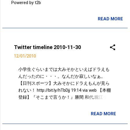
Powered by t2b
TweetDeck 太陽がでてきた。激しい天気だ。 #kotoku
08:50 via TweetDeck 雨がすごすぎる 07:58 via
TweetDeck Powered by t2b
READ MORE
投稿者:
サクマフィジカルコンディショニング
Twitter timeline 2010-11-30
12/01/2010
小学生ぐらいまでは大みそかといえばドラえも
んだったのに・・・。なんだか寂しいなぁ。
【日刊スポーツ】大みそかにドラえもんが見ら
れない！ http://bit.ly/hTbDjj 19:14 via web 【本棚
登録】『そこまで言うか！』勝間 和代,堀江 貴
文,西村 博之 http://bit.ly/gGJZCk 18:33 via ブク
ログ(booklog.jp) 震度３ 12:30 via TweetDeck 揺
READ MORE
投稿者:
サクマフィジカルコンディショニング
れてる 12:28 via TweetDeck Powered by t2b