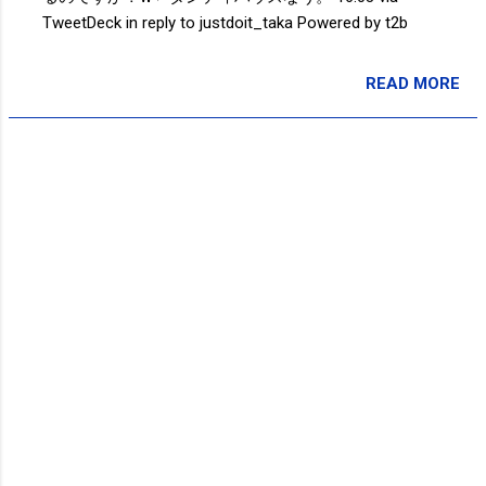
TweetDeck in reply to justdoit_taka Powered by t2b
READ MORE
投稿者:
サクマフィジカルコンディショニング