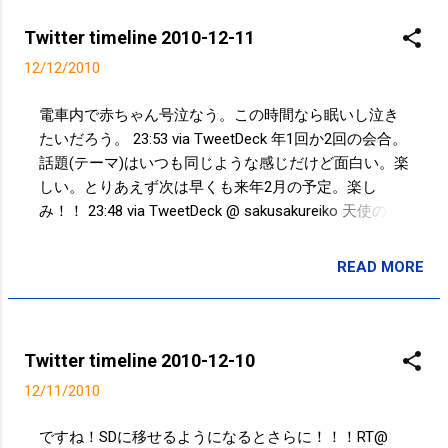
TweetDeck 秋葉原なう。錦糸町が遠い…。 00:26 via
TweetDeck Powered by t2b
Twitter timeline 2010-12-11
12/12/2010
電車内で赤ちゃん号泣なう。この時間なら眠いし泣き
たいだろう。 23:53 via TweetDeck 年1回か2回の会合。
話題(テーマ)はいつも同じような感じだけど面白い。楽
しい。とりあえず次は早くも来年2月の予定。楽し
み！！ 23:48 via TweetDeck @ sakusakureiko 天使の海
老料理？どういうこと？ > 天使の海老料理。
http://twitpic.com/3ev86o 19:07 via TweetDeck 北柏う
READ MORE
投稿者:
サクマフィジカルコンディショニング
ぃる @UTK_Kon@ moticco1012 19:03 via TweetDeck
Powered by t2b
Twitter timeline 2010-12-10
12/11/2010
ですね！SDに移せるようになるとさらに！！！RT@