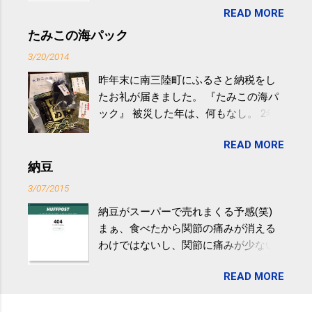
READ MORE
やすい。 スポーツウェア・シューズで
するものだけが運動ではない。 食べ
たみこの海パック
過ぎなどによる脂肪肝は、早歩き程度
3/20/2014
の少し強めの運動を毎日３０分以上続
昨年末に南三陸町にふるさと納税をし
けると改善する、との結果を筑波大の
たお礼が届きました。 『たみこの海パ
研究チームが発表した。改善が期待で
ック』 被災した年は、何もなし。 2年
きるのは、過度の飲酒が原因ではない
目は『ピンバッジと手ぬぐい』、3年目
非アルコール性脂肪性肝疾患。体重は
READ MORE
が『たみこの海パック』。 ボランティ
減らなくても効果があるという。 正田
アや募金が苦手で、、、被災地の少し
納豆
教授は「汗ばむ程度の運動を毎日３０
でも復興の支援ができるものと探して
分続けることが有用」としている。 脂
3/07/2015
ふるさと納税を始めて、お礼のことは
肪肝、毎日３０分の早歩きで改善 筑
納豆がスーパーで売れまくる予感(笑)
全く考えていなかったので、貰えると
波大「減量しなくても効果」 - ニュー
まぁ、食べたから関節の痛みが消える
少しづつ復興してる感が伝わってきて
ス - アピタル（医療・健康）
わけではないし、関節に痛みが少ない
嬉しいです。 あと、ふるさと納税が節
という人がいるということなんだけ
税になるということもあって始めたの
READ MORE
ど。。 「関節の老化」は、「コンドロ
ですが、節税になるほど稼げていない
イチン」という成分の不足によって起
のでこちらの目的は......。 総務省｜自治