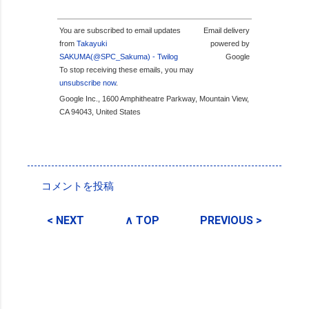
You are subscribed to email updates
Email delivery
from
Takayuki
powered by
SAKUMA(@SPC_Sakuma) - Twilog
Google
To stop receiving these emails, you may
unsubscribe now
.
Google Inc., 1600 Amphitheatre Parkway, Mountain View,
CA 94043, United States
投稿者:
SPC_Sakuma
コメントを投稿
コ
メ
< NEXT
∧ TOP
PREVIOUS >
ン
ト