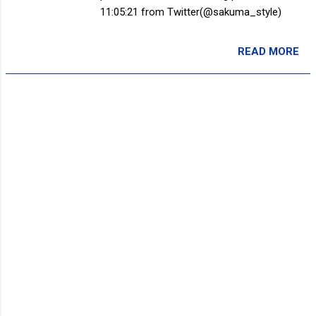
11:05:21 from Twitter(@sakuma_style)
READ MORE
投稿者:
SPC_Sakuma