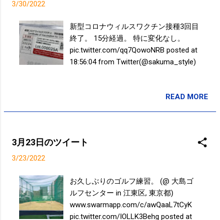
3/30/2022
新型コロナウィルスワクチン接種3回目
終了。 15分経過。 特に変化なし。
pic.twitter.com/qq7QowoNRB posted at
18:56:04 from Twitter(@sakuma_style)
READ MORE
投稿者:
SPC_Sakuma
3月23日のツイート
3/23/2022
お久しぶりのゴルフ練習。 (@ 大島ゴ
ルフセンター in 江東区, 東京都)
www.swarmapp.com/c/awQaaL7tCyK
pic.twitter.com/IOLLK3Behg posted at