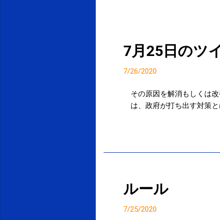
7月25日のツ
7/26/2020
その原因を解消もしくは改
は、政府が打ち出す対策とは言わない） tw
投稿者:
SPC_Sakuma
ルール
7/25/2020