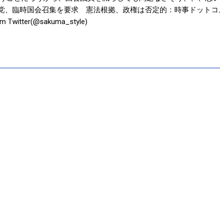
臨時国会召集を要求 憲法根拠、政権は否定的：時事ドットコム www.jiji.
rom Twitter(@sakuma_style)