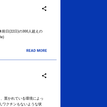
迷走を続けるのか？？？
5 連休前日(22日)の300人超えの
le)
READ MORE
いて、置かれている環境によっ
んワクチンもないような状