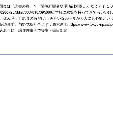
 国会は「読書の府」？ 閣僚経験者や現職副大臣……少なくとも１０人
/articles/20200725/ddm/003/010/095000c 学校に水筒を持っ
、休み時間と給食の時だけ。 みたいなルールが大人にも必要という
与野党折り合えず：東京新聞 https://www.tokyo-np.co.jp/ar
込み可に」議運理事会で提案 - 毎日新聞
senkyo/articles/20191209/k00/00m/010/145000c 小学生の時
行動することはできない、というより 自分で考えて行動すること
ち物のルール 飲み物のルール 会議中のルール 授業中のルール 髪
ルール ルールを決めると、ルールの中で行動すればいいので 状況
けど 思考停止の第一歩。 （まぁみんな同じだから安心感は得られ
で 要注意です。