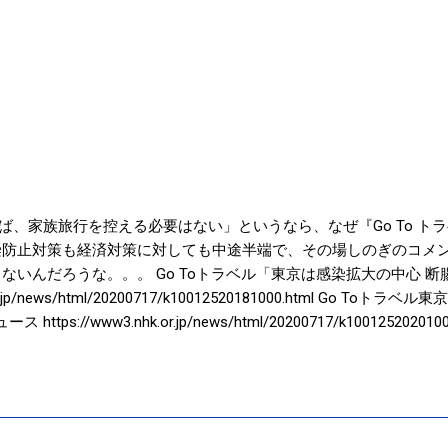
ば、家族旅行を控える必要はない」というなら、なぜ『Go To ト
染防止対策も経済対策に対しても中途半端で、その場しのぎのコメ
ないんだろうな。。。 Go Toトラベル「東京は感染拡大の中心 断腸の
.or.jp/news/html/20200717/k10012520181000.html Go 
ttps://www3.nhk.or.jp/news/html/20200717/k10012520
、東京都内の新型コロナウイルス感染者数が過去最多の３６６人確
り分析を進めながら、メリハリの効いた対策をしっかりと講じてい
マスク着用などの感染防止策を徹底すれば、家族旅行を控える必要
の感染増に危機感 家族旅行は自粛不要―新型コロナ：時事ドット
om/jc/article?k=2020072300620 西村経済再生担当相、都内の感