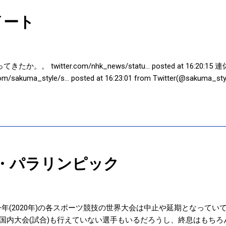
://www.jiji.com/jc/article?k=2020072300620 いつまで
イート
。 twitter.com/nhk_news/statu… posted at 16:20:1
kuma_style/s… posted at 16:23:01 from Twitter(@sakuma_sty
・パラリンピック
り、今年(2020年)の各スポーツ競技の世界大会は中止や延期となって
国内大会(試合)も行えていない選手もいるだろうし、終息はもちろ