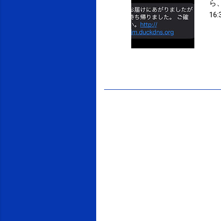
ら、
16:
投稿者:
SPC_Sakuma