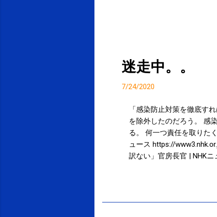
迷走中。。
7/24/2020
「感染防止対策を徹底すれ
を除外したのだろう。 感
る。 何一つ責任を取りたく
ュース https://www3.nhk
訳ない」官房長官 | NHKニュース h
当相は２３日の記者会見で
機感を強めている。しっか
投稿者:
SPC_Sakuma
連休中の外出に関しては、
西村経済再生担当相、都内
https://www.jiji.c