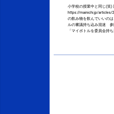
小学校の授業中と同じ(笑)
https://mainichi.jp
の飲み物を飲んでいいのは
ルの審議持ち込み混迷 参院議運委、
「マイボトルを委員会持ち
https://mainichi.jp/
人になっても自分で考えて
投稿者:
SPC_Sakuma
か国ってことだったり。 持
用のルール マスク着用の
必要がなくなり、楽なんだ
おすのはなかなか大変なの