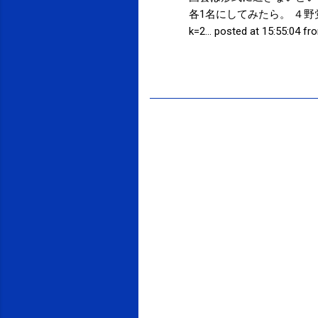
各1名にしてみたら。 ４野党、
k=2… posted at 15:55:04 f
投稿者:
SPC_Sakuma