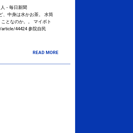
 - 毎日新聞
てきてもいいけど、中身は水かお茶。 水筒
ことなのか。。 マイボト
ticle/44424 参院自民
からルールの中で生きてきているから 大
が認められない文化という
READ MORE
型や服装のルール スマホ使
に応じた行動を自分で考える
るけど） 思考停止の癖をな