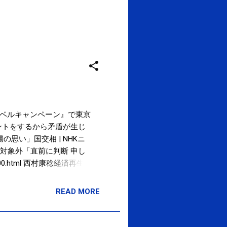
ラベルキャンペーン』で東京
ントをするから矛盾が生じ
思い」国交相 | NHKニ
Toトラベル東京対象外「直前に判断 申し
201000.html 西村康稔経済再生担
認されたことについて「危
きたい」と述べた。一方、
READ MORE
はないとの認識を示した。
コム
染増に危機感 家族旅行は自粛不要―新