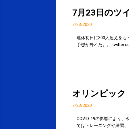
型コロナ：時事ドットコム https
7月23日のツ
7/23/2020
連休初日に300人超えをもってきたか。
予想が外れた。。 twitter.com/sa
投稿者:
SPC_Sakuma
オリンピック
7/23/2020
COVID-19の影響によ
てはトレーニングや練習、