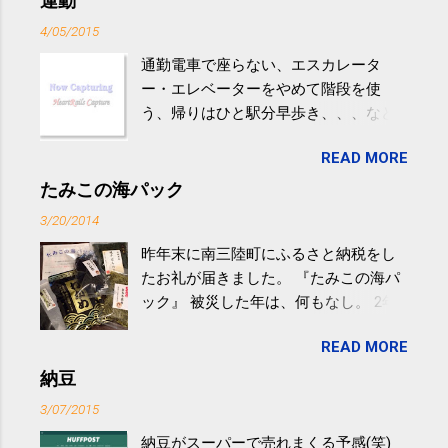
運動
4/05/2015
通勤電車で座らない、エスカレータ
ー・エレベーターをやめて階段を使
う、帰りはひと駅分早歩き、、、など
生活の中にある運動を利用すれば続け
READ MORE
やすい。 スポーツウェア・シューズで
するものだけが運動ではない。 食べ
たみこの海パック
過ぎなどによる脂肪肝は、早歩き程度
3/20/2014
の少し強めの運動を毎日３０分以上続
昨年末に南三陸町にふるさと納税をし
けると改善する、との結果を筑波大の
たお礼が届きました。 『たみこの海パ
研究チームが発表した。改善が期待で
ック』 被災した年は、何もなし。 2年
きるのは、過度の飲酒が原因ではない
目は『ピンバッジと手ぬぐい』、3年目
非アルコール性脂肪性肝疾患。体重は
READ MORE
が『たみこの海パック』。 ボランティ
減らなくても効果があるという。 正田
アや募金が苦手で、、、被災地の少し
納豆
教授は「汗ばむ程度の運動を毎日３０
でも復興の支援ができるものと探して
分続けることが有用」としている。 脂
3/07/2015
ふるさと納税を始めて、お礼のことは
肪肝、毎日３０分の早歩きで改善 筑
納豆がスーパーで売れまくる予感(笑)
全く考えていなかったので、貰えると