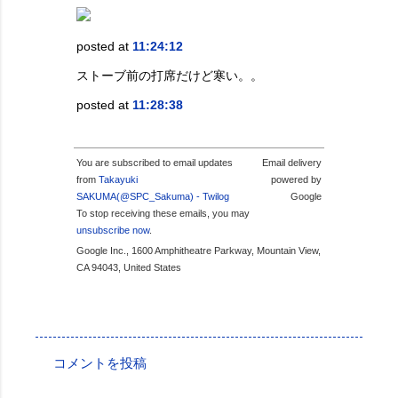
posted at
11:24:12
ストーブ前の打席だけど寒い。。
posted at
11:28:38
You are subscribed to email updates
Email delivery
from
Takayuki
powered by
SAKUMA(@SPC_Sakuma) - Twilog
Google
To stop receiving these emails, you may
unsubscribe now
.
Google Inc., 1600 Amphitheatre Parkway, Mountain View,
CA 94043, United States
投稿者:
SPC_Sakuma
コメントを投稿
コ