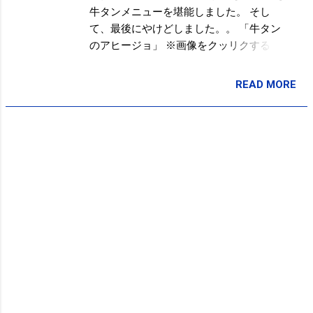
牛タンメニューを堪能しました。 そし
て、最後にやけどしました。。 「牛タン
のアヒージョ」 ※画像をクッリクすると
アヒージョの臨場感が味わえます(笑) 席
が2時間制で、あっという間で残念でした
READ MORE
投稿者:
SPC_Sakuma
が、ほぼ常に満席状態でしたので、それ
も仕方がないのかな、と。。 いくつかの
テレビ番組で紹介されたらしいです。 番
組名を聞いたのですが、忘れました(笑)