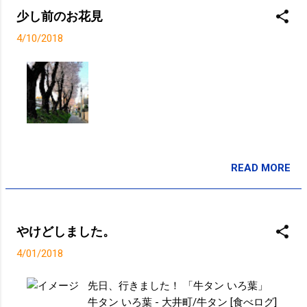
少し前のお花見
4/10/2018
READ MORE
投稿者:
SPC_Sakuma
やけどしました。
4/01/2018
先日、行きました！ 「牛タン いろ葉」
牛タン いろ葉 - 大井町/牛タン [食べログ]