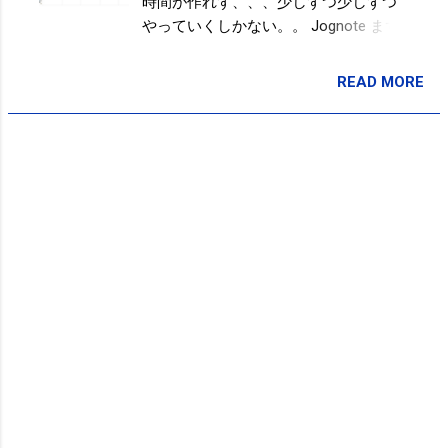
時間が作れず、、、少しずつ少しずつ
やっていくしかない。。 Jognote まず
は、早寝早起きの生活リズムに変えて
いかないと。。。
READ MORE
投稿者:
SPC_Sakuma