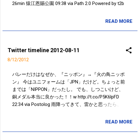
画面、右：雑誌） JINS PCをかけて
26min 猿江恩賜公園 09:38 via Path 2.0 Powered by t2b
いると、ディスプレイの眩しさを感じ
ることがなく、目が疲れにくいような
READ MORE
感じです。 画像やデザインで微妙な色
投稿者:
SPC_Sakuma
合いを扱う作業には難しいですが、ネ
ットサーフィンや文章入力等の作業に
は良さそうです！ 参考) ブルーライト
Twitter timeline 2012-08-11
を吸収/カットするPC用メガネ4製品を
8/12/2012
試す http://goo.gl/bnlS9 JINS PC
http://www.jins-jp.com/
バレーだけはなぜか、『ニッポン』→『火の鳥ニッポ
ン』 今はユニフォームは「JPN」だけど。ちょっと前
までは「NIPPON」だったし。 でも、しつこいけど、
銅メダル本当に良かった！！w http://t.co/P5K6lpFD
22:34 via Postolog 雨降ってきて、雷かと思ったら、東
京湾(お台場？)の花火大会だった！w ビルがなければも
っと見えるのに、、、花火って撮るの難しい。。。 自
READ MORE
投稿者:
SPC_Sakuma
宅ベランダから撮影 からの投稿 http://t.co/z2zampMu
21:28 via Postolog 日本女子バレー 28年ぶり銅メダル獲