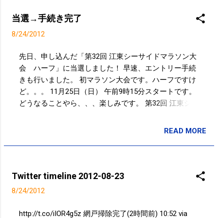
jognote 8km 41min 猿江恩賜公園〜小名木川沿い 07:59
via Path 2.0 Powered by t2b
当選→手続き完了
8/24/2012
先日、申し込んだ「第32回 江東シーサイドマラソン大
会 ハーフ」に当選しました！ 早速、エントリー手続
きも行いました。 初マラソン大会です。ハーフですけ
ど。。。 11月25日（日） 午前9時15分スタートです。
どうなることやら、、、楽しみです。 第32回 江東シー
サイドマラソン大会
READ MORE
投稿者:
SPC_Sakuma
Twitter timeline 2012-08-23
8/24/2012
http://t.co/iIOR4g5z 網戸掃除完了(2時間前) 10:52 via