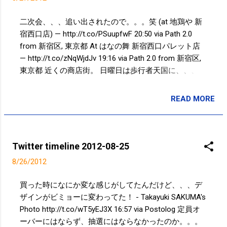
二次会、、、追い出されたので。。。笑 (at 地鶏や 新
宿西口店) — http://t.co/PSuupfwF 20:50 via Path 2.0
from 新宿区, 東京都 At はなの舞 新宿西口パレット店
— http://t.co/zNqWjdJv 19:16 via Path 2.0 from 新宿区,
東京都 近くの商店街。 日曜日は歩行者天国に、、、誰
もいない、何もない。。。 - Takayuki SAKUMA's Photo
http://t.co/GNxFAliw 11:48 via Postolog 残暑厳しかった
READ MORE
投稿者:
SPC_Sakuma
@ jognote 7km 35min 猿江恩賜公園〜小名木川沿い
09:32 via Path 2.0 Powered by t2b
Twitter timeline 2012-08-25
8/26/2012
買った時になにか変な感じがしてたんだけど、、、デ
ザインがビミョーに変わってた！ - Takayuki SAKUMA's
Photo http://t.co/wT5yEJ3X 16:57 via Postolog 定員オ
ーバーにはならず、抽選にはならなかったのか。。。