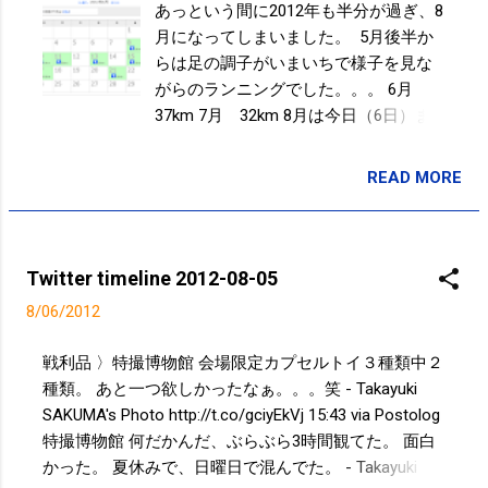
あっという間に2012年も半分が過ぎ、8
月になってしまいました。 5月後半か
らは足の調子がいまいちで様子を見な
がらのランニングでした。。。 6月
37km 7月 32km 8月は今日（6日）ま
でで、23km。 なかなか良いペースで
す。 暑い時に、ある程度走れれば、秋
READ MORE
投稿者:
SPC_Sakuma
は気持ち良く走れるはずです。。。笑
11月25日（日）に開催される『江東シ
ーサイドマラソン大会』（ハーフ）に
申し込みました。 オリンピックイヤー
Twitter timeline 2012-08-05
ですし、 ランニングを始めて一年です
8/06/2012
し、、 自転車で行ける距離での大会な
ので、ちょうどいいかなと思い、、、
戦利品 〉特撮博物館 会場限定カプセルトイ３種類中２
抽選なので、まだ、出場できるかわか
種類。 あと一つ欲しかったなぁ。。。笑 - Takayuki
りませんが。。。 当選すれば、マラソ
SAKUMA's Photo http://t.co/gciyEkVj 15:43 via Postolog
ン大会初出場です！！ 楽しみです。 江
特撮博物館 何だかんだ、ぶらぶら3時間観てた。 面白
東シーサイドマラソン - 江東区
かった。 夏休みで、日曜日で混んでた。 - Takayuki
http://www.city.koto.lg.jp/seikatsu/sport