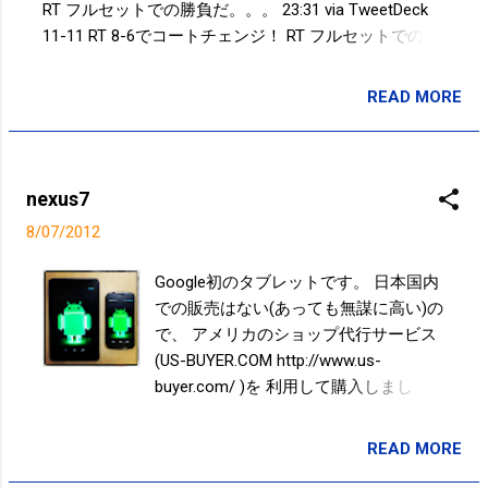
RT フルセットでの勝負だ。。。 23:31 via TweetDeck
11-11 RT 8-6でコートチェンジ！ RT フルセットでの勝
負だ。。。 23:19 via TweetDeck 8-6でコートチェン
ジ！ RT フルセットでの勝負だ。。。 23:14 via
READ MORE
投稿者:
SPC_Sakuma
TweetDeck フルセットでの勝負だ。。。 23:04 via
TweetDeck セットカウント2-1！！ RT 男子サッカー メ
キシコ戦を前に女子バレー 中国戦も熱い！！ 22:33 via
TweetDeck 男子サッカー メキシコ戦を前に女子バレー
nexus7
中国戦も熱い！！ 22:25 via Postolog 11.5s - ハードル
8/07/2012
http://t.co/GqyrH8ix 14:22 via Postolog レスリングのユ
ニフォーム(ウェア？)が新日本プロレスにしか見えない
Google初のタブレットです。 日本国内
のは、自分だけでしょうか？！w 参考)新日本プロレス
での販売はない(あっても無謀に高い)の
リング http://t.co/3wMqtvIs http://t.co/K6cxo88n 09:39
で、 アメリカのショップ代行サービス
via Postolog Powered by t2b
(US-BUYER.COM http://www.us-
buyer.com/ )を 利用して購入しまし
た！ 一時期、在庫切れになってしまい
発送が遅れたりもしましたが、昨日(6
READ MORE
投稿者:
SPC_Sakuma
日)配送されました！！ 評判通りの動き