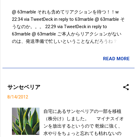
@ 63marble それも含めてリアクションを待つ！！w
22:34 via TweetDeck in reply to 63marble @ 63marble そ
うなのか。。。 22:29 via TweetDeck in reply to
63marble @ 63marble ご本人からリアクションがない
のは、発送準備で忙しいということなんだろうね？！
いやぁー楽しみだ！！w 22:12 via TweetDeck in reply to
63marble @ kazutaka_chiba 届くの楽しみにしていま
READ MORE
投稿者:
SPC_Sakuma
す！どれが届くのだろう？！ｗ 14:46 via TweetDeck in
reply to kazutaka_chiba 走った@ jognote 5km 25min 猿
江恩賜公園 09:31 via Path 2.0 Powered by t2b
サンセベリア
8/14/2012
自宅にあるサンセベリアの一部を移植
（株分け）しました。 マイナスイオ
ンを放出するというので 乾燥に強く、
水やりをちょっと忘れても枯れないの