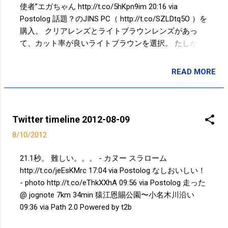
ずれるという煩わしさがなくなり、快適です。 ただ、
使者”エガちゃん http://t.co/5hKpn9im 20:16 via
メガネより何となく眩しいような、、、特にPC画面が
Postolog 話題？のJINS PC（ http://t.co/SZLDtq5O ）を
眩しい気がしたり。。。
購入。 クリアレンズとライトブラウンレンズがあっ
て、カット率が良いライトブラウンを選択。 たしかに
PCを見... http://t.co/VW7iL1j4 12:14 via Postolog 45！！
面白い！！ - サッカー http://t.co/LTCeBq8j 11:40 via
READ MORE
投稿者:
SPC_Sakuma
Postolog 久しぶりに。 (at@ Starbucks ) [pic] —
http://t.co/7FN1zGKT 09:49 via Path 2.0 from 墨田区, 東
京都 Powered by t2b
Twitter timeline 2012-08-09
8/10/2012
21.1秒。 難しい。。。 - カヌー スラローム
http://t.co/jeEsKMrc 17:04 via Postolog なしおいしい！
- photo http://t.co/eThkXXhA 09:56 via Postolog 走った
@ jognote 7km 34min 猿江恩賜公園〜小名木川沿い
09:36 via Path 2.0 Powered by t2b