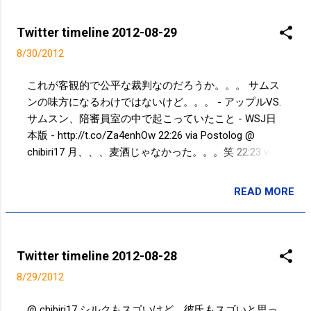
は、右下の▼をタッチすると共有範囲
プライバシー』という項目があるの
が表示され、設定できます。
で、共有範囲を選択します。 iPhoneの
Twitter timeline 2012-08-29
場合も同様に、左上の三本線マークを
8/30/2012
iPhone Android 投
タッチ。メニューが表示されるので、
稿後の共有範囲設定の変更は、モバイ
一番下までスクロールして、『アカウ
これが客観的で公平な裁判なのだろうか。。。 サムス
ル、アプリからはできません。PCサイ
ント設定』をタッチ。 アカウント設定
ンの味方になるわけではないけど。。。 - アップルVS.
トのそれぞれのマークの部分をクリッ
関連のメニューが表示されるので、
サムスン、陪審員室の中で起こっていたこと - WSJ日
クすると共有範囲を設定する表示がさ
「プライバシー』をタッチ。『デフォ
本版 - http://t.co/Za4enhOw 22:26 via Postolog @
れるので、そこから再度、設定できま
ルトでの設定の管理』の項目があるの
chibiri17 月、、、麦酒じゃなかった。。。笑 22:23 via
す。 それぞれの共有範囲についてです
で、共有範囲を選択します。 公式アプ
TweetDeck in reply to chibiri17 @ chibiri17 いろんな人が
が、 【公開】 インターネット上のす
リ以外からの投稿時の共有設定は「ア
いるんで、、、ただ、つい自分だったらと考えてしま
べての人が見ることができる 。 【友
READ MORE
プリとウェブサイト』をタッチ。
投稿者:
SPC_Sakuma
い。。。 00:00 via Twitter for iPhone in reply to chibiri17
達】 自分が友達になっている人およ
fecebookと連携しているアプリが表示
Powered by t2b
びタグ付けされている人の友達が見ら
されるので、設定するアプリをタッチ
れる。 【カスタム】 自分で共有範囲
すると、『投稿のプライバシー』とい
Twitter timeline 2012-08-28
を設定する。「友達の友達まで」や
う項目があるので、共有範囲を選択し
「自分のみ」、「特定の人またはリス
8/29/2012
ます。 参考） f...
ト」など。「特定の人またリスト」を
非表示にすることもできる。
@ chibiri17 シルクもスゴいけど、彼氏もスゴいと思っ