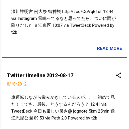
る。。。 朝日のログインしないと記事の続きが見られ
ないようにしているのはもっと残念。。。 続きの内容
深川神明宮 例大祭 御神輿 http://t.co/CoVqB1sf 13:44
が……。 - おとりのフラミンゴ２羽失う 捕獲作戦再検討
via Instagram 雷鳴ってるなと思ってたら、ついに雨が
へ 北海道 http://t.co/nG2dBBoC 12:10 via Postolog 青
降りだした ＃江東区 10:07 via TweetDeck Powered by
空！！ - Takayuki SAKUMA's Photo http://t.co/V4pdti9Z
t2b
11:20 via Postolog 最初から最後まできつかった @
jognote 10km 52min 猿江恩賜公園〜小名木川沿い
READ MORE
10:15 via Path 2.0 @ rikachu819 おめでとー！！10代最
投稿者:
SPC_Sakuma
後の年、、、ステキな一年を！！ 00:55 via TweetDeck
in reply to rikachu819 『バカソウル』 #tvtokyo 面白
い！で...
Twitter timeline 2012-08-17
8/18/2012
車運転しながら歯みがきしている人が、、、初めて見
た！！でも、最後、どうするんだろう？ 12:41 via
TweetDeck 今日も厳しい暑さ@ jognote 5km 25min 猿
江恩賜公園 09:53 via Path 2.0 Powered by t2b