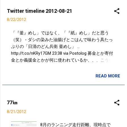
Twitter timeline 2012-08-21
8/22/2012
「『釜』めし」ではなく、「『紙』めし」だと思う
（笑） - ダシの染みた油揚げとごはんで味わう具たっ
ぷりの「日清のどん兵衛 釜めし」 ...
http://t.co/nKRy17GM 23:38 via Postolog 募金とか寄付
金とか義援金とかが何に使われているか、、、こうい
うような事が行われているなら残念。。。 11:51 via
Postolog 『かつおだし』ブームの予感www - かつおだ
READ MORE
投稿者:
SPC_Sakuma
し健康に効用 京大准教授ら実証 : 京都新聞
http://t.co/5Zc2hca1 09:54 via Postolog 走った@
jognote 7km 36min 猿江恩賜公園 09:38 via Path 2.0
Powered by t2b
77㎞
8/21/2012
8月のランニング走行距離、現時点で