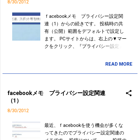
8/30/2012
ｆacebookメモ プライバシー設定関
連（1）からの続きです。 投稿時の共
有（公開）範囲をデフォルトで設定し
ます。 PCサイトからは、右上の▼マー
クをクリック、『プライバシー設定』
を選択します。 『プライバシー設定』
のページに移動すると、【デフォルト
READ MORE
投稿者:
SPC_Sakuma
設定の管理】（①）の項目があるの
で、そこで、選択します。 PCやスマー
トフォン、タブレットなどで利用して
いるアプリで、facebookと連携してい
facebookメモ プライバシー設定関連
るアプリの設定は、【広告、アプリ、
（1）
ウェブサイト】（④）から行います。
8/30/2012
「設定を編集」をクリックすると、
【利用しているアプリ】という項目が
最近、ｆacebookを使う機会が多くな
あるので、「設定を編集」をクリック
ってきたのでプライバシー設定関連の
します。 『アプリ設定』のページに移