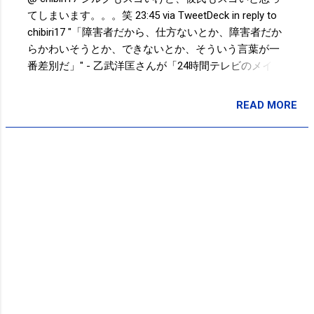
カス
てしまいます。。。笑 23:45 via TweetDeck in reply to
タム設定をする時に表示される カスタ
chibiri17 "「障害者だから、仕方ないとか、障害者だか
ムでの共有設定はPCサイトからのみ
らかわいそうとか、できないとか、そういう言葉が一
で、公式アプリ、モバイルサイトから
番差別だ」" - 乙武洋匡さんが「24時間テレビのメイン
ではできません。 『リスト』とは友達
パーソナリティーを断った」とTwit...
を、自分だけのニュースフィードを見
http://t.co/sGNl41MT 13:31 via Postolog この時期、カ
READ MORE
投稿者:
SPC_Sakuma
やすくしたり、シェアをしやすくする
ラダの重だるさが抜けにくい、、、そんな時の強い味
ため...
方！アミノバイタルプロ！！w [pic] —
http://t.co/1fVUSrNB 12:40 via Path 2.0 何となく涼しく
なってきている@ jognote 3km 15min 猿江恩賜公園
09:40 via Path 2.0 Powered by t2b