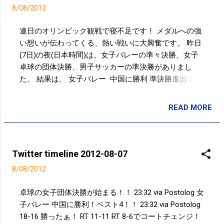
SAKUMA's Photo http://t.co/b4Gq1X55 21:44 via
8/08/2012
Postolog 33点！！ - バスケットボール
http://t.co/BdZnuqvh 11:12 via Postolog 涼しくて走りや
連日のオリンピック観戦で寝不足です！ メダルへの強
すかった！@ jognote 5km 24min 猿江恩賜公園 09:34
い想いが伝わってくる、熱い戦いに大興奮です。 昨日
via Path 2.0 @ chibiri17 男子サッカーも目が離せませ
(7日)の夜(日本時間)は、女子バレーの準々決勝、女子
ん！！ 01:18 via TweetDeck in reply to chibiri17
卓球の団体決勝、男子サッカーの準決勝がありまし
Powered by t2b
た。 結果は、 女子バレー 中国に勝利 準決勝進出 24年
ぶり 女子卓球 中国に負け 銀メダル！！ 日本初 男子サ
ッカーメキシコに負け 3位決定戦へ 勝てば44年ぶりの
READ MORE
投稿者:
SPC_Sakuma
銅メダル 男子サッカーは日本時間で25時キックオ
フ、、、前半を観るのが精一杯でした（笑） オリンピ
ックは『夢の舞台』と表現される事が多いです。しか
し、その舞台に立つことを目標とするのか、その舞台
Twitter timeline 2012-08-07
でメダルをとることを目標とするのか、で結果は違う
8/08/2012
ものとなると思います。 まだまだ、日本選手のメダル
への戦いは続く！ ガンバレ！ニッポン！！
卓球の女子団体決勝が始まる！！ 23:32 via Postolog 女
子バレー 中国に勝利！ベスト4！！ 23:32 via Postolog
18-16 勝ったぁ！ RT 11-11 RT 8-6でコートチェンジ！