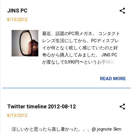
大ざっぱなニッポン観光だなw 19:47 via TweetDeck in
reply to elliyS2 ”今大会での日本の金メダルは7個で、
JINS PC
「15個以上」とした目標には届かなかった。一方でメ
8/13/2012
ダル総数は2004年アテネ大会を上回る史上最多の38個
に達し、25個にとどまった前回の北京大会から大きく
最近、話題のPC用メガネ。 コンタクト
盛り返した。... http://t.co/65etQncm 11:36 via Postolog
レンズ生活にしてから、PCディスプレ
走った@ jognote 5km 26min 猿江恩賜公園 09:26 via
イが何となく眩しく感じていたのと好
Path 2.0 Powered by t2b
奇心から購入してみました。 JINS PC
が度なしで3,990円〜というお手頃価
格、さらに、ブルーライト45％カット
ということだったので、最寄りの店舗
READ MORE
投稿者:
SPC_Sakuma
へ。 クリアレンズだと30％、ライトブ
ラウンが45％ということなので、ライ
トブラウンレンズを購入。 メガネ自体
はとても軽く、かけていてもあまり気
Twitter timeline 2012-08-12
にならない。 ライトブラウンのレンズ
8/13/2012
なので若干、視界は茶色に、、、これ
も、それほど気にならない。 （左：PC
涼しいかと思ったら蒸し暑かった。。。@ jognote 5km