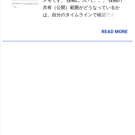
メモです。 投稿について。。。 投稿の
動し、連携しているアプリの一覧が表
共有（公開）範囲がどうなっているか
示されているので、設定が必要なアプ
は、自分のタイムラインで確認できま
リの「編集」をクリック。【あなたに
す。 いつ、どのようなアプリを使っ
代わっての投稿】という項目があるの
て、共有したかが表示されています。
READ MORE
で、共有範囲を選択します。 Androidの
投稿者:
SPC_Sakuma
マークは3種類。 上から ネジのよう
場合は、左上の三本線マークをタッ
なマーク カスタム（自分で共有範囲
チ。メニューが表示されるので、一番
を設定） 地球のようなマー
下までスクロールして、『アカウン
ク 公開（ユーザーなら誰でも見られ
ト』をタッチ。メニューがいくつか表
る） 人が重なっているよう
示されるので、「アカウント設定」を
なマーク 友達（自分の友達になって
タッチ。 アカウント設定関連のメニュ
いる人と共有） ニュースフィード上で
ーが表示されるので、「プライバシ
は投稿とコメントの間に表示されてい
ー』をタッチ。『デフォルトでの設定
ます。 この投稿の共有範囲設定は投稿
の管理』の項目があるので、共有範囲
時、投稿後、デフォルトでの設定がで
を選択します。 公式アプリ以外からの
きます。 PCからの投稿時の場合は、右
投稿時の共有設定は「アプリとウェブ
下の【投稿ボタン】の横の▼をクリッ
サイト』をタッチ。fecebookと連携し
クすると共有範囲を指定できます。
ているアプリが表示されるので、設定
iPhoneやAndroidのスマートフォンから
するアプリをタッチすると、『投稿の