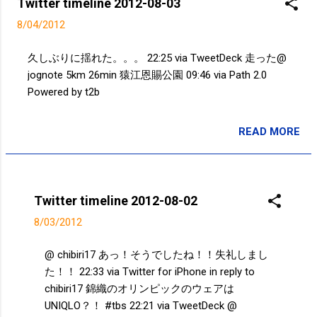
Twitter timeline 2012-08-03
んだなw サッカーだけじゃなくバレーだって。。。 サ
8/04/2012
ッカーはなでしこ ホッケーはさくら バレーって何かあ
るのかな？ バレー女子 決勝トーナメント進出...
久しぶりに揺れた。。。 22:25 via TweetDeck 走った@
http://t.co/sIdeYm71 09:57 via Postolog "日本の場合は
jognote 5km 26min 猿江恩賜公園 09:46 via Path 2.0
先生の圧力が強い" 日本の競技スポーツ全般に言えるこ
Powered by t2b
とかも、、、部活動という形で競技スポーツを始める
ことが多いから、どうしても『先生』の指導、指示で
READ MORE
しか動けなくなる。。。 http://t.co/PVXYm7xe 09:24
投稿者:
SPC_Sakuma
via Postolog Powered by t2b
Twitter timeline 2012-08-02
8/03/2012
@ chibiri17 あっ！そうでしたね！！失礼しまし
た！！ 22:33 via Twitter for iPhone in reply to
chibiri17 錦織のオリンピックのウェアは
UNIQLO？！ #tbs 22:21 via TweetDeck @