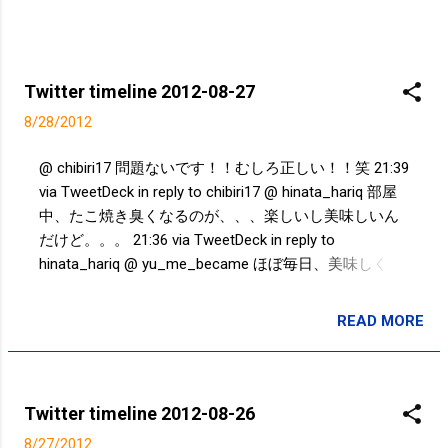
Twitter timeline 2012-08-27
8/28/2012
@ chibiri17 問題ないです！！むしろ正しい！！笑 21:39
via TweetDeck in reply to chibiri17 @ hinata_hariq 部屋
中、たこ焼き臭くなるのが、、、楽しいし美味しいん
だけど。。。 21:36 via TweetDeck in reply to
hinata_hariq @ yu_me_became ほぼ毎日、美味しくい
ただいてるよ！w 21:30 via TweetDeck in reply to
yu_me_became ガリガリ君梨味のパッケージのイラス
READ MORE
投稿者:
SPC_Sakuma
トって何種類あるんだろう？ - Takayuki SAKUMA's
Photo http://t.co/1kCrJWxn 11:14 via Postolog Powered
by t2b
Twitter timeline 2012-08-26
8/27/2012