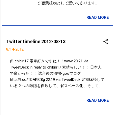
で 観葉植物として置いてあります。
（治療院にも最近、置きました。）
READ MORE
投稿者:
SPC_Sakuma
Twitter timeline 2012-08-13
8/14/2012
@ chibiri17 電車好きですね！！www 23:21 via
TweetDeck in reply to chibiri17 素晴らしい！！ 日本人
で良かった！！ 試合後の清掃-gooブログ
http://t.co/TDAKlC8g 22:19 via TweetDeck 定期購読して
いる２つの雑誌を自炊して、省スペース化、そして、
どの端末からでも、いつでも、読めるようにしている
のに、全く読んでいない、、、さらに未開封の雑誌が
READ MORE
投稿者:
SPC_Sakuma
半年分あることが判明。。。 さらにさらに、自...
http://t.co/fIITQ8hN 20:04 via Postolog @ elliyS2 うむ。