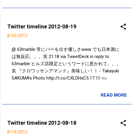
Twitter timeline 2012-08-19
8/20/2012
@ 63marble 常にパーを出す優しさwww でも日本酒に
は無反応。。。笑 21:18 via TweetDeck in reply to
63marble ヒルズ店限定というワードに惹かれて。。。
笑 『クロワッサンアマンド』美味しい！！ - Takayuki
SAKUMA's Photo http://t.co/CXLDHxC5 17:10 via
Postolog 人多い。 さすが夏休み。 でも、涼しくて寒
いくらいだった。 - Takayuki SAKUMA's Photo
READ MORE
投稿者:
SPC_Sakuma
http://t.co/uZ2YxSJF 16:37 via Postolog At 六本木森美
術館 [pic] — http://t.co/GytWpnRb 14:06 via Path 2.0
from 港区, 東京都 向日葵 - Takayuki SAKUMA's Photo
http://t.co/sQFWilXP 13:34 via Postolog 蝉の脱け殻たち
Twitter timeline 2012-08-18
http://t.co/R3mcyxBx 13:02 via Instagram 残念すぎ
8/19/2012