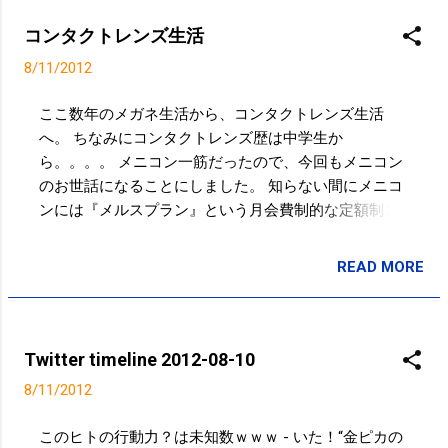
得！！ (いろいろと韓国にリベンジ！！w) 21:28 via
Postolog @ mary21_y 早いなぁ、、、良き想い出
コンタクトレンズ生活
を！！ 11:53 via TweetDeck in reply to mary21_y @
8/11/2012
mary21_y もしかして学生最後の夏休み？！ 11:50 via
TweetDeck in reply to mary21_y 冷たいラーメン(氷入
ここ数年のメガネ生活から、コンタクトレンズ生活
り) ※インスタント - Takayuki SAKUMA's Photo
へ。 ちなみにコンタクトレンズ歴は中学生か
http://t.co/M8PCJ5Xk 10:59 via Postolog Powered by
ら。。。。 メニコン一筋だったので、今回もメニコン
t2b
のお世話になることにしました。 知らない間にメニコ
ンには『メルスプラン』という月会費制的な定額制コ
ンタクトレンズなものがあり、 1年毎に新しいレンズ
に、 汚れやキズ、破損などは無料で新しいレンズに、
READ MORE
投稿者:
SPC_Sakuma
なくした時には1枚5,250円 ということで、瞳にとって
お得かなと思い、入会。 酸素透過性の良いレンズなの
で一日装着していても、それほど気にならない感じで
調子がよろしいようです。 メルスプラン
Twitter timeline 2012-08-10
http://www.menicon.co.jp/mels/index.html ご入会ご希望
8/11/2012
の方はご連絡下さい！素敵な特典がある紹介チケット
をお送りします！笑 ランニング中や仕事中にメガネが
このヒトの行動力？は未知数ｗｗｗ - いた！“金ピカの