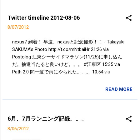
の滑らかさ、そして、7インチという適
度な大きさ、なんとも言えません。 抜
群の使いやすさです。 他のタブレット
Twitter timeline 2012-08-06
はiPad以外はほとんど弄ったことはな
8/07/2012
いですが。。。 せっかくなので、
GALAXY nexus(スマートフォン)と記念
nexus7 到着！ 早速、nexusと記念撮影！！ - Takayuki
撮影もしました！笑
SAKUMA's Photo http://t.co/mNtbaiHr 21:26 via
Postolog 江東シーサイドマラソン(11/25)に申し込ん
だ。抽選当たると良いけど。。。 #江東区 15:35 via
Path 2.0 間一髪で雨にやられた。。。 10:54 via
TweetDeck 走った@ jognote 3km 15min 猿江恩賜公園
09:16 via Path 2.0 Powered by t2b
READ MORE
投稿者:
SPC_Sakuma
6月、7月ランニング記録。。。
8/06/2012