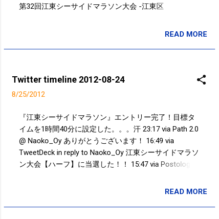
第32回江東シーサイドマラソン大会 -江東区
http://t.co/xvB1D0Kd 00:44 via TweetDeck Powered by
t2b
READ MORE
投稿者:
SPC_Sakuma
Twitter timeline 2012-08-24
8/25/2012
『江東シーサイドマラソン』エントリー完了！目標タ
イムを1時間40分に設定した。。。汗 23:17 via Path 2.0
@ Naoko_Oy ありがとうございます！ 16:49 via
TweetDeck in reply to Naoko_Oy 江東シーサイドマラソ
ン大会【ハーフ】に当選した！！ 15:47 via Postolog @
chibiri17 ですよね～！！ 10:53 via TweetDeck in reply to
chibiri17 ガリガリ君梨味とアルフォート(ビター)が冷凍
READ MORE
投稿者:
SPC_Sakuma
庫にあると安心する（笑） - Takayuki SAKUMA's Photo
http://t.co/ALcxpuzY 10:14 via Postolog 走った@