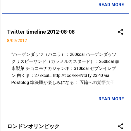
READ MORE
投稿者:
SPC_Sakuma
Twitter timeline 2012-08-08
8/09/2012
"ハーゲンダッツ（バニラ）：260kcal ハーゲンダッツ
クリスピーサンド（カラメルカスタード）：260kcal 森
永製菓 チョコモナカジャンボ：310kcal セブンイレブ
ン 白くま：277kcal... http://t.co/kkHNt3Ty 23:40 via
Postolog 準決勝が楽しみになる！ 五輪への覚悟女子バ
レー木村沙織 挫折の日々を越えて 特集 - 文藝春秋
WEB http://t.co/Y9czX8Gb 22:24 via TweetDeck 今夜は
READ MORE
投稿者:
SPC_Sakuma
涼しくていいなぁ！エアコンなしでも過ごしやすい！
電気代節約できる！！w 22:03 via Path 2.0 Asahi さん、
すみません。 エクストラコールドクーラーでプレモル
をエクストラコールドにしちゃいました！笑 - Takayuki
ロンドンオリンピック