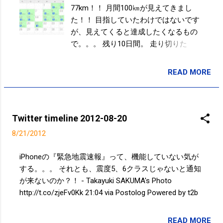
77km！！ 月間100㎞が見えてきまし
た！！ 目指していたわけではないです
が、見えてくると達成したくなるもの
で。。。 残り10日間。 走り切りた
い！！笑 JogNote
http://www.jognote.com/users/213115
READ MORE
投稿者:
SPC_Sakuma
Twitter timeline 2012-08-20
8/21/2012
iPhoneの『緊急地震速報』って、機能していない気が
する。。。 それとも、震度5、6クラスじゃないと通知
が来ないのか？！ - Takayuki SAKUMA's Photo
http://t.co/zjeFv0Kk 21:04 via Postolog Powered by t2b
READ MORE
投稿者:
SPC_Sakuma