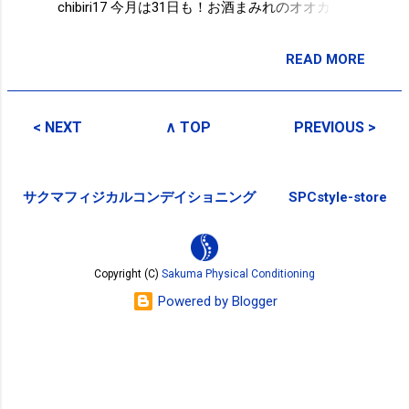
chibiri17 今月は31日も！お酒まみれのオオカミ
にならないように。。。笑 22:09 via TweetDeck
in reply to chibiri17 馬術の法華津選手の初めて出
READ MORE
投稿者:
SPC_Sakuma
場したオリンピックが東京オリンピック！！ 23
歳から体型は変わらず！ ロンドンオリンピック
最年長の71歳。 メダルとって欲しいなぁ！！
< NEXT
∧ TOP
PREVIOUS >
法華津寛 - Wikipedia... http://t.co/5bcSkcYS
21:51 via Postolog 『エクストラコールドクーラ
ー』・・・冷蔵庫で冷やすだけより冷たくなっ
サクマフィジカルコンデイショニング
SPCstyle-store
てる気がする！！笑 [pic] — http://t.co/D2Zo7jqA
21:30 via Path 2.0 LOVE SUCCESS POPULAR ふ
むふむ。。。ｗ - Yoshinaga bokuchitsu's Photo
http://t.co/fBL0JV7u 11:19 via Postolog 陽射し
Copyright (C)
Sakuma Physical Conditioning
が痛い！@ jognote 5km 25min 猿江恩賜公園
Powered by Blogger
09:17 via Path 2.0 Powered by t2b