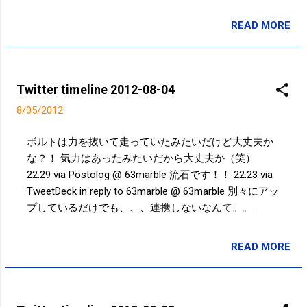
SAKUMA's Photo http://t.co/NfS1kOh0 15:27 via
s/6418/6419.html
Postolog 特撮博物館に来た (at 東京都現代美術館
READ MORE
投稿者:
SPC_Sakuma
(MUSEUM OF CONTEMPORARY ART TOKYO)) —
http://t.co/JQS2lebn 10:34 via Path 2.0 from 江東区, 東
京都 最後3kmがバテバテだった（笑）@ jognote 10km
51min 猿江恩賜公園〜小名木川沿い 09:45 via Path 2.0
Twitter timeline 2012-08-04
バトミントン女子ダブルス決勝が凄い！！ 01:16 via
8/05/2012
Postolog Powered by t2b
ボルトは力を抜いて走っていたみたいだけど大丈夫か
な？！ 気力はあったみたいだから大丈夫か（笑）
22:29 via Postolog @ 63marble 流石です！！ 22:23 via
TweetDeck in reply to 63marble @ 63marble 別々にアッ
プしているだけでも、、、連携しないなんて。。。
22:18 via TweetDeck in reply to 63marble @ 63marble コ
メント変えているのね！マメですな！！ 21:59 via
READ MORE
投稿者:
SPC_Sakuma
TweetDeck in reply to 63marble 10時からの眼科にすで
に13人待ち、、、やや高齢者が多い。。。 受付9時20
分〜を確認していたので3番目位なはず。 09:57 via
Postolog おぉ！いつの間に？！ iPad使えなくても強い