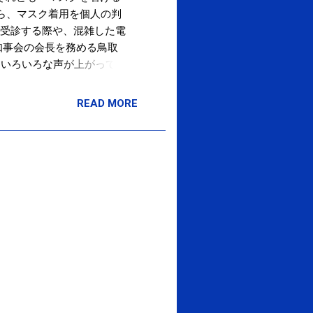
から、マスク着用を個人の判
受診する際や、混雑した電
知事会の会長を務める鳥取
、いろいろな声が上がってい
個人の判断と言われても困
は困るという声が出ることを想
READ MORE
ットを作つくりました」 と
まぁ決めてもらったルール
みますし。。 何でもかん
の判断』でいいと思います
で考えることをしなくなる