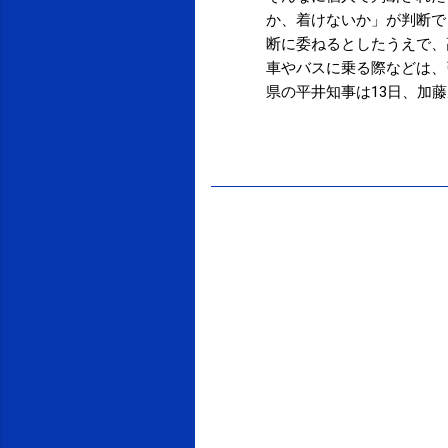
か、着けないか」が判断で
断に委ねるとしたうえで、
車やバスに乗る際などは、
県の平井知事は13日、加
るのも事実だ。全部、個人
る」全国知事会長 | NH
投稿者:
SPC_Sakuma
定していたのかな、と。 
いうことで 結局、『個人
の中で動いていたほうが何
でも「自己責任で」とまで
けど。 施設や公共交通機
と 自分の頭で考えること