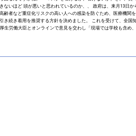
きないほど 頭が悪いと思われているのか、、 政府は、来月13日
高齢者など重症化リスクの高い人への感染を防ぐため、医療機関を
引き続き着用を推奨する方針を決めました。 これを受けて、全国
藤厚生労働大臣とオンラインで意見を交わし「現場では学校も含め
の判断でと言われても困る」と指摘しました。 マスク着用「全部 
K | 新型コロナウイルス 政府も『個人の判断』とする方針は それで
そういう声があるから 「マスク着用の（ルールのような）リーフレ
の判断』と言いつつ、政府が決めたルールでコントロールできる。 
も考えなくてすむから楽ですし 立場によっては責任を取らなくてす
は思わないですけど 「マスクを着けるか、着けないか」は 『個人
関などは、その運営者の指示に従うというのは大前提で。 自分の頭
ができなくなるので どうしましょうか。。。