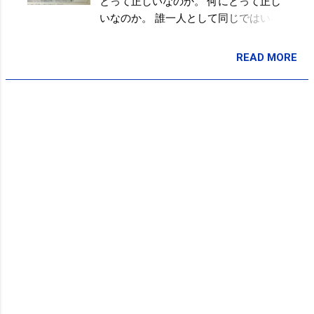
とって正しいなのか。 何にとって正し
いなのか。 誰一人として同じではいな
いので、この『正しい』は、人それぞ
れ違うはずなのですが。。 正しい◯◯
READ MORE
投稿者:
SPC_Sakuma
の仕方 は、自分にとって『正しい』の
かどうか。 自分で考えるしかないです
(笑) ただ、『正しい』と言われている
◯◯の仕方には、それなりの根拠があ
るので その根拠を理解することは必要
です。