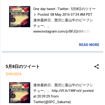
One day tweet -Twitter- 5月8日のツイー
ト Posted: 08 May 2016 07:34 AM PDT
連休最終日、贅沢に葉山牛のビーフシ
チュー。。
www.instagram.com/p/BFJQbtMrc5B/
posted at 20:39:29 You are subscribed
to email updates from Takayuki
READ MORE
投稿者:
SPC_Sakuma
SAKUMA(@SPC_Sakuma) - Twilog . To
stop receiving these emails, you may
unsubscribe now . Email delivery
powered by Google Google Inc., 1600
5月8日のツイート
Amphitheatre Parkway, Mountain View,
5/09/2016
CA 94043, United States
連休最終日、贅沢に葉山牛のビーフシ
チュー。。 http://ift.tt/1WiFvxV posted
at 20:39:29 from
Twitter(@SPC_Sakuma)