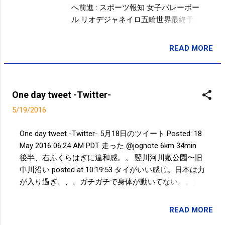
まれていきました。 なぜ「朝食は1日
へ前進 : スポーツ報知 女子バレーボー
で最も重要な食事」と言われるように
ル リオデジャネイロ五輪世界最終予選
なったのか？ - GIGAZINE 食事、運動や
兼アジア予選 日本 vs タイ 世界ランキ
睡眠、様々な健康法と呼ばれるものが
ングでは日本は5位、タイは13位。 サ
READ MORE
あるけど、どれもビジネスであるとい
投稿者:
SPC_Sakuma
ラッと勝つかなと思っていたら、、、
うことはお忘れなく！！ 現在は、朝食
第1セット、日本の選手は緊張でガチガ
を抜くという行為が話題になったり問
チ。身体が全然、動いていない。ミス
題視されたりしています。しかし、
の連続。。 一方のタイは笑顔で伸び伸
One day tweet -Twitter-
「朝食の重要性」は企業の広告によっ
びプレーしている感じ。 一敗をしても
て広まりを見せたこと、そして「朝食
5/19/2016
う負けられないプレッシャーのかかる
は1日で最も大切な食事」と信じられて
日本、二敗していてなんとしても勝ち
One day tweet -Twitter- 5月18日のツイート Posted: 18
いる世界において、「朝食を抜く人が
たいタイの精神状態の差なのかなと思
May 2016 06:24 AM PDT 走った @jognote 6km 34min
多い」ということもまた、ビジネスの
いつつ、負けることはないだろうと観
後半、右ふくらはぎに違和感。。 竪川河川敷公園〜旧
大きなターゲットの1つとなっているこ
ていたら、最後はサーブミスで20-25で
中川沿い posted at 10:19:53 タイがいい感じ。日本は力
とを、朝食を選ぶユーザーはしっかり
第1セットを取られる。 第2セット、日
が入り過ぎ、、、ガチガチで身体が動いてない。。負
と頭に入れておく必要がありそうで
本はメンバーが何人か変わったものの
けないとは思うけど。 #tbs #世界最終予選 #女子バレ
す。 なぜ「朝食は1日で最も重要な食
ミスが多くリズムが悪いまま。。タイ
ー posted at 19:37:26 まさかのサーブミスで第1セット
事」と言われるようになったのか？ -
READ MORE
のミスに助けられて25-23でセットを取
投稿者:
SPC_Sakuma
(20-25)終了。。 #tbs #世界最終予選 #女子バレー
GIGAZINE 空腹でないのに朝だから昼だ
り返す。 第3セット、相変わらず動き