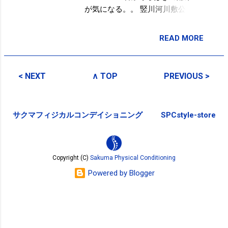
が気になる。。 竪川河川敷公園
posted at 09:24:25 甘いと塩いの
マリアージュ級！
READ MORE
投稿者:
SPC_Sakuma
pic.twitter.com/fpKm2ISDe2
posted at 14:51:25 You are
subscribed to email updates
< NEXT
∧ TOP
PREVIOUS >
from Takayuki
SAKUMA(@SPC_Sakuma) -
Twilog . To stop receiving these
サクマフィジカルコンデイショニング
SPCstyle-store
emails, you may unsubscribe
now . Email delivery powered by
Google Google Inc., 1600
Amphitheatre Parkway, Mountain
Copyright (C)
Sakuma Physical Conditioning
View, CA 94043, United States
Powered by Blogger