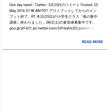
と、これは断言できますね。日本人が
One day tweet -Twitter- 5月25日のツイート Posted: 25
それをしてしまうと、骨格がそもそも
May 2016 07:48 AM PDT アウトプットしてからのイン
違うので。(体だけ追いつこうとして鍛
プット終了。RT 本日(25日)の小学生クラス『春の集中
えて)そうなんです、その発想がアウト
講座』終わりました。28日(土)の参加者募集中です。
ですね。いろんなセンサーを体は発し
goo.gl/yrFeO1 pic.twitter.com/241teyHzZG posted at
てくれますから、それを自ら殺してい
23:46:55 久しぶりのインプットで身体が大変なことに
くことになるんですね。だから、ここ
なってる(笑) posted at 23:48:04 You are subscribed to
READ MORE
が危ないよというポイントを教えてく
投稿者:
SPC_Sakuma
email updates from Takayuki SAKUMA(@SPC_Sakuma)
れない体に自分でしてしまうケースが
- Twilog . To stop receiving these emails, you may
いっぱいあるんですよ、この中で。で
unsubscribe now . Email delivery powered by Google
も、今年、ケガ人が30球団の中でめち
Google Inc., 1600 Amphitheatre Parkway, Mountain View,
ゃくちゃいますよ。でも、それは必ず
CA 94043, United States
理由があるんですけども、でもそれも
野球の一部だと解釈してしまうんです
よ。でも、そうじゃないんです。防ぎ
方は絶対にある。でも、一所懸命にや
ったんだからとこうなるよね、野球の
中では、っていうその安易な発想の中
があるとそこの部分では絶対に進んで