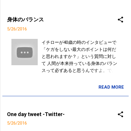
身体のバランス
5/26/2016
イチローが40歳の時のインタビューで
「ケガをしない最大のポイントは何だ
と思われますか？」という質問に対し
て 人間が本来持っている身体のバラン
スって必ずあると思うんですよ。で、
それを特にアメリカに来ると体が大き
いじゃないですか。もう一般の人でも
READ MORE
投稿者:
SPC_Sakuma
僕らよりデカい奴がいっぱいいるんで
すよね。球場に来たらなおさらじゃな
いですか、こんな奴らばっかで。要は
そこに、いわゆるその力とかパワーと
One day tweet -Twitter-
かいうことを勘違いして肉体を大きく
5/26/2016
しようとすることは絶対にダメなこ