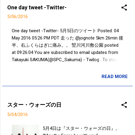
One day tweet -Twitter-
5/06/2016
One day tweet -Twitter- 5月5日のツイート Posted: 04
May 2016 05:26 PM PDT 走った @jognote 5km 26min 後
半、右ふくらはぎに痛み。。 竪川河川敷公園 posted
at 09:26:04 You are subscribed to email updates from
Takayuki SAKUMA(@SPC_Sakuma) - Twilog . To stop
receiving these emails, you may unsubscribe now .
Email delivery powered by Google Google Inc., 1600
READ MORE
投稿者:
SPC_Sakuma
Amphitheatre Parkway, Mountain View, CA 94043, United
States
スター・ウォーズの日
5/04/2016
5月4日は『スター・ウォーズの日』。