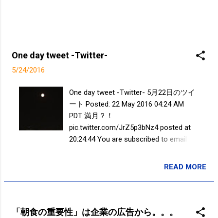
いけないです。 僕、アメリカに来た最
初ちょっと大きくしたんです。ちょっ
と当たりとかがあった時に、て思って
したら全然動けないです。で、それが
One day tweet -Twitter-
何kgかって言ったら3kgなんです。3kg
増えただけで全然体が動かないです。
5/24/2016
で、それですぐに戻したんです。 イチ
ローが42歳の時のインタビューで「自
One day tweet -Twitter- 5月22日のツイ
分のクセってありますよね？やっぱそ
ート Posted: 22 May 2016 04:24 AM
いうのはみんな分かっていたほうがい
PDT 満月？！
いですよね？」という質問からウェイ
pic.twitter.com/JrZ5p3bNz4 posted at
トトレーニングの話へ それは、もちろ
20:24:44 You are subscribed to email
んです。基本的には人体の動きを理解
updates from Takayuki
しながらプレーをすればケガを防ぐこ
SAKUMA(@SPC_Sakuma) - Twilog . To
READ MORE
投稿者:
SPC_Sakuma
ともできるし、例えば、肩の力が入っ
stop receiving these emails, you may
ているよお前ってリラックスリラック
unsubscribe now . Email delivery
スって言われても、ここだけやっても
powered by Google Google Inc., 1600
無理なんです。これって僕の感覚です
Amphitheatre Parkway, Mountain View,
「朝食の重要性」は企業の広告から。。。