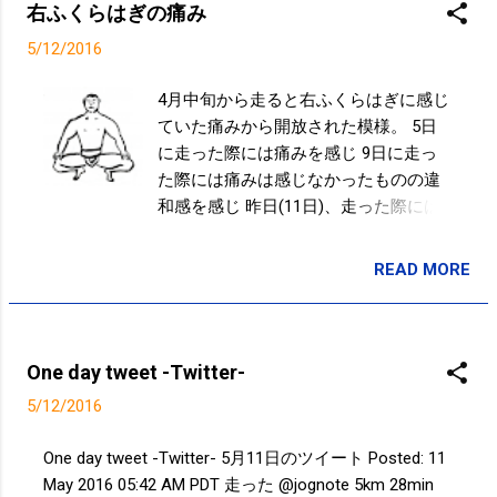
右ふくらはぎの痛み
5/12/2016
4月中旬から走ると右ふくらはぎに感じ
ていた痛みから開放された模様。 5日
に走った際には痛みを感じ 9日に走っ
た際には痛みは感じなかったものの違
和感を感じ 昨日(11日)、走った際には
痛みも違和感もなく 今日(12日)、走っ
た際にも痛みも違和感もなし！！ 昨
READ MORE
投稿者:
SPC_Sakuma
日、正座と蹲踞とつま先立ちを背中や
腰、股関節を意識しながらいつもより
長くやったことで崩れていたバランス
が修正されたらしく、走り始めた時に
One day tweet -Twitter-
この数週間と違う感じ。 さらに今日、
5/12/2016
走った際にはさらに股関節の動きも以
前よりスムーズになったような感じ。
One day tweet -Twitter- 5月11日のツイート Posted: 11
まだ短い距離でペースもゆっくりなの
May 2016 05:42 AM PDT 走った @jognote 5km 28min