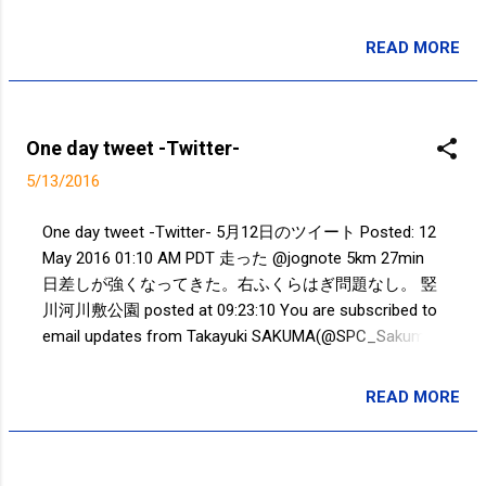
receiving these emails, you may unsubscribe now .
Email delivery powered by Google Google Inc., 1600
READ MORE
投稿者:
SPC_Sakuma
Amphitheatre Parkway, Mountain View, CA 94043, United
States
One day tweet -Twitter-
5/13/2016
One day tweet -Twitter- 5月12日のツイート Posted: 12
May 2016 01:10 AM PDT 走った @jognote 5km 27min
日差しが強くなってきた。右ふくらはぎ問題なし。 竪
川河川敷公園 posted at 09:23:10 You are subscribed to
email updates from Takayuki SAKUMA(@SPC_Sakuma)
- Twilog . To stop receiving these emails, you may
unsubscribe now . Email delivery powered by Google
READ MORE
投稿者:
SPC_Sakuma
Google Inc., 1600 Amphitheatre Parkway, Mountain View,
CA 94043, United States