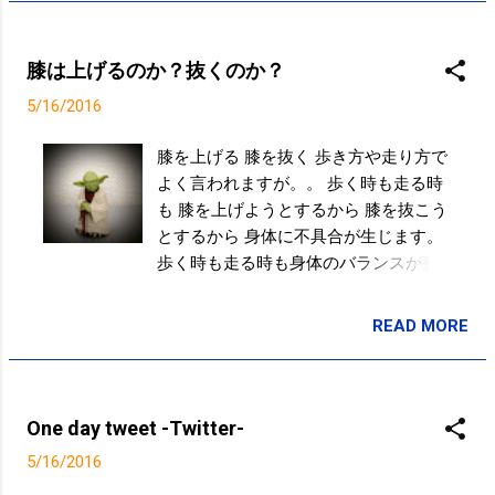
posted at 19:53:19 サーブレシーブと言ったりレセプシ
から夜だからの食事は健康なんですか
の悪い日本、第2セットを落としたもの
ョンと言ったり、AキャッチBキャッチと言ったりAパ
ね。 そもそも健康ってなんですか
の元気なタイ。ここを決めれば流れが
スBパスと言ったり、、、それにしてもタイの勢いが凄
ね。。 なぜ「朝食は1日で最も重要な
膝は上げるのか？抜くのか？
変わる、というところでミス、タイに
い。 #tbs #世界最終予選 #女子バレー posted at
食事」と言われるようになったのか？ -
決められ、タイの勢いが増すばか
5/16/2016
20:03:04 第2セット(25-23)、最後はミスに助けられ
GIGAZINE
り。。23-25でタイにセットを取られ
た。。 #tbs #世界最終予選 #女子バレー posted at
膝を上げる 膝を抜く 歩き方や走り方で
る。 第4セット、後がなくなった日本
20:35:33 タイの勢いとミスで厳しい戦い。。 いつから
よく言われますが。。 歩く時も走る時
は吹っ切れたのか動きが良くなってき
レシーブをディグって言うようになったんだ？！ #tbs
も 膝を上げようとするから 膝を抜こう
た、と思うとミス。。タイの動きが良
#世界最終予選 #女子バレー posted at 21:00:27 第3セ
とするから 身体に不具合が生じます。
いのか日本の動きが悪いのか。。なん
ット(23-25)。波に乗れない。厳しい。。 #tbs #世界最
歩く時も走る時も身体のバランスが整
とか25-23でセットを取り返してファイ
終予選 #女子バレー posted at 21:13:31 第4セット(25-
っていれば 膝は意識しなくとも上がり
ナルセットへ。 第5セット、追いつい
23)。危なかった。。ファイナルセットは追いついた方
ます。 膝は意識しなくとも抜けます。
た方が精神的に有利なはずなのにあっ
READ MORE
が有利！(なはず) #tbs #世界最終予選 #女子バレー
投稿者:
SPC_Sakuma
歩く時も走る時も身体のバランスが整
という間に6点差(4-10)。負けた、、、
posted at 21:52:42 ファイナルセットで、、、厳し
っていれば 膝を上げる 膝を抜く は言
と思ったらタイのミスからタイの監督
い。。。 #tbs #世界最終予選 #女子バレー posted at
葉が違うだけで同じことになります。
が熱くなりすぎて試合が止まる。タイ
22:03:45 ここから！！ #tbs #世界最終予選 #女子バレ
の流れが徐々に日本へ。タイの監督に
One day tweet -Twitter-
ー posted at 22:14:29 ファイナルセット(15-13)。タイ
レッドカードが2枚(日本へ2点)もあっ
に3-2で勝利。最後はタイの監督のレッドカード2枚に
5/16/2016
て、15-13で日本が逆転でセットを取
救われた。 #tbs #世界最終予選 #女子バレー posted