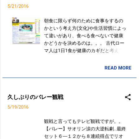
よ。膝の力を抜かないとダメなんで
CA 94043, United States
5/21/2016
す。膝の力を抜いたら肩も抜けてく
る。そういうことを理解しているかど
朝食に限らず何のために食事をするの
うか、ものすごく大事です。目に見え
かという考え方(文化)や生活習慣によっ
た部分しか言えない、というか目をつ
て違いがあり、食べる食べないで健康
けられない人が多いですよ、こちらで
かどうかを決めるのは。。。 古代ロー
も。そういうことを理解している人は
マ人は1日1食が健康のカギだと考えて
ほとんどいない...
いたり、ネイティブアメリカンはセッ
トの食事を取らず1日を通して食べ物を
READ MORE
投稿者:
SPC_Sakuma
少しずつ摂取していたりと、文化によ
って食事のあり方はさまざまです。
・・・ 朝食が日常的になった理由の1
つは、労働者が都市に流れ、労働がス
久しぶりのバレー観戦
ケジュールによって管理されるように
5/19/2016
なったことです。1600年代になると、
人々は1日中働くようになり、1日の1番
観戦と言ってもテレビ観戦ですが。。
最初の食事である朝食が非常に重要に
【バレー】サオリン涙の大逆転劇…最終
なってくることで「朝食」の習慣が生
セット６―１２から８連続得点でリオ