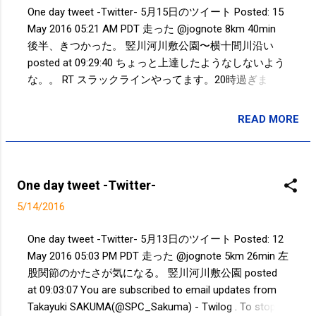
る。 セットカウント3-2で日本の勝利！
One day tweet -Twitter- 5月15日のツイート Posted: 15
a...
危なかった。。ランキング差、ホーム
May 2016 05:21 AM PDT 走った @jognote 8km 40min
の利を全く感じない試合だった。 技術
後半、きつかった。 竪川河川敷公園〜横十間川沿い
や戦術は日本の方がタイよりも上。 し
posted at 09:29:40 ちょっと上達したようなしないよう
かし、タイの攻撃が日本を追い込ん
な。。 RT スラックラインやってます。20時過ぎま
だ。日本のスパイクを何本もブロック
で。@森下公園 pic.twitter.com/VcVtHg3pqq posted at
し、レシーブもした。 身体が動かなけ
21:21:46 You are subscribed to email updates from
READ MORE
れば技術も戦術も意味がない。 オリン
投稿者:
SPC_Sakuma
Takayuki SAKUMA(@SPC_Sakuma) - Twilog . To stop
ピックの最終予選で、もう負けられな
receiving these emails, you may unsubscribe now .
いというプレッシャーをどうコントー
Email delivery powered by Google Google Inc., 1600
ルするか、、、いろいろと考えさせら
Amphitheatre Parkway, Mountain View, CA 94043, United
One day tweet -Twitter-
れる興味深いバレー観戦だった。 あと
States
5/14/2016
3戦。 オリンピック出場権を獲得して
欲しい。 ”こころはひとつ”にガン...
One day tweet -Twitter- 5月13日のツイート Posted: 12
May 2016 05:03 PM PDT 走った @jognote 5km 26min 左
股関節のかたさが気になる。 竪川河川敷公園 posted
at 09:03:07 You are subscribed to email updates from
Takayuki SAKUMA(@SPC_Sakuma) - Twilog . To stop