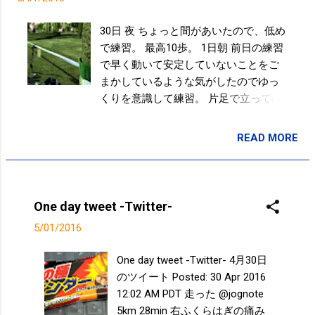
30日 夜 ちょっと間があいたので、低め
で練習。 最高10歩。 1日朝 前日の練習
で早く動いて安定していないことをご
まかしているような気がしたのでゆっ
くりを意識して練習。 片足で立って静
止の繰り返し。 スラックラインに乗る
感覚をつかめたようないい感触に。 と
READ MORE
投稿者:
SPC_Sakuma
気分良く片付けをしていたら、公園を
管理している都の職員が来られ都立公
園でのスラックラインは禁止と言われ
てしまいました。。。
One day tweet -Twitter-
5/01/2016
One day tweet -Twitter- 4月30日
のツイート Posted: 30 Apr 2016
12:02 AM PDT 走った @jognote
5km 28min 右ふくらはぎの痛み