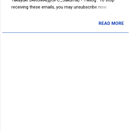
receiving these emails, you may unsubscribe now .
Email delivery powered by Google Google Inc., 1600
Amphitheatre Parkway, Mountain View, CA 94043, United
READ MORE
投稿者:
SPC_Sakuma
States