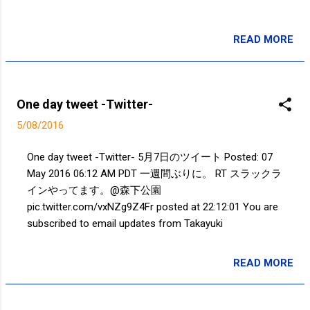
READ MORE
投稿者:
SPC_Sakuma
One day tweet -Twitter-
5/08/2016
One day tweet -Twitter- 5月7日のツイート Posted: 07
May 2016 06:12 AM PDT 一週間ぶりに。 RT スラックラ
インやってます。@森下公園
pic.twitter.com/vxNZg9Z4Fr posted at 22:12:01 You are
subscribed to email updates from Takayuki
SAKUMA(@SPC_Sakuma) - Twilog . To stop receiving
these emails, you may unsubscribe now . Email delivery
READ MORE
投稿者:
SPC_Sakuma
powered by Google Google Inc., 1600 Amphitheatre
Parkway, Mountain View, CA 94043, United States