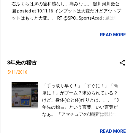
で、今後、長い距離になった時、ペー
右ふくらはぎの違和感なし、痛みなし。 竪川河川敷公
スを上げた時にも昨日、今日のような
園 posted at 10:11:16 インプットは大変だけどアウトプ
感じで走れれば。。。 姿勢は大切。
ットはもっと大変。。 RT @SPC_SportsAcad : 風は強
いですが、まもなく小学生クラス 『春の集中講座』で
す。 goo.gl/yrFeO1 #kotoku #江東区 posted at 21:23:16
READ MORE
投稿者:
SPC_Sakuma
自分が小学生の時はどうだったのだろうと思い出そう
としても逆上がりができなかったこと、マット運動が
嫌いだったこと、習い事が嫌だったことしか思い出せ
ない。。。 posted at 21:42:34 You are subscribed to
3年先の稽古
email updates from Takayuki SAKUMA(@SPC_Sakuma)
5/11/2016
- Twilog . To stop receiving these emails, you may
unsubscribe now . Email delivery powered by Google
「手っ取り早く！」「すぐに！」「簡
Google Inc., 1600 Amphitheatre Parkway, Mountain View,
単に！」がブーム？求められている？
CA 94043, United States
けど、身体(心と体)作りとは、、、『3
年先の稽古』という言葉、いい言葉だ
なぁ。 「アマチュアの“相撲”は競技で
あり、プロの“大相撲”とは別物だと考え
る人もいる。大学では“勝つための稽
READ MORE
投稿者:
SPC_Sakuma