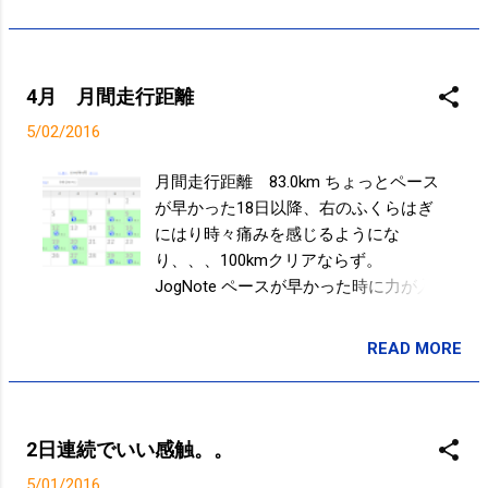
Amphitheatre Parkway, Mountain View, CA 94043, United
States
4月 月間走行距離
5/02/2016
月間走行距離 83.0km ちょっとペース
が早かった18日以降、右のふくらはぎ
にはり時々痛みを感じるようにな
り、、、100kmクリアならず。
JogNote ペースが早かった時に力が入
り過ぎてバランスが崩れてしまったら
しい。。 5月も目標クリアは難しいか
READ MORE
投稿者:
SPC_Sakuma
な。
2日連続でいい感触。。
5/01/2016