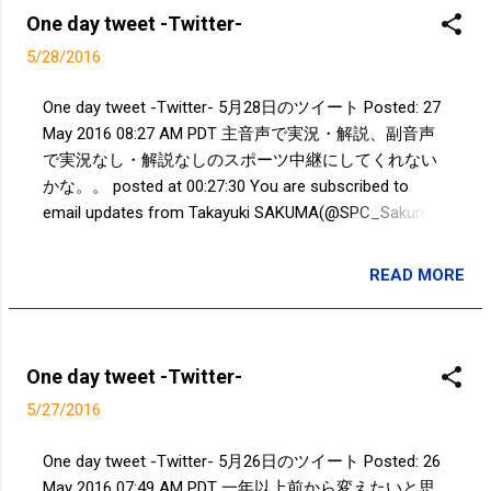
One day tweet -Twitter-
5/28/2016
One day tweet -Twitter- 5月28日のツイート Posted: 27
May 2016 08:27 AM PDT 主音声で実況・解説、副音声
で実況なし・解説なしのスポーツ中継にしてくれない
かな。。 posted at 00:27:30 You are subscribed to
email updates from Takayuki SAKUMA(@SPC_Sakuma)
- Twilog . To stop receiving these emails, you may
unsubscribe now . Email delivery powered by Google
READ MORE
投稿者:
SPC_Sakuma
Google Inc., 1600 Amphitheatre Parkway, Mountain View,
CA 94043, United States
One day tweet -Twitter-
5/27/2016
One day tweet -Twitter- 5月26日のツイート Posted: 26
May 2016 07:49 AM PDT 一年以上前から変えたいと思