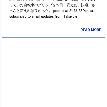
っていた自転車のグリップを昨日、変えた。快適。さ
っさと変えれば良かった。 posted at 21:36:22 You are
subscribed to email updates from Takayuki
SAKUMA(@SPC_Sakuma) - Twilog . To stop receiving
these emails, you may unsubscribe now . Email delivery
READ MORE
投稿者:
SPC_Sakuma
powered by Google Google Inc., 1600 Amphitheatre
Parkway, Mountain View, CA 94043, United States