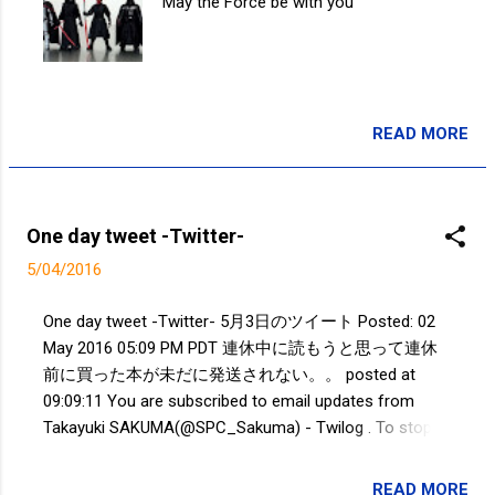
"May the Force be with you"
READ MORE
投稿者:
SPC_Sakuma
One day tweet -Twitter-
5/04/2016
One day tweet -Twitter- 5月3日のツイート Posted: 02
May 2016 05:09 PM PDT 連休中に読もうと思って連休
前に買った本が未だに発送されない。。 posted at
09:09:11 You are subscribed to email updates from
Takayuki SAKUMA(@SPC_Sakuma) - Twilog . To stop
receiving these emails, you may unsubscribe now .
Email delivery powered by Google Google Inc., 1600
READ MORE
投稿者:
SPC_Sakuma