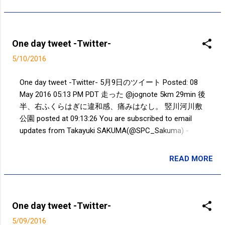
古、負けないための稽古”をするんだよ
ね。われわれ角界の力士たちは“強くな
るための稽古”をする。大相撲には『3
年先の稽古』という言葉があるでし
One day tweet -Twitter-
ょ」 今積み重ねた稽古が3年後に実
5/10/2016
るのだ。しかし、4年間と時間を限られ
た学生たちは、そんな悠長なことは言
One day tweet -Twitter- 5月9日のツイート Posted: 08
っておられず、目に見える成績を、実
May 2016 05:13 PM PDT 走った @jognote 5km 29min 後
績を残さねばならない 学生相撲出身力
半、右ふくらはぎに違和感、痛みはなし。 竪川河川敷
士と中卒力士との違い。“相撲力”と
公園 posted at 09:13:26 You are subscribed to email
は……一体何なのか。 - 相撲 - Number
updates from Takayuki SAKUMA(@SPC_Sakuma) -
Web 目先の勝ち負けが重要なのは分か
Twilog . To stop receiving these emails, you may
るけど、強くなることはもっと重要。
unsubscribe now . Email delivery powered by Google
READ MORE
大学の相撲に限らず、小学生や中学生
投稿者:
SPC_Sakuma
Google Inc., 1600 Amphitheatre Parkway, Mountain View,
が『勝つため』「負けないため』だけ
CA 94043, United States
技術練習、筋トレをしていては。。。
学生相撲出身力士と中卒力士との違
One day tweet -Twitter-
い。“相撲力”とは……一体何なのか。 -
5/09/2016
相撲 - Number Web - ナンバー