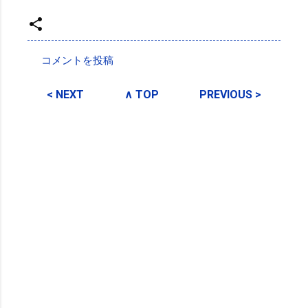
投稿者:
SPC_Sakuma
コメントを投稿
コ
メ
< NEXT
∧ TOP
PREVIOUS >
ン
ト