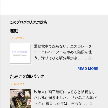
このブログの人気の投稿
運動
4/05/2015
通勤電車で座らない、エスカレータ
ー・エレベーターをやめて階段を使
う、帰りはひと駅分早歩き、、、など
生活の中にある運動を利用すれば続け
READ MORE
やすい。 スポーツウェア・シューズで
するものだけが運動ではない。 食べ
たみこの海パック
過ぎなどによる脂肪肝は、早歩き程度
3/20/2014
の少し強めの運動を毎日３０分以上続
昨年末に南三陸町にふるさと納税をし
けると改善する、との結果を筑波大の
たお礼が届きました。 『たみこの海パ
研究チームが発表した。改善が期待で
ック』 被災した年は、何もなし。 2年
きるのは、過度の飲酒が原因ではない