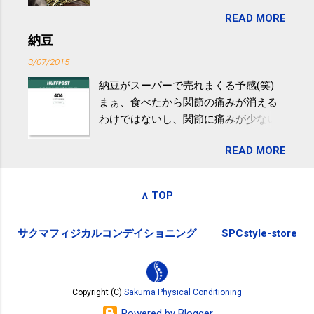
目は『ピンバッジと手ぬぐい』、3年目
非アルコール性脂肪性肝疾患。体重は
READ MORE
が『たみこの海パック』。 ボランティ
減らなくても効果があるという。 正田
アや募金が苦手で、、、被災地の少し
納豆
教授は「汗ばむ程度の運動を毎日３０
でも復興の支援ができるものと探して
分続けることが有用」としている。 脂
3/07/2015
ふるさと納税を始めて、お礼のことは
肪肝、毎日３０分の早歩きで改善 筑
納豆がスーパーで売れまくる予感(笑)
全く考えていなかったので、貰えると
波大「減量しなくても効果」 - ニュー
まぁ、食べたから関節の痛みが消える
少しづつ復興してる感が伝わってきて
ス - アピタル（医療・健康）
わけではないし、関節に痛みが少ない
嬉しいです。 あと、ふるさと納税が節
という人がいるということなんだけ
税になるということもあって始めたの
READ MORE
ど。。 「関節の老化」は、「コンドロ
ですが、節税になるほど稼げていない
イチン」という成分の不足によって起
のでこちらの目的は......。 総務省｜自治
こるもの。「コンドロイチン」は、20
税務局｜ふるさと納税など個人住民税
∧ TOP
歳をピークにして、体内で作られる量
の寄附金税制 » ふるさと納税ポータル
はだんだん減少していき、40代では20
サイト「ふるさとチョイス」 »
サクマフィジカルコンデイショニング
SPCstyle-store
代の半分、60代ではそのさらに半分に
まで減ってしまいます。 関節痛を引き
起こさないためには、食生活で「コン
ドロイチン」を補うことが大切。そし
Copyright (C)
Sakuma Physical Conditioning
て「コンドロイチン」という成分は、
Powered by Blogger