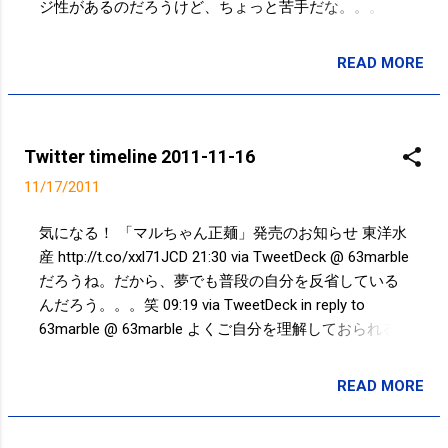
ジ性があるのだろうけど、ちょっと苦手だな。。。
19:57 via SGPlus @ 310kakizawa 世論調査の結果ってそ
んなに信頼のできるものなんですか？！支持も不支持
READ MORE
投稿者:
SPC_Sakuma
も何もやってい内閣なのに判断できるんですか
ね。。。 19:41 via TweetDeck in reply to 310kakizawa
@ 63marble そのうち、熱出して暴れるな。。。笑
19:38 via TweetDeck in reply to 63marble @ 63marble 自
Twitter timeline 2011-11-16
分ばっかり息抜きしていないで、PCにも息抜きを！！
11/17/2011
19:31 via TweetDeck in reply to 63marble @ 63marble
『だーくもかふらぺちーの』と入力したら［F７］を押
気になる！ 「マルちゃん正麺」発売のお知らせ 東洋水
してあげて下さい。PCが変換を考えなくてすみま
産 http://t.co/xxl71JCD 21:30 via TweetDeck @ 63marble
す。。。 19:29 via TweetDeck in reply to 63marble @
だろうね。だから、夢でも普段の自分を反省している
Yuino0901 X JAPAN 14:35 via TweetDeck in reply to
んだろう。。。笑 09:19 via TweetDeck in reply to
Yuino0901 @ jognote 5km 25分 竪川河川敷公園2.5キロ
63marble @ 63marble よくご自分を理解しておられる
×2 09:35 via TweetDeck 5キロ25分ランニングだん #ス
ｗ 08:49 via TweetDeck in reply to 63marble @
ポーツの秋 09:34 via TweetDe...
Yuino0901 借金までしてやらなきゃならないことって...
READ MORE
投稿者:
SPC_Sakuma
計画性とか我慢がないだけだったり。。。笑 00:36 via
TweetDeck in reply to Yuino0901 @ mary21_y なんだこ