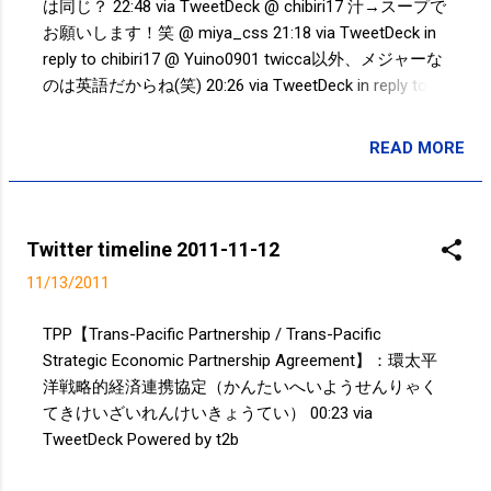
は同じ？ 22:48 via TweetDeck @ chibiri17 汁→スープで
お願いします！笑 @ miya_css 21:18 via TweetDeck in
reply to chibiri17 @ Yuino0901 twicca以外、メジャーな
のは英語だからね(笑) 20:26 via TweetDeck in reply to
Yuino0901 @ Yuino0901 知ってるwww ていうか、ツイ
ッターアプリいつまで公式のアプリ使ってるの？他に
READ MORE
投稿者:
SPC_Sakuma
使いやすいアプリたくさんあるのに...笑 20:21 via
TweetDeck in reply to Yuino0901 @ Yuino0901 普通に生
ビールの方がいいけど。。。ｗ 17:57 via TweetDeck in
reply to Yuino0901 @ chibiri17 おめでとうございま
Twitter timeline 2011-11-12
す！！ 17:24 via TweetDeck in reply to chibiri17 @
11/13/2011
sakusakureiko 200円だし、寝過ごしても錦糸町が終点
だしｗ 13:05 via TweetDeck in reply to sakusakureiko @
TPP【Trans-Pacific Partnership / Trans-Pacific
sakusakureiko お疲れ。軽い脱水症状だな。アルコール
Strategic Economic Partnership Agreement】：環太平
じゃない水分補給を。帰ったら昼寝なんだろう
洋戦略的経済連携協定（かんたいへいようせんりゃく
な。。。 11:40 via TweetDeck in reply to sakusakureiko
てきけいざいれんけいきょうてい） 00:23 via
@ sakusakureiko ツイッター見て...
TweetDeck Powered by t2b