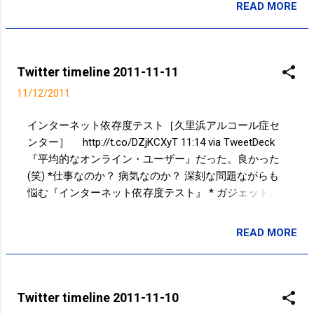
READ MORE
投稿者:
SPC_Sakuma
Twitter timeline 2011-11-11
11/12/2011
インターネット依存度テスト［久里浜アルコール症セ
ンター］ http://t.co/DZjKCXyT 11:14 via TweetDeck
『平均的なオンライン・ユーザー』だった。良かった
(笑) *仕事なのか？ 病気なのか？ 深刻な問題ながらも
悩む『インターネット依存度テスト』 * ガジェット通
信 http://t.co/m2wuTiMO *インターネット依存度テスト
*［久里浜アルコール症センター］ http: 11:10 via
READ MORE
投稿者:
SPC_Sakuma
SGPlus @ moticco1012 70cm透明傘派なのですが、壊
れたり忘れたりで時々、家からなくなります。。。
10:36 via TweetDeck in reply to moticco1012 家に傘が
ない。。。 09:28 via TweetDeck Powered by t2b
Twitter timeline 2011-11-10