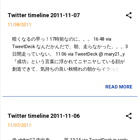
Twitter timeline 2011-11-07
11/08/2011
暗くなるの早っ！17時前なのに。。。 16:48 via
TweetDeck なんだかんだで、朝、走らなかった。。。3
日間走っていない。 11:06 via TweetDeck @ mary21_y
『成功』という言葉に浮かれてニヤニヤしている顔が
創造できて、気持ちの良い秋晴れの朝からイラっとし
たものでwww 09:54 via TweetDeck in reply to mary21_y
@ mary21_y 成功だと思っていたことが、実は失敗だ
READ MORE
投稿者:
SPC_Sakuma
ったりすることもあるが。。。笑 09:41 via TweetDeck
in reply to mary21_y Powered by t2b
Twitter timeline 2011-11-06
11/07/2011
@ chibiri17 内出血。。。笑 13:15 via TweetDeck in reply