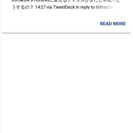
うするの？ 14:27 via TweetDeck in reply to 63marble @
63marble まぁ二人ともがっかりだけど...... 09:52 via
TweetDeck in reply to 63marble Powered by t2b
READ MORE
投稿者:
SPC_Sakuma