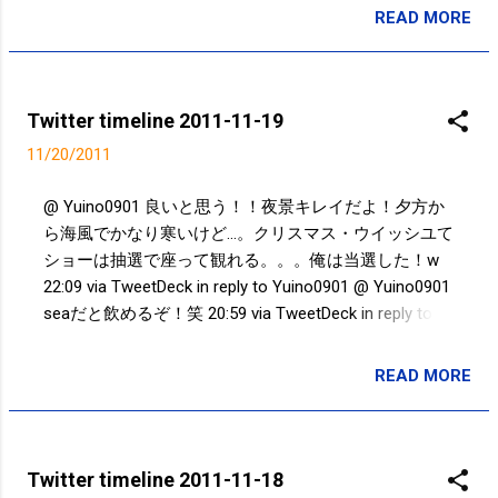
の秋 12:22 via TweetDeck ランニング！！ (@ 皇居
READ MORE
投稿者:
SPC_Sakuma
(Imperial Palace) w/ 5 others) http://t.co/0rl2CkOh 10:06
via foursquare @ aihato このアカウントで誰だか分か
ったのってスゴくない？！笑 00:11 via TweetDeck in
reply to aihato Powered by t2b
Twitter timeline 2011-11-19
11/20/2011
@ Yuino0901 良いと思う！！夜景キレイだよ！夕方か
ら海風でかなり寒いけど...。クリスマス・ウイッシユて
ショーは抽選で座って観れる。。。俺は当選した！w
22:09 via TweetDeck in reply to Yuino0901 @ Yuino0901
seaだと飲めるぞ！笑 20:59 via TweetDeck in reply to
Yuino0901 @ Yuino0901 プーさんのハニーハントは終
日休止中です。。。w 19:53 via TweetDeck in reply to
READ MORE
投稿者:
SPC_Sakuma
Yuino0901 @ Yuino0901 夢の島じゃなくて？夢の国な
らこれ便利だよ！ http://t.co/4IYKjv2P 18:50 via
TweetDeck in reply to Yuino0901 Powered by t2b
Twitter timeline 2011-11-18