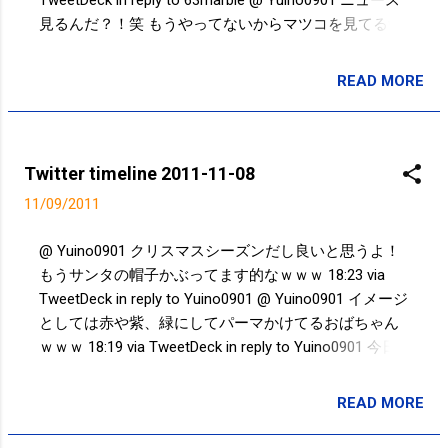
TweetDeck in reply to 63marble @ Yuino0901 ニュース
chibiri17 ...
見るんだ？！笑 もうやってないからマツコを見てるw
23:43 via TweetDeck in reply to Yuino0901 @ 63marble
他にもあったんだけど、ミッキーの形だったか
READ MORE
投稿者:
SPC_Sakuma
ら。。。w 23:41 via TweetDeck in reply to 63marble @
Yuino0901 発砲？？いつの話？？ 23:36 via TweetDeck
in reply to Yuino0901 今日の朝の衝撃的事件。手にした
瞬間。。。 http://t.co/9niPKayb 23:00 via picplz 花火
Twitter timeline 2011-11-08
http://t.co/aj73RCBu 21:05 via TweetDeck @ miya_css
11/09/2011
電話の方が嫌い... 21:04 via TweetDeck in reply to
miya_css @ miya_css 人気者ですなwww 19:58 via
@ Yuino0901 クリスマスシーズンだし良いと思うよ！
TweetDeck in reply to miya_css クリスマス･ウィツシ
もうサンタの帽子かぶってます的なｗｗｗ 18:23 via
ュ http://t.co/75jfFoXu 19:52 via TweetDeck @ 63marble
TweetDeck in reply to Yuino0901 @ Yuino0901 イメージ
お褒めの言葉あ...
としては赤や紫、緑にしてパーマかけてるおばちゃん
ｗｗｗ 18:19 via TweetDeck in reply to Yuino0901 今日
は冷える。。。 08:57 via TweetDeck Powered by t2b
READ MORE
投稿者:
SPC_Sakuma