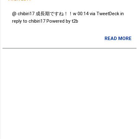
ますが、変わっていくためには、必要なのかと。。。
22:15 via TweetDeck in reply to Naoko_Oy 全日本男子も
@ chibiri17 成長期ですね！！w 00:14 via TweetDeck in
橋下さんも勝った！良かった！！ 21:55 via TweetDeck
reply to chibiri17 Powered by t2b
@ jognote 10.4km 51分 竪川河川敷公園-小松川5.2キロ
×2 09:51 via TweetDeck 10.4キロ51分ランニングだん #
READ MORE
スポーツの秋 09:49 via TweetDeck Powered by t2b
投稿者:
SPC_Sakuma