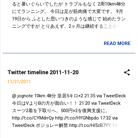
t2b
ると暑いぐらいでしたが トラブルもなく 2周10km48分
にてランニング。 今日は足が筋肉痛で大変です。 9月
19日から ふとした思いつきのような感じで 始めたラン
ニングですが とりあえず、2ヶ月は継続することがで
き 当初の目標であった 『10km60分』 もクリアできま
した。 11月末までは とりあえず継続をしようと思って
READ MORE
投稿者:
SPC_Sakuma
います。 12月からは寒くなるので。。。 11/20 朝 10
キロ48分 11/16 朝 5キロ 25分 11/13 朝 10キロ 52分
11/10 朝 5キロ25分 11/4 朝 7キロ36分 11/3 朝 4キ
ロ20分 11/1 朝 5キロ25分 10/29 朝 5キロ30分
Twitter timeline 2011-11-20
10/28 朝 3キロ15分 10/25 朝 5キロ25分 10/21 朝 3キロ
11/21/2011
15分 10/20 朝 4キロ20分 10/17 朝 3キロ15分 10/16 夜
5キロ30分 10/14 朝 3キロ15分 10/7 朝 5キロ30分
@ jognote 10km 48分 皇居5キロ×2 21:35 via TweetDeck
10/6 朝 5キロ30分 10/4 朝 5キロ30分 10/3 朝 3
今日はVよりBの方が面白い！！ 21:20 via TweetDeck
キロ20分 10/1 朝 4キロ25分 9/29 夜 5キロ35分
スーツ2着を下取りへ。500円×2を復興支援に。
9/27 朝 4キロ25分 9/25 夜 4キロ25分 9/24 朝 3
http://t.co/CYMdrrQy http://t.co/HYGNbpdo 17:32 via
キロ20分 9/23 朝 3キロ20分 9/19 朝 5キロ40分
TweetDeck ボジョレー解禁 http://t.co/HI5zB7YY 14:26
JogNote（ SPC_Sakumaのジョグノート )でもランニン
via picplz 10キロ48分ランニングだん@皇居 #スポーツ
グ記録をしています。 さくま