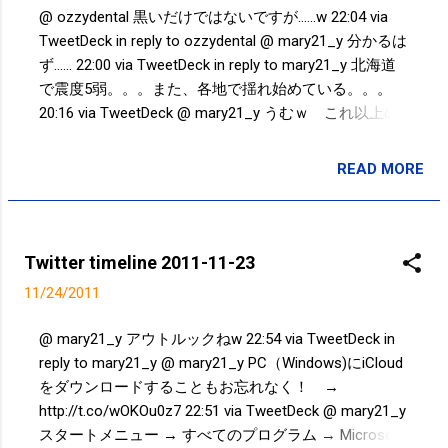
@ ozzydental 黒いだけではないですが......w 22:04 via
TweetDeck in reply to ozzydental @ mary21_y 分かるは
ず...... 22:00 via TweetDeck in reply to mary21_y 北海道
で震度5弱。。。また、各地で揺れ始めている。。。
20:16 via TweetDeck @ mary21_y うむｗ これ以上の
説明ができない。。。ｗｗｗ 01:02 via TweetDeck in
reply to mary21_y @ mary21_y ファイト！！ｗ 00:53
READ MORE
投稿者:
SPC_Sakuma
via TweetDeck in reply to mary21_y @ mary21_y 笑 整
理すると、1.iPhoneをios5にアップデート
2.PC（Window）にiCloudをダウンロード 3.Outlookの
移動→連絡先からiColud内のアドレスデータを確認
Twitter timeline 2011-11-23
00:24 via TweetDeck in reply to mary21_y Powered by
11/24/2011
t2b
@ mary21_y アウトルックねw 22:54 via TweetDeck in
reply to mary21_y @ mary21_y PC（Windows)にiCloud
をダウンロードすることもお忘れなく！ →
http://t.co/wOKOu0z7 22:51 via TweetDeck @ mary21_y
スタートメニュー → すべてのプログラム → Microsoft