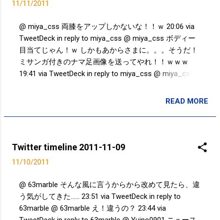
11/11/2011
@ miya_css 両膝をアップしかないな！！ｗ 20:06 via
TweetDeck in reply to miya_css @ miya_css ボディー
目当てじゃん！ｗ しかもあからさまに。。。そうだ！
ミサンガ付きのナマ足画像を送ってやれ！！ｗｗｗ
19:41 via TweetDeck in reply to miya_css @ miya_css
だからブロック！！ｗ 19:37 via TweetDeck in reply to
miya_css @ miya_css 良いと思うよ！笑 19:36 via
READ MORE
投稿者:
SPC_Sakuma
TweetDeck in reply to miya_css @ miya_css 全然あり
なんだけど。むしろ普通の靴下を履いている人を見る
と、残念に思えてくる。。。 19:20 via TweetDeck in
reply to miya_css @ miya_css @ chibiri17 珍しく同意
Twitter timeline 2011-11-09
見です！ｗ ＞ あそこまで太ったのに 痩せようとしな
11/10/2011
い本人が悪い。 19:18 via TweetDeck in reply to
miya_css @ miya_css 毎日、五本指ソックスですけ
@ 63marble そんな風に言うからから改めて見たら、違
ど。ていうか、毎日、五本指シューズです！！ 19:16
う気がしてきた...... 23:51 via TweetDeck in reply to
via TweetDeck in reply to miya_css @ chibiri17 お
63marble @ 63marble え！違うの？ 23:44 via
ぉ！！綺麗ですね！！ 18:16 via TweetDeck in reply to