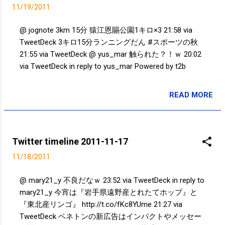
11/19/2011
@ jognote 3km 15分 猿江恩賜公園1キロ×3 21:58 via
TweetDeck 3キロ15分ランニングだん #スポーツの秋
21:55 via TweetDeck @ yus_mar 触られた？！ｗ 20:02
via TweetDeck in reply to yus_mar Powered by t2b
READ MORE
投稿者:
SPC_Sakuma
Twitter timeline 2011-11-17
11/18/2011
@ mary21_y 不良だなｗ 23:52 via TweetDeck in reply to
mary21_y 今宵は『岩手県遠野産とれたてホップ』と
『東北産リンゴ』 http://t.co/fKc8YUme 21:27 via
TweetDeck ベネトンの新広告はインパクトやメッセー