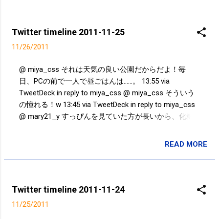
Twitter timeline 2011-11-25
11/26/2011
@ miya_css それは天気の良い公園だからだよ！毎
日、PCの前で一人で昼ごはんは......。 13:55 via
TweetDeck in reply to miya_css @ miya_css そういう
の憧れる！w 13:45 via TweetDeck in reply to miya_css
@ mary21_y すっぴんを見ていた方が長いから、化粧
している顔の方が違和感がある。。。ｗ 10:54 via
TweetDeck in reply to mary21_y @ jognote 6km 40分 竪
READ MORE
投稿者:
SPC_Sakuma
川河川敷公園2.5キロ～小松川0.5キロ×2～竪川河川敷公
園2.5キロ 09:41 via TweetDeck 6キロ40分ランニングだ
ん #スポーツの秋 09:39 via TweetDeck Powered by t2b
Twitter timeline 2011-11-24
11/25/2011