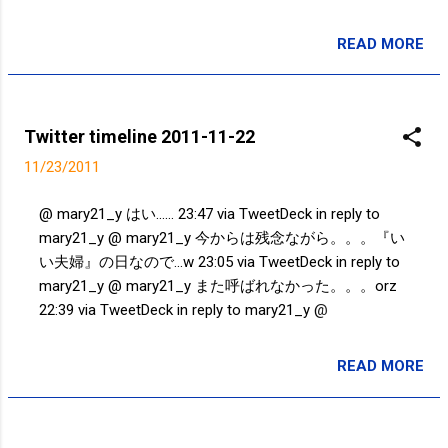
Office Outlook ー 表示 ー 連絡先 22:47 via TweetDeck in
reply to mary21_y @ mary21_y 同期ができてなかった
READ MORE
投稿者:
SPC_Sakuma
んだな。。。(涙) PCのOutlookを開いてみた？連絡先が
同期されてないかな？ 22:27 via TweetDeck in reply to
mary21_y @ mary21_y アップデートした後にまた
iTunesにつないで連絡先の同期をするんだよ。。。
Twitter timeline 2011-11-22
22:23 via TweetDeck in reply to mary21_y @ mary21_y
11/23/2011
今までもアップデートあったのにしてこなかったの
か？！w まぁ今回のアップデートができれば、PCにつ
@ mary21_y はい...... 23:47 via TweetDeck in reply to
なぐ必要がなくなるから、頑張って！！笑 22:01 via
mary21_y @ mary21_y 今からは残念ながら。。。『い
TweetDeck in reply to mary21_y @ mary21_y アップデ
い夫婦』の日なので...w 23:05 via TweetDeck in reply to
ートできた？ 20:47 via TweetDeck in reply to mary21_y
mary21_y @ mary21_y また呼ばれなかった。。。orz
@ mary21_y そーゆーことだ！ 12:29 via TweetDeck i...
22:39 via TweetDeck in reply to mary21_y @
hinata_hariq どっちがメインなんだろう？笑 12:46 via
TweetDeck in reply to hinata_hariq @ hatakezo 「フェ
READ MORE
投稿者:
SPC_Sakuma
ムトセルの下4つが黄緑色に点灯していれば機器自体に
問題はないので、設置位置を変えてみてください」と
僕は言われました。変えたらフェムトセルの電波をひ