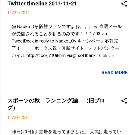
ろうようになりました。ひろうまでに少し時間がかる
Twitter timeline 2011-11-21
ときもありますが。。。 11:48 via TweetDeck in reply
11/22/2011
to hatakezo @ sakusakureiko えっ！！福袋としてはち
ょっと寂しいかも...粗品みたいｗ 11:29 via TweetDeck
@ Naoko_Oy 阪神ファンですよね。。。ｗ 当選メール
in reply to sakusakureiko @ sakusakureiko おっ！！中
が受信されることを祈るのみです！！ 17:03 via
身は？？ 11:20 via TweetDeck in reply to sakusakureiko
TweetDeck in reply to Naoko_Oy キャンペーン応募完
@ hatakezo 自宅で携帯で『*2610』発信すると、その
了！！ →ホークス祝・優勝サイト | ソフトバンクモ
携帯が近くの基地局の電波かフェムトセルの電波をひ
バイル http://t.co/jZtOiEbm via@ softbank 16:56 via
ろっているかがわかります。フェムトセルは不...
Tweet Button @ Yuino0901 はーいｗｗｗ 15:23 via
TweetDeck in reply to Yuino0901 @ Yuino0901 そうな
READ MORE
投稿者:
SPC_Sakuma
の...人形みたいに人工的な感じでコワイという意味じゃ
ないのか。。。w 15:17 via TweetDeck in reply to
Yuino0901 @ Yuino0901 人間っぽくないと言うのは、
褒め言葉なのか......w 15:03 via TweetDeck in reply to
スポーツの秋 ランニング編 （旧ブロ
Yuino0901 @ mary21_y 残りの大学生活、就活のご参考
グ）
までにｗ → 普通の女子大生がなぜ、Google＋で「日
11/21/2011
本一」になったのか - nanapi Web
http://t.co/XoDVaWsB 14:28 via TweetDeck Powered by
昨日(20日)は 皇居を走ってきました。 天気は走ってい