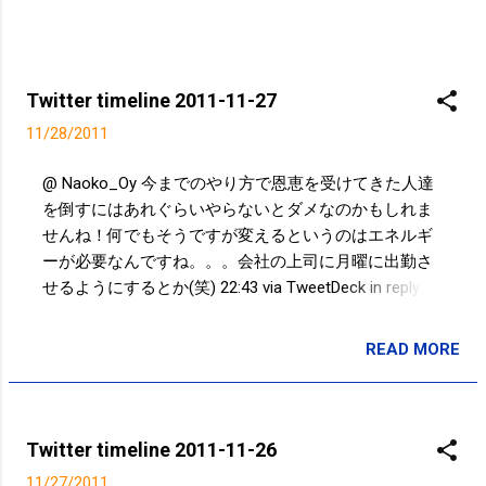
Twitter timeline 2011-11-27
11/28/2011
@ Naoko_Oy 今までのやり方で恩恵を受けてきた人達
を倒すにはあれぐらいやらないとダメなのかもしれま
せんね！何でもそうですが変えるというのはエネルギ
ーが必要なんですね。。。会社の上司に月曜に出勤さ
せるようにするとか(笑) 22:43 via TweetDeck in reply to
Naoko_Oy @ Naoko_Oy でも、何かを変える時には、
大きなエネルギーが必要になるので、橋下さんは上手
READ MORE
投稿者:
SPC_Sakuma
くメディアを利用して、自分や大阪に注目させ、変わ
らなきゃいけないというイメージ、雰囲気を作ったな
と思います。都知事や猪瀬さんの言動に似ているとこ
ろがあると思います。 22:25 via TweetDeck in reply to
Twitter timeline 2011-11-26
Naoko_Oy @ Naoko_Oy やり方にはちょっと？もあり
11/27/2011