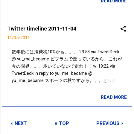
READ MORE
投稿者:
SPC_Sakuma
Twitter timeline 2011-11-04
11/05/2011
数年後には消費税10%かぁ。。。 23:53 via TweetDeck
@ yu_me_became ビブラムで走っているから、これが
今の限界。。。歩いていないで走れ！！ｗ 19:22 via
TweetDeck in reply to yu_me_became @
yu_me_became スポーツの秋ですから。。。とりあえ
ず、11月末まで、皇居（5キロ）2周、60分を目標に走
ってるだけ(笑) 19:12 via TweetDeck in reply to
READ MORE
投稿者:
SPC_Sakuma
yu_me_became @ yu_me_became とりあえず大会に
出る予定はありません！ 18:52 via TweetDeck in reply
to yu_me_became @ jognote 7km 0:36:00 竪川河川敷
< NEXT
∧ TOP
PREVIOUS >
公園5キロ～猿江恩賜公園2キロ 09:43 via TweetDeck 7
キロ36分ランニングだん #スポーツの秋 09:41 via