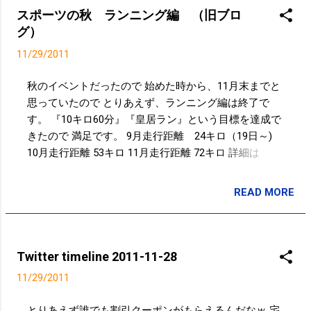
スポーツの秋 ランニング編 （旧ブロ
グ）
11/29/2011
秋のイベントだったので 始めた時から、11月末までと
思っていたので とりあえず、ランニング編は終了で
す。 『10キロ60分』『皇居ラン』という目標を達成で
きたので 満足です。 9月走行距離 24キロ（19日～)
10月走行距離 53キロ 11月走行距離 72キロ 詳細は
JogNote で。 大した距離を走っているわけではないの
で 当然なんですが ケガをすることなく、目標の11月末
READ MORE
投稿者:
SPC_Sakuma
まで継続できて 良かったです。 走るまでと走っている
間は イヤだったりツラかったり。。。 走り終わると
徐々に身体がラクになっていくような。。。 不思議な
感じでした。 12月からは ランニング継続は、寒くなる
Twitter timeline 2011-11-28
ので 今まで以上にハードルが高くなりそうですが 天気
11/29/2011
(気温)と相談しながら 来シーズンの目標『15キロ75
分』のクリアを 目指して走っていければと思います。
とりあえず誰でも割引クーポンがもらえるんだなｗ 宅