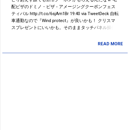
さくま 11月は明日まであるのですが、 先日、走った際
配ピザのドミノ・ピザ - アメージングクーポンフェス
にできたマメの処置に失敗して あと数日は走るのは難
ティバル http://t.co/6sjAm1Br 19:40 via TweetDeck 自転
しそうなので。。。
車通勤なので『Wind protect』が良いかも！ クリスマ
スプレゼントにいいかも。そのままタッチパネル操作
できる手袋「EVOLG」はデザイン豊富-ガジェット通
信 http://t.co/tNQSdfta 11:25 via SGPlus 手袋解禁
READ MORE
投稿者:
SPC_Sakuma
10:54 via TweetDeck Powered by t2b