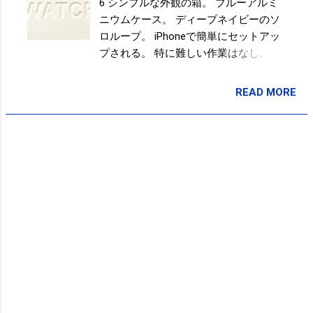
6 シンプルな外観の箱。 ブルーアルミ
ニウムケース。 ディープネイビーのソ
ロループ。 iPhoneで簡単にセットアッ
プされる。 特に難しい作業はなし。 箱
の内側までオシャレな感じ。 ブルーア
ルミニウムケースとディープネイビー
READ MORE
投稿者:
SPC_Sakuma
のソロループ。 iPhoneを見ないで、メ
ッセージやメールの通知をチェックで
きたり、改札が通過できたり、かかな
り快適。 いちいちiPhoneをポケットや
カバンから出さなくていいのはホント
に楽。 一度、これに慣れてしまう
と、、笑 ついにPASMOもApple Payに
対応！！ Apple PayのPASMO
https://www.pasmo.co.jp/mp/app/