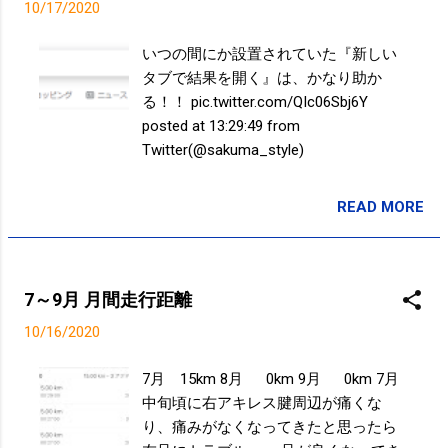
10/17/2020
いつの間にか設置されていた『新しい
タブで結果を開く』は、かなり助か
る！！ pic.twitter.com/QIc06Sbj6Y
posted at 13:29:49 from
Twitter(@sakuma_style)
READ MORE
投稿者:
SPC_Sakuma
7～9月 月間走行距離
10/16/2020
7月 15km 8月 0km 9月 0km 7月
中旬頃に右アキレス腱周辺が痛くな
り、痛みがなくなってきたと思ったら