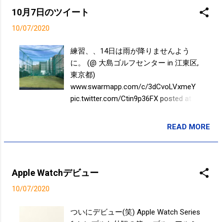
10月7日のツイート
10/07/2020
練習、、14日は雨が降りませんよう
に。 (@ 大島ゴルフセンター in 江東区,
東京都)
www.swarmapp.com/c/3dCvoLVxmeY
pic.twitter.com/Ctin9p36FX posted at
09:43:59 from Twitter(@sakuma_style)
READ MORE
投稿者:
SPC_Sakuma
Apple Watchデビュー
10/07/2020
ついにデビュー(笑) Apple Watch Series