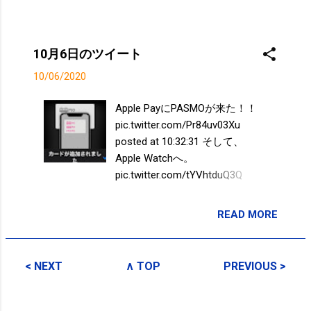
10月6日のツイート
10/06/2020
Apple PayにPASMOが来た！！
pic.twitter.com/Pr84uv03Xu
posted at 10:32:31 そして、
Apple Watchへ。
pic.twitter.com/tYVhtduQ3Q
posted at 10:35:56 from
Twitter(@sakuma_style)
READ MORE
投稿者:
SPC_Sakuma
< NEXT
∧ TOP
PREVIOUS >