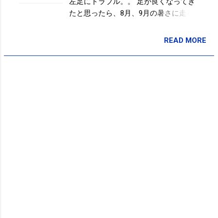
左足にトラブル。。 足が良くなってき
たと思ったら、8月、9月の暑さに走る
気になれず、、 8月、9月は、0km。。
今月(10月)は、天気や仕事や、、でなか
READ MORE
投稿者:
SPC_Sakuma
なか走れていない。。。 今年は、新型
コロナウィルスでマラソン大会もない
し(あってもエントリーしたかはビミョ
ーだけど) まぁ11月末まで週1～2ぐらい
で運動不足解消ランニングができれば
いいかな、と。