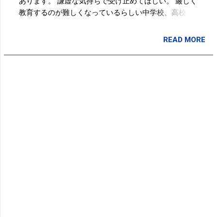
あります。 謙虚な気持ちで受け止めてほしい。 厳しく
教育するのが難しくなっているらしい中学校、高校、
大学。社会人になる前に経験する時間、そこで自分自
身を自分で鍛えてほしいというふうに今、そのことが
READ MORE
投稿者:
SPC_Sakuma
すごく大事な事だと思います。 厳しく教えることが難
しい時代に、じゃあだれが教育をするのかというと、
最終的には“自分で自分のことを教育しなくてはいけな
い”。 そういう時代に入ってきたんだなというふうに思
います。 イチローからのメッセージ 最後の「イチロー
杯」で | NHKニュース 頭で分かっただけではできな
い。 頭だけで対応しようとするからおかしくなる。 感
じて動いて、動いて感じる。 頭と肉体を分離させない
こと。 これも時代。いろんなことが情報としてすぐ頭
に入れられる、すぐ、携帯でね。スマホなんかで調べ
れば、いろんなことがわかる時代になりました。 世界
が何となく小さくなったように思えるんだけれども、
僕が27、28の歳にアメリカに渡って大リーグに挑戦し
たわけなんだけれども、外に出て初めてわかること、
調べれば知識としてわかることであっても、行ってみ