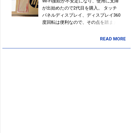
Wi-Fi接続が不安定になり、使用に支障
し。。。 小学男子の体力過去最低に 19年、スマホや
が出始めたので2代目を購入。 タッチ
猛暑影響か :日本経済新聞
パネルディスプレイ、ディスプレイ360
https://www.nikkei.com/article/DGXMZO53685410T21C1
度回転は便利なので、その点を踏まえ
9A2CR8000/
て HP Chromebook x360 14 に決定。 人
気機種だったのか納期まで少し待たさ
READ MORE
投稿者:
SPC_Sakuma
れましたが届きました。 白は汚れや傷
が気になりそうで悩んだのです
が、、、 タッチスクリーン(ディスプレ
イ)と360°回転を優先。 起動は数秒。
wi-fi接続してGoogleアカウントでログ
インすればすぐに初代と同じように使
えるのが便利。 キーボードはUS配列の
ほうが少し安かったので、、、慣れれ
ば問題なし。。。 付属品は充電ケーブ
ルのみ。 シンプル(笑) HP Chromebook
x360 14 | 日本HP
https://jp.ext.hp.com/notebooks/person
al/chromebook_x360_14/ 【楽天スーパ