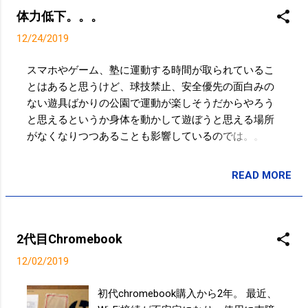
てはじめて分かることってたくさんあって、それは、
体力低下。。。
野球の狭い世界だったんだけれども。 やっぱり外に出
12/24/2019
て、傷つくことだってあるし、楽しいことももちろん
いっぱいある、勉強することはいっぱいありました。
スマホやゲーム、塾に運動する時間が取られているこ
それを知識として持っておくのではなくて、体験して
とはあると思うけど、球技禁止、安全優先の面白みの
感じてほしい。 それで自分なりに解釈して、自分が育
ない遊具ばかりの公園で運動が楽しそうだからやろう
った日本という国は素晴らしいということを外に出れ
と思えるというか身体を動かして遊ぼうと思える場所
ばすごく感じると思う。 そういう経験をできれば将
がなくなりつつあることも影響しているのでは。。 ス
来、みんなにはしてほしいな、というふうに思いま
ポーツ庁は23日、小学5年と中学2年の全員を対象にし
す。 今まであった当たり前のものというのは、決して
た2019年度の全国体力テストで、全8種目の合計点の平
当たり前ではないというふうに気づく。 価値観が変わ
READ MORE
投稿者:
SPC_Sakuma
均値が小中とも前年度より下がったと発表した。特に
るような出来事を、みんなに体感してほしいというふ
小5男子は08年度の調査開始以来最低。同庁などはスマ
うに思います。 イチローからのメッセージ 最後の「イ
ートフォンの視聴時間増加といった生活習慣の変化
チロー杯」で | NHKニュース 教える、指導する側まで
や、猛暑で屋外での運動をしにくくなったことなどが
も頭でっかちになり情報量の多さで相手と向かい合う
2代目Chromebook
複合的に影響したとみている。 小学男子の体力過去最
のではなく 情報をいかに頭から肉体に落とし込んでい
12/02/2019
低に 19年、スマホや猛暑影響か :日本経済新聞 熱中
くか、落とし込むと楽しい、面白いと感じさせるか。
症にならないように、風邪をひかないように、ケガを
柔軟な...
初代chromebook購入から2年。 最近、
しないように、、、と言っていたら何もできない