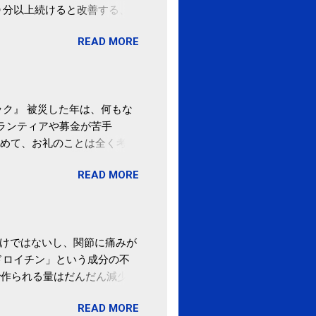
０分以上続けると改善する、
酒が原因ではない非アルコー
READ MORE
ばむ程度の運動を毎日３０分
「減量しなくても効果」 -
ク』 被災した年は、何もな
ボランティアや募金が苦手
めて、お礼のことは全く考え
。 あと、ふるさと納税が節
READ MORE
の目的は......。 総務
ポータルサイト「ふるさとチョ
わけではないし、関節に痛みが
ドロイチン」という成分の不
で作られる量はだんだん減少し
ます。 関節痛を引き起こさな
READ MORE
ロイチン」という成分は、納