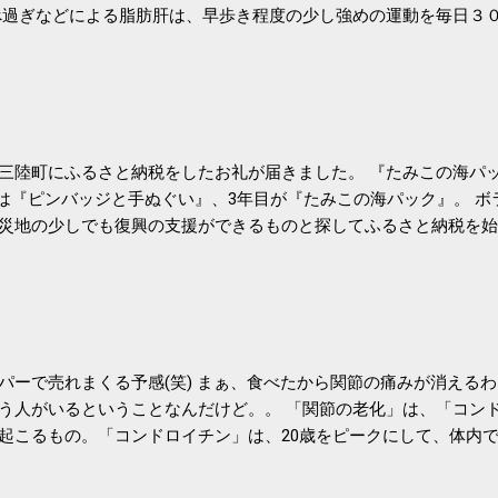
過ぎなどによる脂肪肝は、早歩き程度の少し強めの運動を毎日３
筑波大の研究チームが発表した。改善が期待できるのは、過度の飲
肝疾患。体重は減らなくても効果があるという。 正田教授は「汗
が有用」としている。 脂肪肝、毎日３０分の早歩きで改善 筑波大
- アピタル（医療・健康）
三陸町にふるさと納税をしたお礼が届きました。 『たみこの海パッ
目は『ピンバッジと手ぬぐい』、3年目が『たみこの海パック』。 
災地の少しでも復興の支援ができるものと探してふるさと納税を始
たので、貰えると少しづつ復興してる感が伝わってきて嬉しいです
いうこともあって始めたのですが、節税になるほど稼げていないのでこちら
務局｜ふるさと納税など個人住民税の寄附金税制 » ふるさと納税
パーで売れまくる予感(笑) まぁ、食べたから関節の痛みが消える
う人がいるということなんだけど。。 「関節の老化」は、「コン
起こるもの。「コンドロイチン」は、20歳をピークにして、体内
0代では20代の半分、60代ではそのさらに半分にまで減ってしまい
、食生活で「コンドロイチン」を補うことが大切。そして「コンド