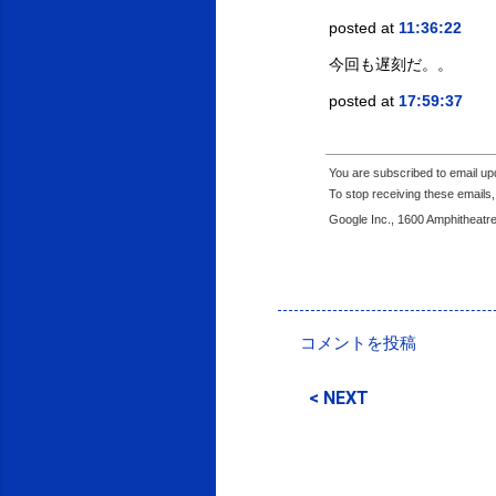
posted at
11:36:22
今回も遅刻だ。。
posted at
17:59:37
You are subscribed to email u
To stop receiving these email
Google Inc., 1600 Amphitheatr
投稿者:
SPC_Sakuma
コメントを投稿
コ
メ
< NEXT
ン
ト