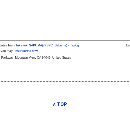
pdates from
Takayuki SAKUMA(@SPC_Sakuma) - Twilog
Em
s, you may
unsubscribe now
.
e Parkway, Mountain View, CA 94043, United States
∧ TOP