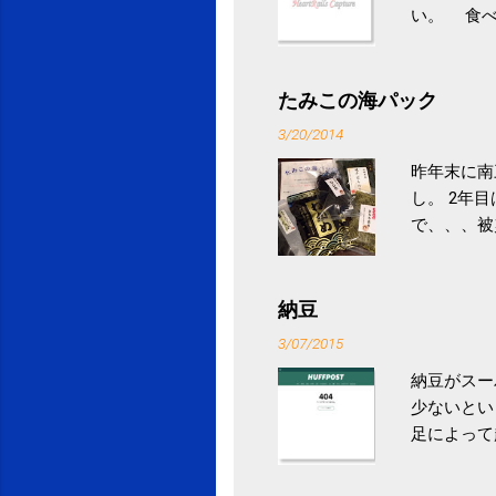
い。 食べ
との結果を
ル性脂肪性
続けること
たみこの海パック
ニュース 
3/20/2014
昨年末に南
し。 2年
で、、、被
ていなかっ
税になると
省｜自治税
納豆
イス」 »
3/07/2015
納豆がスー
少ないとい
足によって
ていき、4
いためには