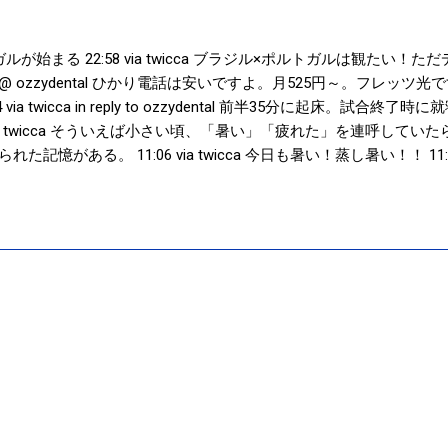
が始まる 22:58 via twicca ブラジル×ポルトガルは観たい
a web @ ozzydental ひかり電話は安いですよ。月525円～。フレッ
ia twicca in reply to ozzydental 前半35分に起床。試合終了時に就
 via twicca そういえば小さい頃、「暑い」「疲れた」を連呼して
がある。 11:06 via twicca 今日も暑い！蒸し暑い！！ 11:01 v
でとう！！ 05:23 via twicca あと４分… 05:18 via twicca 