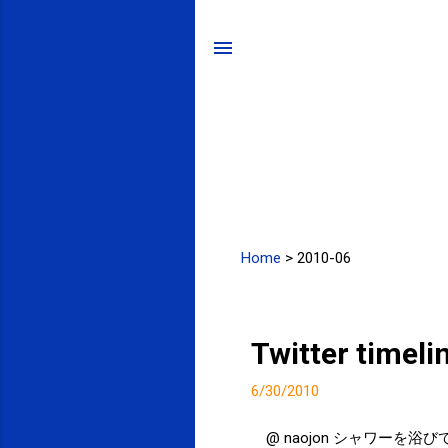
Home
>
2010-06
投
稿
Twitter timel
6/30/2010
@ naojon シャワーを浴びて、キ