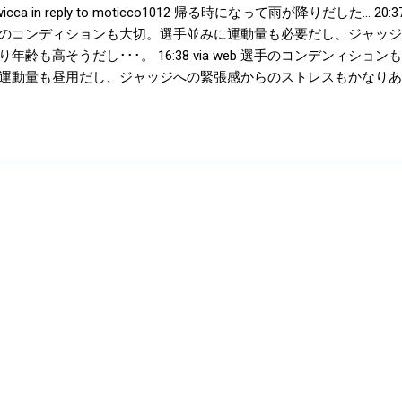
wicca in reply to moticco1012 帰る時になって雨が降りだした… 20:3
のコンディションも大切。選手並みに運動量も必要だし、ジャッジ
齢も高そうだし･･･。 16:38 via web 選手のコンデンィシ
運動量も昼用だし、ジャッジへの緊張感からのストレスもかなりあ
 via web 決勝トーナメントに入って、審判のジャッジが問題になっ
。 16:35 via web パラグアイに勝つとスポンサーからボーナ
ベスト8入りで約12億6千万円へ。さすがワールドカップ！！ RT@ nikk
Y #daihyo #2010wc 16:31 via web これは凄い！！早期発見早期治療につ
 http://www.asahi.com/science/update/0628/TKY20100