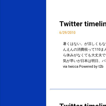
Twitter timel
6/29/2010
暑くはない。が涼しくもない。ぬるい
んえんの消費税って110まんえんな
ら休みがなくても大丈夫です。ご心配あ
気が早いが日本は明日、パラグアイ
via twicca Powered by t2b
投稿者:
サクマフィジカルコンディショニング