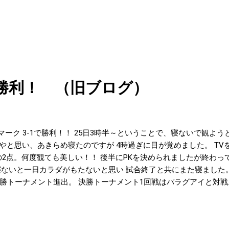
勝利！ （旧ブログ）
マーク 3-1で勝利！！ 25日3時半～ということで、寝ないで観よ
と思い、あきらめ寝たのですが 4時過ぎに目が覚めました。 TVを観
の2点。何度観ても美しい！！ 後半にPKを決められましたが終わって
寝ないと一日カラダがもたないと思い 試合終了と共にまた寝ました
決勝トーナメント進出。 決勝トーナメント1回戦はパラグアイと対戦
は何となくダルいような気も･･･。 さくま