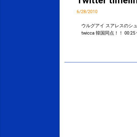
Twitter timel
6/28/2010
ウルグアイ スアレスのシュ
twicca 韓国同点！！ 00:25 via
投稿者:
サクマフィジカルコンディショニング