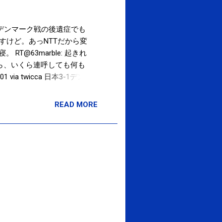
！ただデンマーク戦の後遺症でも
ツ光ですけど。あっNTTだから変
寝。 RT@63marble: 起きれ
いたら、いくら連呼しても何も
ia twicca 日本3-1デン
Powered by t2b
READ MORE