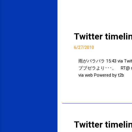
Twitter timel
6/27/2010
雨がパラパラ 15:43 vi
ブブゼラより･･･。 RT@ nikk
via web Powered by t2b
投稿者:
サクマフィジカルコンディショニング
Twitter timel