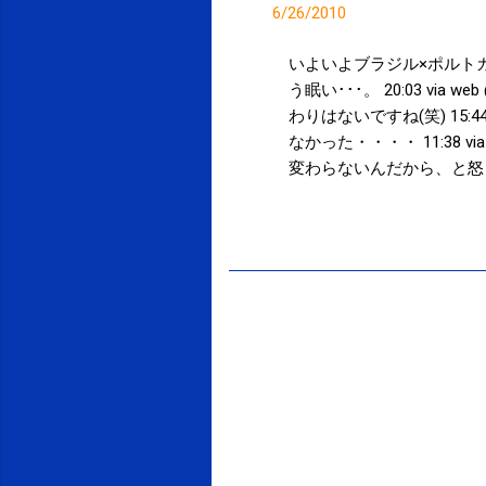
6/26/2010
いよいよブラジル×ポルトガル
う眠い･･･。 20:03 vi
わりはないですね(笑) 15:44 v
なかった・・・・ 11:38
変わらないんだから、と怒られた記憶
マーク 日本決勝トーナメント進出 おめ
投稿者:
サクマフィジカルコンディショニング