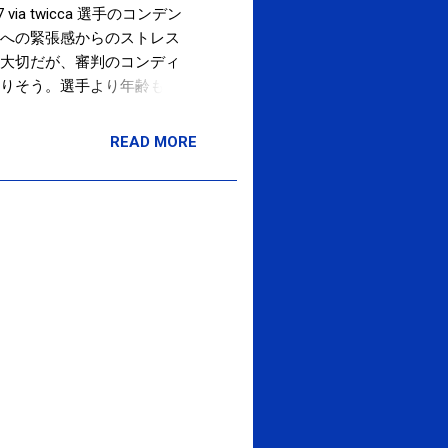
7 via twicca 選手のコンデン
への緊張感からのストレス
ョンも大切だが、審判のコンディ
りそう。選手より年齢も高
ているが、今日の日本代表には不
スで2億円。ベスト16入りした
READ MORE
ansportscom
ながれば。 RT@asahi: 唾液を調
6280431.html 08:04