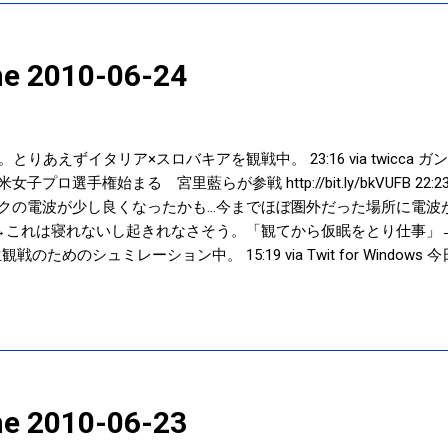
ine 2010-06-24
りあえずイタリア×スロバキアを観戦中。 23:16 via twicca 
女子プロ選手権始まる 宮里藍らが参戦 http://bit.ly/bkVUFB 22:23 via t
フトバンクの電波が少し良くなったかも…今までほぼ圏外だった場所に電波が！！ 16:
→これは寝れないし起きれなさそう。「観てから仮眠をとり仕事」
のためのシュミレーション中。 15:19 via Twit for Windo
のデンマーク戦を観るか観ないか。悩む・・・。 11:50 via we
0:04 via twicca iPhone4発売。iPadの時のようなお祭り
れどころではないのか(笑) 08:51 via twicca イングランド
ed by t2b
ine 2010-06-23