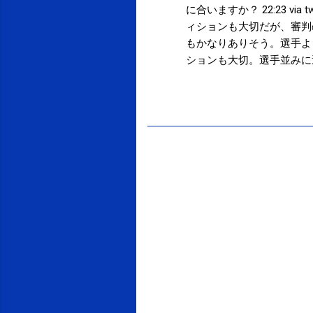
に合いますか？ 22:23 via t
ィションも大切だが、審判
もかなりありそう。選手より年
ションも大切。選手並みに
そうだし･･･。 16:38
利なジャッジがないことを祈る
投稿者:
サクマフィジカルコンディショニング
ので既にFIFAから約8億円。
http://bit.ly/aBTPF
べ、がん発見 慶大研究所などが新技術開発
via twicca Powered by t2b