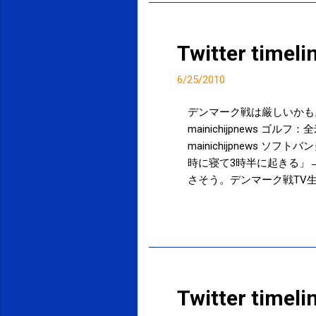
Twitter timel
6/25/2010
デンマーク戦は厳しいかも。と
mainichijpnews ゴルフ：全米
mainichijpnews ソ
時に寝て3時半に起きる」
さそう。デンマーク戦TV生観戦
朝というか25日の3時半から
名を車から連呼されても…。 1
投稿者:
サクマフィジカルコンディショニング
れないんだな。デンマーク戦でそ
る。 00:27 via twicca Power
Twitter timel