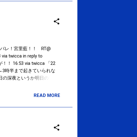
ガンバレ！宮里藍！！ RT@
wicca in reply to
53 via twicca 「22
→3時半まで起きていられな
ws 今日の深夜というか明日の早
b 参院選スタート。党名と候補
騒ぎ的なメディアの取り上げ方はさ
READ MORE
×スロベニア 思わず引き込まれ