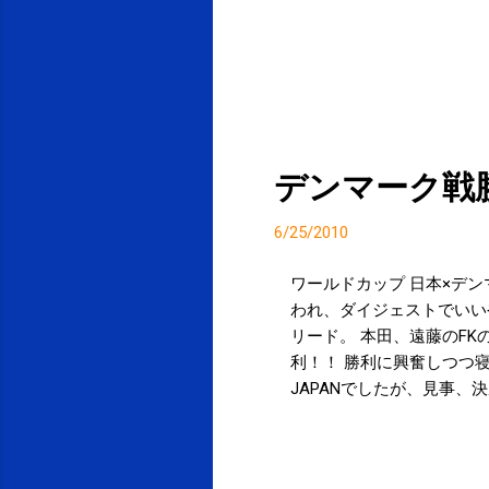
デンマーク戦
6/25/2010
ワールドカップ 日本×デン
われ、ダイジェストでいいや
リード。 本田、遠藤のFK
利！！ 勝利に興奮しつつ
JAPANでしたが、見事、
分の良い一日です。 カラダ
投稿者:
SPC_Sakuma