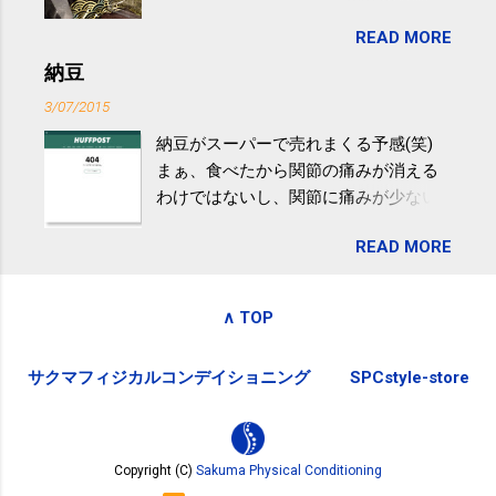
目は『ピンバッジと手ぬぐい』、3年目
非アルコール性脂肪性肝疾患。体重は
READ MORE
が『たみこの海パック』。 ボランティ
減らなくても効果があるという。 正田
アや募金が苦手で、、、被災地の少し
納豆
教授は「汗ばむ程度の運動を毎日３０
でも復興の支援ができるものと探して
分続けることが有用」としている。 脂
3/07/2015
ふるさと納税を始めて、お礼のことは
肪肝、毎日３０分の早歩きで改善 筑
納豆がスーパーで売れまくる予感(笑)
全く考えていなかったので、貰えると
波大「減量しなくても効果」 - ニュー
まぁ、食べたから関節の痛みが消える
少しづつ復興してる感が伝わってきて
ス - アピタル（医療・健康）
わけではないし、関節に痛みが少ない
嬉しいです。 あと、ふるさと納税が節
という人がいるということなんだけ
税になるということもあって始めたの
READ MORE
ど。。 「関節の老化」は、「コンドロ
ですが、節税になるほど稼げていない
イチン」という成分の不足によって起
のでこちらの目的は......。 総務省｜自治
こるもの。「コンドロイチン」は、20
税務局｜ふるさと納税など個人住民税
∧ TOP
歳をピークにして、体内で作られる量
の寄附金税制 » ふるさと納税ポータル
はだんだん減少していき、40代では20
サイト「ふるさとチョイス」 »
サクマフィジカルコンデイショニング
SPCstyle-store
代の半分、60代ではそのさらに半分に
まで減ってしまいます。 関節痛を引き
起こさないためには、食生活で「コン
ドロイチン」を補うことが大切。そし
Copyright (C)
Sakuma Physical Conditioning
て「コンドロイチン」という成分は、