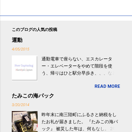
このブログの人気の投稿
運動
4/05/2015
通勤電車で座らない、エスカレータ
ー・エレベーターをやめて階段を使
う、帰りはひと駅分早歩き、、、など
生活の中にある運動を利用すれば続け
READ MORE
やすい。 スポーツウェア・シューズで
するものだけが運動ではない。 食べ
たみこの海パック
過ぎなどによる脂肪肝は、早歩き程度
3/20/2014
の少し強めの運動を毎日３０分以上続
昨年末に南三陸町にふるさと納税をし
けると改善する、との結果を筑波大の
たお礼が届きました。 『たみこの海パ
研究チームが発表した。改善が期待で
ック』 被災した年は、何もなし。 2年
きるのは、過度の飲酒が原因ではない