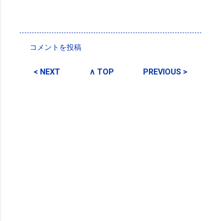
投稿者:
SPC_Sakuma
コメントを投稿
コ
メ
< NEXT
∧ TOP
PREVIOUS >
ン
ト