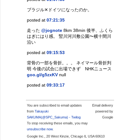
ブラジル✕ドイツになったのか。
posted at
07:21:35
走った
@jognote
8km 38min 後半、ふくら
はぎにはり感。 竪川河川敷公園〜横十間川
沿い
posted at
09:15:53
背骨の一部を骨折。。。 ネイマール骨折判
明 今後の試合に出場できず NHKニュース
goo.gl/g5zxKV
null
posted at
09:33:17
You are subscribed to email updates
Email delivery
from
Takayuki
powered by
SAKUMA(@SPC_Sakuma) - Twilog
Google
To stop receiving these emails, you may
unsubscribe now
.
Google Inc., 20 West Kinzie, Chicago IL USA 60610