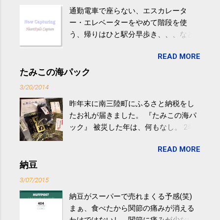
通勤電車で座らない、エスカレータ
ー・エレベーターをやめて階段を使
う、帰りはひと駅分早歩き、、、など
生活の中にある運動を利用すれば続け
READ MORE
やすい。 スポーツウェア・シューズで
するものだけが運動ではない。 食べ
たみこの海パック
過ぎなどによる脂肪肝は、早歩き程度
3/20/2014
の少し強めの運動を毎日３０分以上続
昨年末に南三陸町にふるさと納税をし
けると改善する、との結果を筑波大の
たお礼が届きました。 『たみこの海パ
研究チームが発表した。改善が期待で
ック』 被災した年は、何もなし。 2年
きるのは、過度の飲酒が原因ではない
目は『ピンバッジと手ぬぐい』、3年目
非アルコール性脂肪性肝疾患。体重は
READ MORE
が『たみこの海パック』。 ボランティ
減らなくても効果があるという。 正田
アや募金が苦手で、、、被災地の少し
納豆
教授は「汗ばむ程度の運動を毎日３０
でも復興の支援ができるものと探して
分続けることが有用」としている。 脂
3/07/2015
ふるさと納税を始めて、お礼のことは
肪肝、毎日３０分の早歩きで改善 筑
納豆がスーパーで売れまくる予感(笑)
全く考えていなかったので、貰えると
波大「減量しなくても効果」 - ニュー
まぁ、食べたから関節の痛みが消える
少しづつ復興してる感が伝わってきて
ス - アピタル（医療・健康）