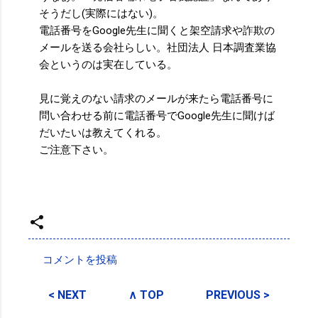
そうだし(実際にはない)。
電話番号をGoogle先生に聞くと架空請求や詐欺の
メールを送る会社らしい。社団法人 日本調査業協
会というのは実在している。
見に覚えのない請求のメールが来たら電話番号に
問い合わせる前に電話番号でGoogle先生に聞けば
だいたいは教えてくれる。
ご注意下さい。
投稿者:
SPC_Sakuma
コメントを投稿
コ
メ
< NEXT
∧ TOP
PREVIOUS >
ン