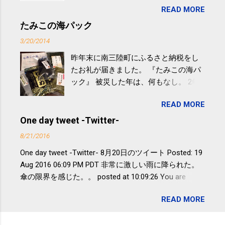
READ MORE
やすい。 スポーツウェア・シューズで
するものだけが運動ではない。 食べ
たみこの海パック
過ぎなどによる脂肪肝は、早歩き程度
3/20/2014
の少し強めの運動を毎日３０分以上続
昨年末に南三陸町にふるさと納税をし
けると改善する、との結果を筑波大の
たお礼が届きました。 『たみこの海パ
研究チームが発表した。改善が期待で
ック』 被災した年は、何もなし。 2年
きるのは、過度の飲酒が原因ではない
目は『ピンバッジと手ぬぐい』、3年目
非アルコール性脂肪性肝疾患。体重は
READ MORE
が『たみこの海パック』。 ボランティ
減らなくても効果があるという。 正田
アや募金が苦手で、、、被災地の少し
One day tweet -Twitter-
教授は「汗ばむ程度の運動を毎日３０
でも復興の支援ができるものと探して
分続けることが有用」としている。 脂
8/21/2016
ふるさと納税を始めて、お礼のことは
肪肝、毎日３０分の早歩きで改善 筑
One day tweet -Twitter- 8月20日のツイート Posted: 19
全く考えていなかったので、貰えると
波大「減量しなくても効果」 - ニュー
Aug 2016 06:09 PM PDT 非常に激しい雨に降られた。
少しづつ復興してる感が伝わってきて
ス - アピタル（医療・健康）
傘の限界を感じた。。 posted at 10:09:26 You are
嬉しいです。 あと、ふるさと納税が節
subscribed to email updates from Takayuki
税になるということもあって始めたの
READ MORE
SAKUMA(@SPC_Sakuma) - Twilog . To stop receiving
ですが、節税になるほど稼げていない
these emails, you may unsubscribe now . Email delivery
のでこちらの目的は......。 総務省｜自治