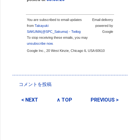
You are subscribed to email updates
Email delivery
from
Takayuki
powered by
SAKUMA(@SPC_Sakuma) - Twilog
Google
To stop receiving these emails, you may
unsubscribe now
.
Google Inc., 20 West Kinzie, Chicago IL USA 60610
投稿者:
SPC_Sakuma
コメントを投稿
コ
メ
< NEXT
∧ TOP
PREVIOUS >
ン
ト