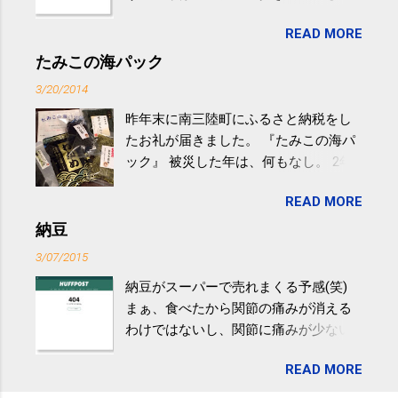
生活の中にある運動を利用すれば続け
READ MORE
やすい。 スポーツウェア・シューズで
するものだけが運動ではない。 食べ
たみこの海パック
過ぎなどによる脂肪肝は、早歩き程度
3/20/2014
の少し強めの運動を毎日３０分以上続
昨年末に南三陸町にふるさと納税をし
けると改善する、との結果を筑波大の
たお礼が届きました。 『たみこの海パ
研究チームが発表した。改善が期待で
ック』 被災した年は、何もなし。 2年
きるのは、過度の飲酒が原因ではない
目は『ピンバッジと手ぬぐい』、3年目
非アルコール性脂肪性肝疾患。体重は
READ MORE
が『たみこの海パック』。 ボランティ
減らなくても効果があるという。 正田
アや募金が苦手で、、、被災地の少し
納豆
教授は「汗ばむ程度の運動を毎日３０
でも復興の支援ができるものと探して
分続けることが有用」としている。 脂
3/07/2015
ふるさと納税を始めて、お礼のことは
肪肝、毎日３０分の早歩きで改善 筑
納豆がスーパーで売れまくる予感(笑)
全く考えていなかったので、貰えると
波大「減量しなくても効果」 - ニュー
まぁ、食べたから関節の痛みが消える
少しづつ復興してる感が伝わってきて
ス - アピタル（医療・健康）
わけではないし、関節に痛みが少ない
嬉しいです。 あと、ふるさと納税が節
という人がいるということなんだけ
税になるということもあって始めたの
READ MORE
ど。。 「関節の老化」は、「コンドロ
ですが、節税になるほど稼げていない
イチン」という成分の不足によって起
のでこちらの目的は......。 総務省｜自治