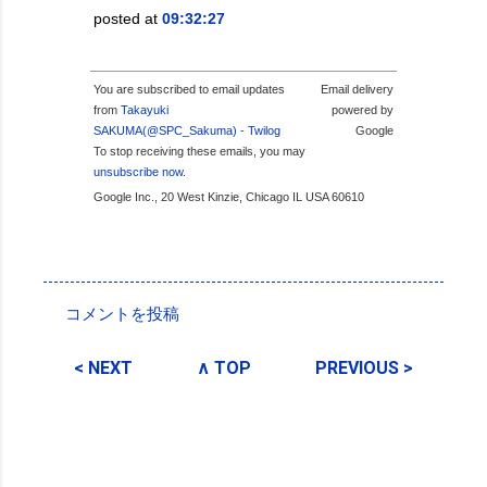
posted at
09:32:27
You are subscribed to email updates
Email delivery
from
Takayuki
powered by
SAKUMA(@SPC_Sakuma) - Twilog
Google
To stop receiving these emails, you may
unsubscribe now
.
Google Inc., 20 West Kinzie, Chicago IL USA 60610
投稿者:
SPC_Sakuma
コメントを投稿
コ
メ
< NEXT
∧ TOP
PREVIOUS >
ン
ト