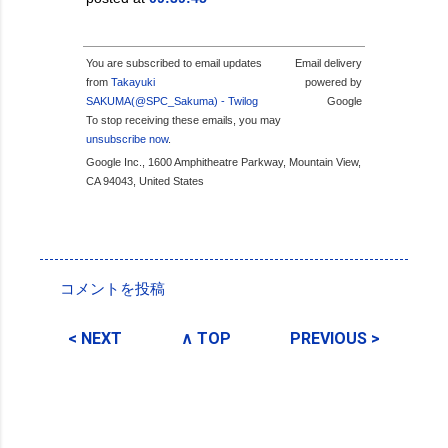
You are subscribed to email updates
Email delivery
from
Takayuki
powered by
SAKUMA(@SPC_Sakuma) - Twilog
Google
To stop receiving these emails, you may
unsubscribe now
.
Google Inc., 1600 Amphitheatre Parkway, Mountain View,
CA 94043, United States
投稿者:
SPC_Sakuma
コメントを投稿
コ
メ
< NEXT
∧ TOP
PREVIOUS >
ン
ト