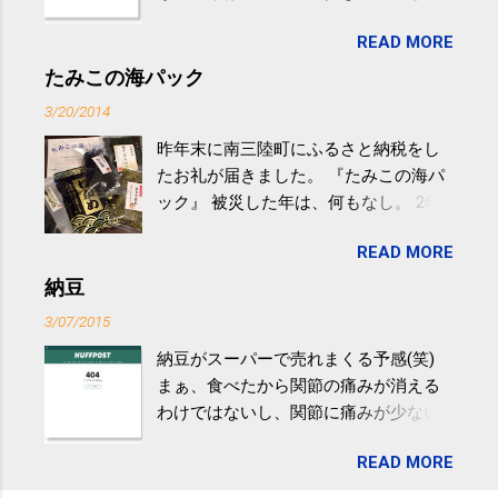
生活の中にある運動を利用すれば続け
READ MORE
やすい。 スポーツウェア・シューズで
するものだけが運動ではない。 食べ
たみこの海パック
過ぎなどによる脂肪肝は、早歩き程度
3/20/2014
の少し強めの運動を毎日３０分以上続
昨年末に南三陸町にふるさと納税をし
けると改善する、との結果を筑波大の
たお礼が届きました。 『たみこの海パ
研究チームが発表した。改善が期待で
ック』 被災した年は、何もなし。 2年
きるのは、過度の飲酒が原因ではない
目は『ピンバッジと手ぬぐい』、3年目
非アルコール性脂肪性肝疾患。体重は
READ MORE
が『たみこの海パック』。 ボランティ
減らなくても効果があるという。 正田
アや募金が苦手で、、、被災地の少し
納豆
教授は「汗ばむ程度の運動を毎日３０
でも復興の支援ができるものと探して
分続けることが有用」としている。 脂
3/07/2015
ふるさと納税を始めて、お礼のことは
肪肝、毎日３０分の早歩きで改善 筑
納豆がスーパーで売れまくる予感(笑)
全く考えていなかったので、貰えると
波大「減量しなくても効果」 - ニュー
まぁ、食べたから関節の痛みが消える
少しづつ復興してる感が伝わってきて
ス - アピタル（医療・健康）
わけではないし、関節に痛みが少ない
嬉しいです。 あと、ふるさと納税が節
という人がいるということなんだけ
税になるということもあって始めたの
READ MORE
ど。。 「関節の老化」は、「コンドロ
ですが、節税になるほど稼げていない
イチン」という成分の不足によって起
のでこちらの目的は......。 総務省｜自治