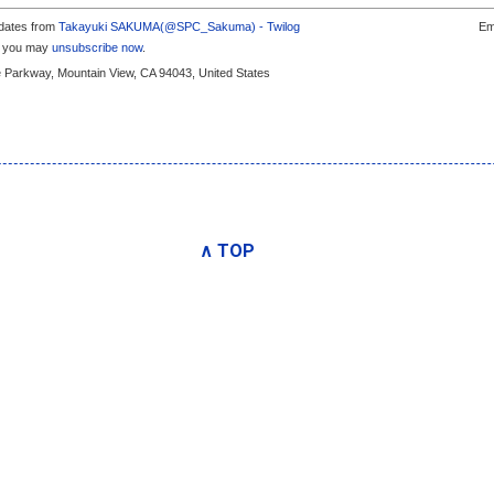
pdates from
Takayuki SAKUMA(@SPC_Sakuma) - Twilog
Em
s, you may
unsubscribe now
.
e Parkway, Mountain View, CA 94043, United States
∧ TOP