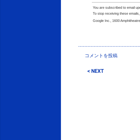
You are subscribed to email u
To stop receiving these email
Google Inc., 1600 Amphitheatr
投稿者:
SPC_Sakuma
コメントを投稿
コ
メ
< NEXT
ン
ト