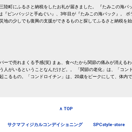
三陸町にふるさと納税をしたお礼が届きました。 『たみこの海パッ
目は『ピンバッジと手ぬぐい』、3年目が『たみこの海パック』。 
災地の少しでも復興の支援ができるものと探してふるさと納税を始
たので、貰えると少しづつ復興してる感が伝わってきて嬉しいです
いうこともあって始めたのですが、節税になるほど稼げていないのでこちら
務局｜ふるさと納税など個人住民税の寄附金税制 » ふるさと納税
パーで売れまくる予感(笑) まぁ、食べたから関節の痛みが消える
う人がいるということなんだけど。。 「関節の老化」は、「コン
起こるもの。「コンドロイチン」は、20歳をピークにして、体内
0代では20代の半分、60代ではそのさらに半分にまで減ってしまい
、食生活で「コンドロイチン」を補うことが大切。そして「コンド
としたネバネバ&ヌルヌルした食材に多く含まれているとのこと。
痛みが少ないという調査結果も明らかになりました。 関節の痛み
∧ TOP
日1パックでコンドロイチン補給 | セルフドクターニュース 賞味
しをかき混ぜる前に入れていたからこれからはあとに入れよう。 
サクマフィジカルコンデイショニング
SPCstyle-store
かた」は、 ・賞味期限ギリギリで食べる。 ・白い泡が全体に行き