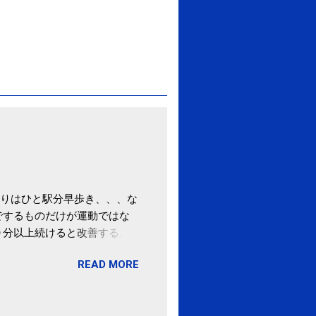
りはひと駅分早歩き、、、な
でするものだけが運動ではな
０分以上続けると改善する、
酒が原因ではない非アルコー
READ MORE
ばむ程度の運動を毎日３０分
「減量しなくても効果」 -