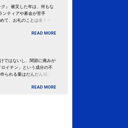
ク』 被災した年は、何もな
ボランティアや募金が苦手
めて、お礼のことは全く考え
。 あと、ふるさと納税が節
READ MORE
の目的は......。 総務
ポータルサイト「ふるさとチョ
わけではないし、関節に痛みが
ドロイチン」という成分の不
で作られる量はだんだん減少し
ます。 関節痛を引き起こさな
READ MORE
ロイチン」という成分は、納
納豆を定期的に食べている人
・体のゆがみ予防には「納
期限は気にしたことがなかった。
伊藤先生による、「納豆の美
渡る程度かき混ぜる。 ・タレ