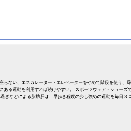
座らない、エスカレーター・エレベーターをやめて階段を使う、帰
にある運動を利用すれば続けやすい。 スポーツウェア・シューズ
過ぎなどによる脂肪肝は、早歩き程度の少し強めの運動を毎日３
筑波大の研究チームが発表した。改善が期待できるのは、過度の飲
肝疾患。体重は減らなくても効果があるという。 正田教授は「汗
が有用」としている。 脂肪肝、毎日３０分の早歩きで改善 筑波大
- アピタル（医療・健康）