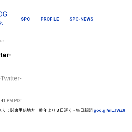
スキップしてメイン コンテンツに移動
OG
SPC
PROFILE
SPC-NEWS
化
er-
ter-
Twitter-
1:41 PM PDT
入り：関東甲信地方 昨年より３日遅く - 毎日新聞
goo.gl/mLJWZ6