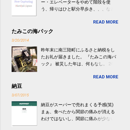
ー・エレベーターをやめて階段を使
う、帰りはひと駅分早歩き、、、など
生活の中にある運動を利用すれば続け
READ MORE
やすい。 スポーツウェア・シューズで
するものだけが運動ではない。 食べ
たみこの海パック
過ぎなどによる脂肪肝は、早歩き程度
3/20/2014
の少し強めの運動を毎日３０分以上続
昨年末に南三陸町にふるさと納税をし
けると改善する、との結果を筑波大の
たお礼が届きました。 『たみこの海パ
研究チームが発表した。改善が期待で
ック』 被災した年は、何もなし。 2年
きるのは、過度の飲酒が原因ではない
目は『ピンバッジと手ぬぐい』、3年目
非アルコール性脂肪性肝疾患。体重は
READ MORE
が『たみこの海パック』。 ボランティ
減らなくても効果があるという。 正田
アや募金が苦手で、、、被災地の少し
納豆
教授は「汗ばむ程度の運動を毎日３０
でも復興の支援ができるものと探して
分続けることが有用」としている。 脂
3/07/2015
ふるさと納税を始めて、お礼のことは
肪肝、毎日３０分の早歩きで改善 筑
納豆がスーパーで売れまくる予感(笑)
全く考えていなかったので、貰えると
波大「減量しなくても効果」 - ニュー
まぁ、食べたから関節の痛みが消える
少しづつ復興してる感が伝わってきて
ス - アピタル（医療・健康）
わけではないし、関節に痛みが少ない
嬉しいです。 あと、ふるさと納税が節
という人がいるということなんだけ
税になるということもあって始めたの