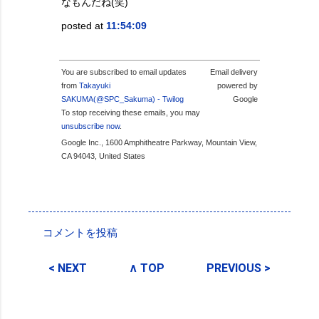
なもんだね(笑)
posted at
11:54:09
You are subscribed to email updates
Email delivery
from
Takayuki
powered by
SAKUMA(@SPC_Sakuma) - Twilog
Google
To stop receiving these emails, you may
unsubscribe now
.
Google Inc., 1600 Amphitheatre Parkway, Mountain View,
CA 94043, United States
投稿者:
SPC_Sakuma
コメントを投稿
コ
メ
< NEXT
∧ TOP
PREVIOUS >
ン
ト