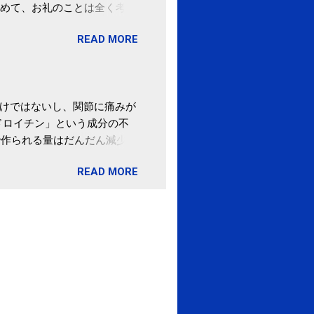
めて、お礼のことは全く考え
。 あと、ふるさと納税が節
READ MORE
の目的は......。 総務
ポータルサイト「ふるさとチョ
わけではないし、関節に痛みが
ドロイチン」という成分の不
で作られる量はだんだん減少し
ます。 関節痛を引き起こさな
READ MORE
ロイチン」という成分は、納
納豆を定期的に食べている人
・体のゆがみ予防には「納
期限は気にしたことがなかった。
伊藤先生による、「納豆の美
渡る程度かき混ぜる。 ・タレ
ですが、おいしく食べられる
ほうが、納豆のふわふわ感がよ
1パックでコンドロイチン補