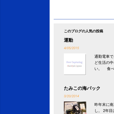
このブログの人気の投稿
運動
4/05/2015
通勤電車で
ど生活の中
い。 食べ
との結果を
ル性脂肪性
続けること
たみこの海パック
ニュース 
3/20/2014
昨年末に南
し。 2年