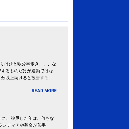
りはひと駅分早歩き、、、な
でするものだけが運動ではな
０分以上続けると改善する、
酒が原因ではない非アルコー
READ MORE
ばむ程度の運動を毎日３０分
「減量しなくても効果」 -
ク』 被災した年は、何もな
ボランティアや募金が苦手