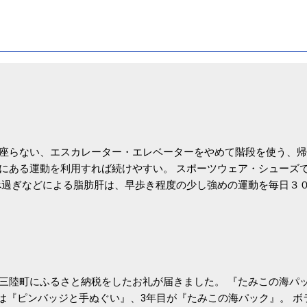
座らない、エスカレーター・エレベーターをやめて階段を使う、帰
にある運動を利用すれば続けやすい。 スポーツウェア・シューズ
過ぎなどによる脂肪肝は、早歩き程度の少し強めの運動を毎日３
筑波大の研究チームが発表した。改善が期待できるのは、過度の飲
肝疾患。体重は減らなくても効果があるという。 正田教授は「汗
が有用」としている。 脂肪肝、毎日３０分の早歩きで改善 筑波大
- アピタル（医療・健康）
三陸町にふるさと納税をしたお礼が届きました。 『たみこの海パッ
目は『ピンバッジと手ぬぐい』、3年目が『たみこの海パック』。 