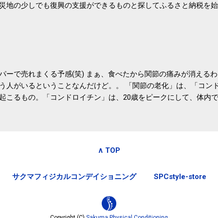
災地の少しでも復興の支援ができるものと探してふるさと納税を始
たので、貰えると少しづつ復興してる感が伝わってきて嬉しいです
いうこともあって始めたのですが、節税になるほど稼げていないのでこちら
務局｜ふるさと納税など個人住民税の寄附金税制 » ふるさと納税
パーで売れまくる予感(笑) まぁ、食べたから関節の痛みが消える
う人がいるということなんだけど。。 「関節の老化」は、「コン
起こるもの。「コンドロイチン」は、20歳をピークにして、体内
0代では20代の半分、60代ではそのさらに半分にまで減ってしまい
、食生活で「コンドロイチン」を補うことが大切。そして「コンド
としたネバネバ&ヌルヌルした食材に多く含まれているとのこと。
痛みが少ないという調査結果も明らかになりました。 関節の痛み
∧ TOP
日1パックでコンドロイチン補給 | セルフドクターニュース 賞味
しをかき混ぜる前に入れていたからこれからはあとに入れよう。 
サクマフィジカルコンデイショニング
SPCstyle-store
かた」は、 ・賞味期限ギリギリで食べる。 ・白い泡が全体に行き
き混ぜた後に入れる。 ちなみに、かき混ぜる回数としては、好み
回～40回程度。 またタレ・薬味は納豆をかき混ぜたあとに入れた
立つそうです。 関節の痛み・体のゆがみ予防には「納豆」！ 1日
Copyright (C)
Sakuma Physical Conditioning