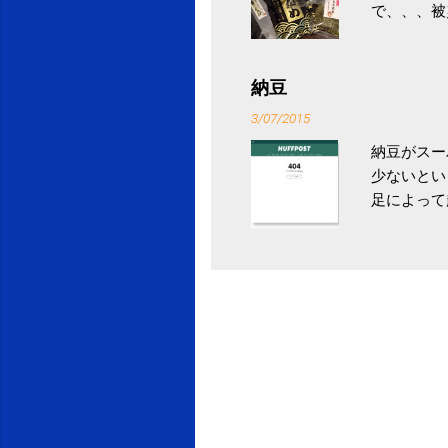
で、、、被
ていなかっ
税になると
省｜自治税
納豆
イス」 »
3/07/2015
納豆がスー
少ないとい
足によって
ていき、4
いためには
豆をはじめ
は、関節に
豆」！ 1
タレやから
味しい食べ
や薬味はか
目安が30
り一層引き