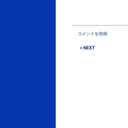
投稿者:
SPC_Sakuma
コメントを投稿
コ
メ
< NEXT
ン
ト