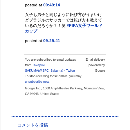
posted at
00:49:14
女子も男子と同じように転び方がうまいけ
どブラジルのサッカーでは転び方も教えて
いるのだろうか？！笑
#FIFA女子ワールド
カップ
posted at
09:25:41
You are subscribed to email updates
Email delivery
from
Takayuki
powered by
SAKUMA(@SPC_Sakuma) - Twilog
Google
To stop receiving these emails, you may
unsubscribe now
.
Google Inc., 1600 Amphitheatre Parkway, Mountain View,
CA 94043, United States
投稿者:
SPC_Sakuma
コメントを投稿