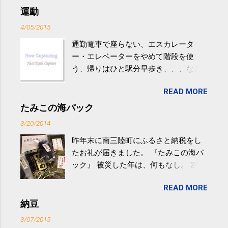
運動
4/05/2015
通勤電車で座らない、エスカレータ
ー・エレベーターをやめて階段を使
う、帰りはひと駅分早歩き、、、など
生活の中にある運動を利用すれば続け
READ MORE
やすい。 スポーツウェア・シューズで
するものだけが運動ではない。 食べ
たみこの海パック
過ぎなどによる脂肪肝は、早歩き程度
3/20/2014
の少し強めの運動を毎日３０分以上続
昨年末に南三陸町にふるさと納税をし
けると改善する、との結果を筑波大の
たお礼が届きました。 『たみこの海パ
研究チームが発表した。改善が期待で
ック』 被災した年は、何もなし。 2年
きるのは、過度の飲酒が原因ではない
目は『ピンバッジと手ぬぐい』、3年目
非アルコール性脂肪性肝疾患。体重は
READ MORE
が『たみこの海パック』。 ボランティ
減らなくても効果があるという。 正田
アや募金が苦手で、、、被災地の少し
納豆
教授は「汗ばむ程度の運動を毎日３０
でも復興の支援ができるものと探して
分続けることが有用」としている。 脂
3/07/2015
ふるさと納税を始めて、お礼のことは
肪肝、毎日３０分の早歩きで改善 筑