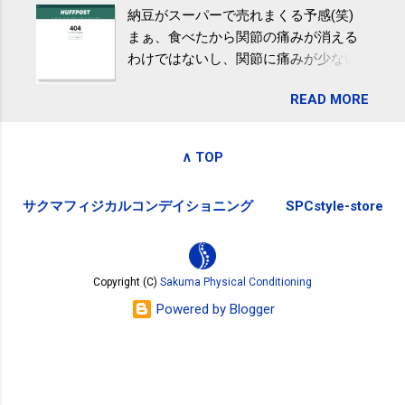
納豆がスーパーで売れまくる予感(笑)
全く考えていなかったので、貰えると
波大「減量しなくても効果」 - ニュー
まぁ、食べたから関節の痛みが消える
少しづつ復興してる感が伝わってきて
ス - アピタル（医療・健康）
わけではないし、関節に痛みが少ない
嬉しいです。 あと、ふるさと納税が節
という人がいるということなんだけ
税になるということもあって始めたの
READ MORE
ど。。 「関節の老化」は、「コンドロ
ですが、節税になるほど稼げていない
イチン」という成分の不足によって起
のでこちらの目的は......。 総務省｜自治
こるもの。「コンドロイチン」は、20
税務局｜ふるさと納税など個人住民税
∧ TOP
歳をピークにして、体内で作られる量
の寄附金税制 » ふるさと納税ポータル
はだんだん減少していき、40代では20
サイト「ふるさとチョイス」 »
サクマフィジカルコンデイショニング
SPCstyle-store
代の半分、60代ではそのさらに半分に
まで減ってしまいます。 関節痛を引き
起こさないためには、食生活で「コン
ドロイチン」を補うことが大切。そし
Copyright (C)
Sakuma Physical Conditioning
て「コンドロイチン」という成分は、
Powered by Blogger
納豆をはじめとしたネバネバ&ヌルヌル
した食材に多く含まれているとのこ
と。納豆を定期的に食べている人は、
関節に痛みが少ないという調査結果も