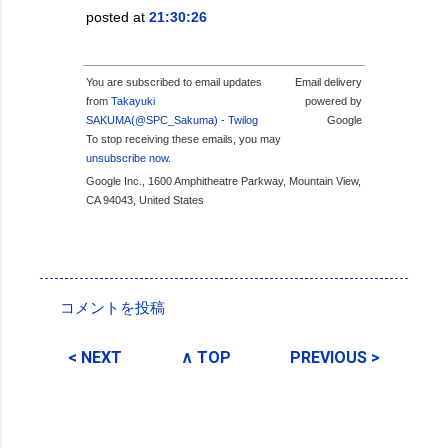
posted at
21:30:26
You are subscribed to email updates
Email delivery
from
Takayuki
powered by
SAKUMA(@SPC_Sakuma) - Twilog
Google
To stop receiving these emails, you may
unsubscribe now
.
Google Inc., 1600 Amphitheatre Parkway, Mountain View,
CA 94043, United States
投稿者:
SPC_Sakuma
コメントを投稿
コ
メ
< NEXT
∧ TOP
PREVIOUS >
ン
ト