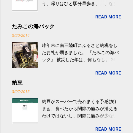
う、帰りはひと駅分早歩き、、、など
生活の中にある運動を利用すれば続け
READ MORE
やすい。 スポーツウェア・シューズで
するものだけが運動ではない。 食べ
たみこの海パック
過ぎなどによる脂肪肝は、早歩き程度
3/20/2014
の少し強めの運動を毎日３０分以上続
昨年末に南三陸町にふるさと納税をし
けると改善する、との結果を筑波大の
たお礼が届きました。 『たみこの海パ
研究チームが発表した。改善が期待で
ック』 被災した年は、何もなし。 2年
きるのは、過度の飲酒が原因ではない
目は『ピンバッジと手ぬぐい』、3年目
非アルコール性脂肪性肝疾患。体重は
READ MORE
が『たみこの海パック』。 ボランティ
減らなくても効果があるという。 正田
アや募金が苦手で、、、被災地の少し
納豆
教授は「汗ばむ程度の運動を毎日３０
でも復興の支援ができるものと探して
分続けることが有用」としている。 脂
3/07/2015
ふるさと納税を始めて、お礼のことは
肪肝、毎日３０分の早歩きで改善 筑
納豆がスーパーで売れまくる予感(笑)
全く考えていなかったので、貰えると
波大「減量しなくても効果」 - ニュー
まぁ、食べたから関節の痛みが消える
少しづつ復興してる感が伝わってきて
ス - アピタル（医療・健康）
わけではないし、関節に痛みが少ない
嬉しいです。 あと、ふるさと納税が節
という人がいるということなんだけ
税になるということもあって始めたの
READ MORE
ど。。 「関節の老化」は、「コンドロ
ですが、節税になるほど稼げていない