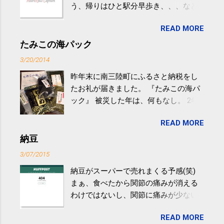
う、帰りはひと駅分早歩き、、、など
生活の中にある運動を利用すれば続け
READ MORE
やすい。 スポーツウェア・シューズで
するものだけが運動ではない。 食べ
たみこの海パック
過ぎなどによる脂肪肝は、早歩き程度
3/20/2014
の少し強めの運動を毎日３０分以上続
昨年末に南三陸町にふるさと納税をし
けると改善する、との結果を筑波大の
たお礼が届きました。 『たみこの海パ
研究チームが発表した。改善が期待で
ック』 被災した年は、何もなし。 2年
きるのは、過度の飲酒が原因ではない
目は『ピンバッジと手ぬぐい』、3年目
非アルコール性脂肪性肝疾患。体重は
READ MORE
が『たみこの海パック』。 ボランティ
減らなくても効果があるという。 正田
アや募金が苦手で、、、被災地の少し
納豆
教授は「汗ばむ程度の運動を毎日３０
でも復興の支援ができるものと探して
分続けることが有用」としている。 脂
3/07/2015
ふるさと納税を始めて、お礼のことは
肪肝、毎日３０分の早歩きで改善 筑
納豆がスーパーで売れまくる予感(笑)
全く考えていなかったので、貰えると
波大「減量しなくても効果」 - ニュー
まぁ、食べたから関節の痛みが消える
少しづつ復興してる感が伝わってきて
ス - アピタル（医療・健康）
わけではないし、関節に痛みが少ない
嬉しいです。 あと、ふるさと納税が節
という人がいるということなんだけ
税になるということもあって始めたの
READ MORE
ど。。 「関節の老化」は、「コンドロ
ですが、節税になるほど稼げていない