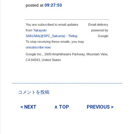
posted at
09:27:53
You are subscribed to email updates
Email delivery
from
Takayuki
powered by
SAKUMA(@SPC_Sakuma) - Twilog
Google
To stop receiving these emails, you may
unsubscribe now
.
Google Inc., 1600 Amphitheatre Parkway, Mountain View,
CA 94043, United States
投稿者:
SPC_Sakuma
コメントを投稿
コ
メ
< NEXT
∧ TOP
PREVIOUS >
ン
ト