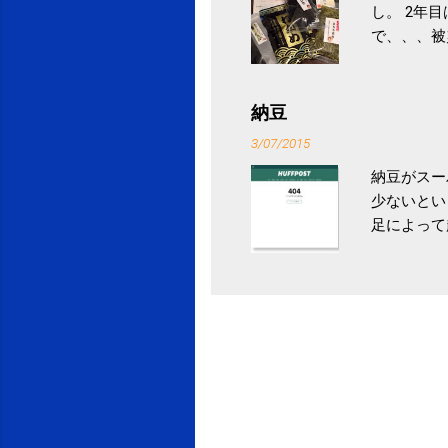
し。 2年
で、、、被
ていなかっ
税になると
省｜自治税
納豆
イス」 »
3/07/2015
納豆がスー
少ないとい
足によって
ていき、4
いためには
豆をはじめ
は、関節に
豆」！ 1
タレやから
味しい食べ
や薬味はか
目安が30