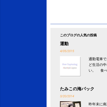
このブログの人気の投稿
運動
4/05/2015
通勤電車で
ど生活の中
い。 食べ
との結果を
ル性脂肪性
続けること
たみこの海パック
ニュース 
3/20/2014
昨年末に南