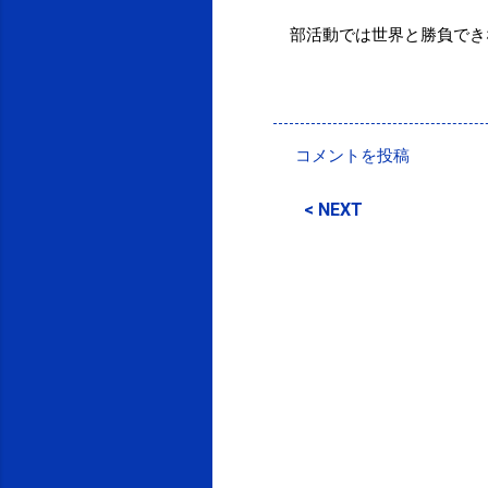
部活動では世界と勝負でき
投稿者:
SPC_Sakuma
コメントを投稿
コ
メ
< NEXT
ン
ト