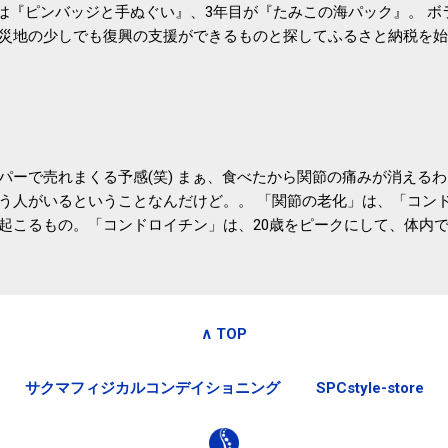
目は『ピンバッジと手ぬぐい』、3年目が『たみこの海パック』。 
災地の少しでも復興の支援ができるものと探してふるさと納税を始
たので、貰えると少しづつ復興してる感が伝わってきて嬉しいです
いうこともあって始めたのですが、節税になるほど稼げていないのでこちら
務局｜ふるさと納税など個人住民税の寄附金税制 » ふるさと納税
パーで売れまくる予感(笑) まぁ、食べたから関節の痛みが消える
う人がいるということなんだけど。。 「関節の老化」は、「コン
起こるもの。「コンドロイチン」は、20歳をピークにして、体内
0代では20代の半分、60代ではそのさらに半分にまで減ってしまい
、食生活で「コンドロイチン」を補うことが大切。そして「コンド
としたネバネバ&ヌルヌルした食材に多く含まれているとのこと。
痛みが少ないという調査結果も明らかになりました。 関節の痛み
∧ TOP
日1パックでコンドロイチン補給 | セルフドクターニュース 賞味
しをかき混ぜる前に入れていたからこれからはあとに入れよう。 
サクマフィジカルコンデイショニング
SPCstyle-store
かた」は、 ・賞味期限ギリギリで食べる。 ・白い泡が全体に行き
き混ぜた後に入れる。 ちなみに、かき混ぜる回数としては、好み
回～40回程度。 またタレ・薬味は納豆をかき混ぜたあとに入れた