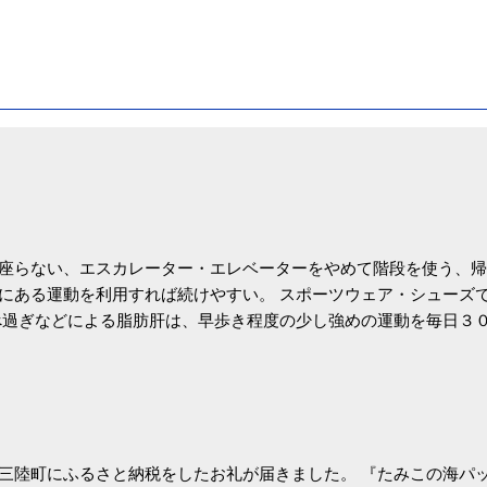
座らない、エスカレーター・エレベーターをやめて階段を使う、帰
にある運動を利用すれば続けやすい。 スポーツウェア・シューズ
過ぎなどによる脂肪肝は、早歩き程度の少し強めの運動を毎日３
筑波大の研究チームが発表した。改善が期待できるのは、過度の飲
肝疾患。体重は減らなくても効果があるという。 正田教授は「汗
が有用」としている。 脂肪肝、毎日３０分の早歩きで改善 筑波大
- アピタル（医療・健康）
三陸町にふるさと納税をしたお礼が届きました。 『たみこの海パッ