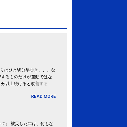
りはひと駅分早歩き、、、な
でするものだけが運動ではな
０分以上続けると改善する、
酒が原因ではない非アルコー
READ MORE
ばむ程度の運動を毎日３０分
「減量しなくても効果」 -
ク』 被災した年は、何もな