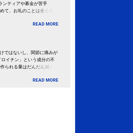
ボランティアや募金が苦手
めて、お礼のことは全く考え
。 あと、ふるさと納税が節
READ MORE
の目的は......。 総務
ポータルサイト「ふるさとチョ
わけではないし、関節に痛みが
ドロイチン」という成分の不
で作られる量はだんだん減少し
ます。 関節痛を引き起こさな
READ MORE
ロイチン」という成分は、納
納豆を定期的に食べている人
・体のゆがみ予防には「納
期限は気にしたことがなかった。
伊藤先生による、「納豆の美
渡る程度かき混ぜる。 ・タレ
ですが、おいしく食べられる
ほうが、納豆のふわふわ感がよ