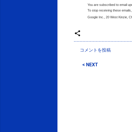
You are subscribed to email u
To stop receiving these email
Google Inc., 20 West Kinzie, 
投稿者:
SPC_Sakuma
コメントを投稿
コ
メ
< NEXT
ン
ト