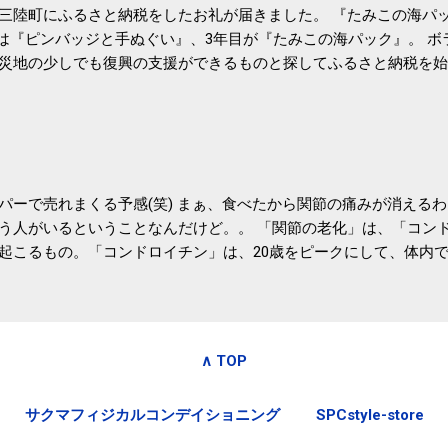
三陸町にふるさと納税をしたお礼が届きました。 『たみこの海パッ
目は『ピンバッジと手ぬぐい』、3年目が『たみこの海パック』。 
災地の少しでも復興の支援ができるものと探してふるさと納税を始
たので、貰えると少しづつ復興してる感が伝わってきて嬉しいです
いうこともあって始めたのですが、節税になるほど稼げていないのでこちら
務局｜ふるさと納税など個人住民税の寄附金税制 » ふるさと納税
パーで売れまくる予感(笑) まぁ、食べたから関節の痛みが消える
う人がいるということなんだけど。。 「関節の老化」は、「コン
起こるもの。「コンドロイチン」は、20歳をピークにして、体内
0代では20代の半分、60代ではそのさらに半分にまで減ってしまい
、食生活で「コンドロイチン」を補うことが大切。そして「コンド
としたネバネバ&ヌルヌルした食材に多く含まれているとのこと。
痛みが少ないという調査結果も明らかになりました。 関節の痛み
∧ TOP
日1パックでコンドロイチン補給 | セルフドクターニュース 賞味
しをかき混ぜる前に入れていたからこれからはあとに入れよう。 
サクマフィジカルコンデイショニング
SPCstyle-store
かた」は、 ・賞味期限ギリギリで食べる。 ・白い泡が全体に行き
き混ぜた後に入れる。 ちなみに、かき混ぜる回数としては、好み