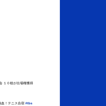
選会 １０校が出場権獲得
熱血！テニス合宿
#tbs