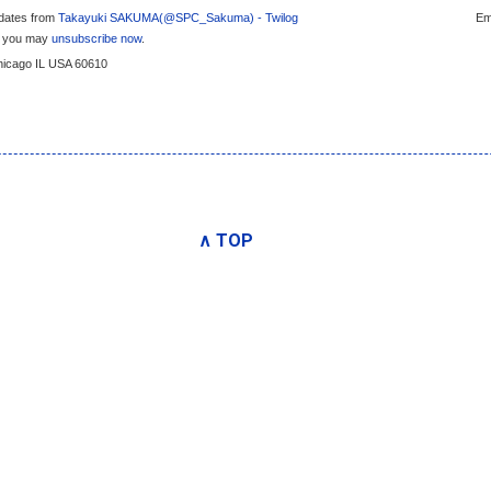
pdates from
Takayuki SAKUMA(@SPC_Sakuma) - Twilog
Em
s, you may
unsubscribe now
.
Chicago IL USA 60610
∧ TOP