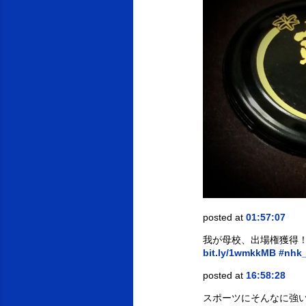
posted at
01:57:07
我が母校、出場権獲得！
bit.ly/1wmkkMB
#nhk
posted at
16:58:28
スポーツにそんなに強