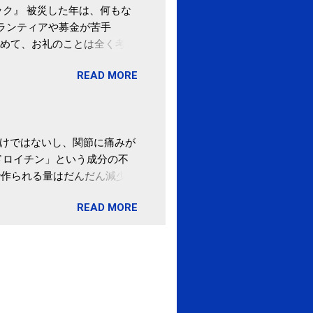
ク』 被災した年は、何もな
ボランティアや募金が苦手
めて、お礼のことは全く考え
。 あと、ふるさと納税が節
READ MORE
の目的は......。 総務
ポータルサイト「ふるさとチョ
わけではないし、関節に痛みが
ドロイチン」という成分の不
で作られる量はだんだん減少し
ます。 関節痛を引き起こさな
READ MORE
ロイチン」という成分は、納
納豆を定期的に食べている人
・体のゆがみ予防には「納
期限は気にしたことがなかった。
伊藤先生による、「納豆の美
渡る程度かき混ぜる。 ・タレ
ですが、おいしく食べられる