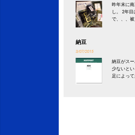
昨年末に南
し。 2年
で、、、被
ていなかっ
税になると
省｜自治税
納豆
イス」 »
3/07/2015
納豆がスー
少ないとい
足によって
ていき、4
いためには
豆をはじめ
は、関節に
豆」！ 1
タレやから
味しい食べ
や薬味はか