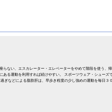
座らない、エスカレーター・エレベーターをやめて階段を使う、帰
にある運動を利用すれば続けやすい。 スポーツウェア・シューズ
過ぎなどによる脂肪肝は、早歩き程度の少し強めの運動を毎日３
筑波大の研究チームが発表した。改善が期待できるのは、過度の飲
肝疾患。体重は減らなくても効果があるという。 正田教授は「汗
が有用」としている。 脂肪肝、毎日３０分の早歩きで改善 筑波大
- アピタル（医療・健康）