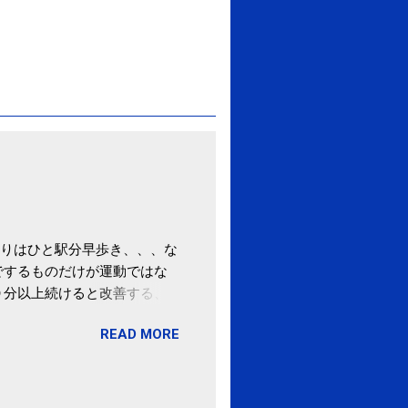
りはひと駅分早歩き、、、な
でするものだけが運動ではな
０分以上続けると改善する、
酒が原因ではない非アルコー
READ MORE
ばむ程度の運動を毎日３０分
「減量しなくても効果」 -