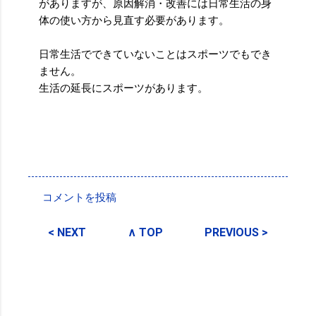
がありますが、原因解消・改善には日常生活の身
体の使い方から見直す必要があります。
日常生活でできていないことはスポーツでもでき
ません。
生活の延長にスポーツがあります。
投稿者:
SPC_Sakuma
コメントを投稿
コ
メ
< NEXT
∧ TOP
PREVIOUS >
ン
ト