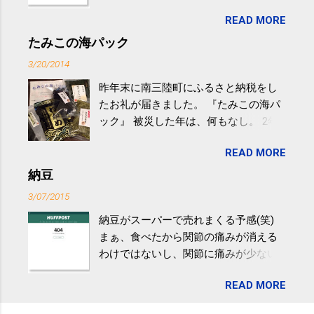
生活の中にある運動を利用すれば続け
READ MORE
やすい。 スポーツウェア・シューズで
するものだけが運動ではない。 食べ
たみこの海パック
過ぎなどによる脂肪肝は、早歩き程度
3/20/2014
の少し強めの運動を毎日３０分以上続
昨年末に南三陸町にふるさと納税をし
けると改善する、との結果を筑波大の
たお礼が届きました。 『たみこの海パ
研究チームが発表した。改善が期待で
ック』 被災した年は、何もなし。 2年
きるのは、過度の飲酒が原因ではない
目は『ピンバッジと手ぬぐい』、3年目
非アルコール性脂肪性肝疾患。体重は
READ MORE
が『たみこの海パック』。 ボランティ
減らなくても効果があるという。 正田
アや募金が苦手で、、、被災地の少し
納豆
教授は「汗ばむ程度の運動を毎日３０
でも復興の支援ができるものと探して
分続けることが有用」としている。 脂
3/07/2015
ふるさと納税を始めて、お礼のことは
肪肝、毎日３０分の早歩きで改善 筑
納豆がスーパーで売れまくる予感(笑)
全く考えていなかったので、貰えると
波大「減量しなくても効果」 - ニュー
まぁ、食べたから関節の痛みが消える
少しづつ復興してる感が伝わってきて
ス - アピタル（医療・健康）
わけではないし、関節に痛みが少ない
嬉しいです。 あと、ふるさと納税が節
という人がいるということなんだけ
税になるということもあって始めたの
READ MORE
ど。。 「関節の老化」は、「コンドロ
ですが、節税になるほど稼げていない
イチン」という成分の不足によって起
のでこちらの目的は......。 総務省｜自治