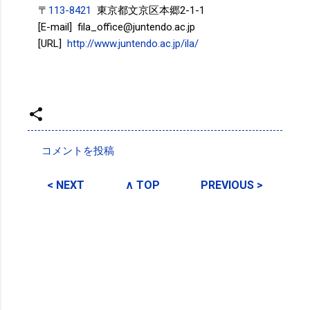
〒
113-8421
東京都文京区本郷2-1-1
[E-mail] fila_office@juntendo.ac.jp
[URL]
http://www.juntendo.ac.jp/ila/
投稿者:
SPC_Sakuma
コメントを投稿
コ
メ
< NEXT
∧ TOP
PREVIOUS >
ン
ト