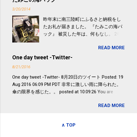
過ぎなどによる脂肪肝は、早歩き程度
3/20/2014
の少し強めの運動を毎日３０分以上続
昨年末に南三陸町にふるさと納税をし
けると改善する、との結果を筑波大の
たお礼が届きました。 『たみこの海パ
研究チームが発表した。改善が期待で
ック』 被災した年は、何もなし。 2年
きるのは、過度の飲酒が原因ではない
目は『ピンバッジと手ぬぐい』、3年目
非アルコール性脂肪性肝疾患。体重は
READ MORE
が『たみこの海パック』。 ボランティ
減らなくても効果があるという。 正田
アや募金が苦手で、、、被災地の少し
One day tweet -Twitter-
教授は「汗ばむ程度の運動を毎日３０
でも復興の支援ができるものと探して
分続けることが有用」としている。 脂
8/21/2016
ふるさと納税を始めて、お礼のことは
肪肝、毎日３０分の早歩きで改善 筑
One day tweet -Twitter- 8月20日のツイート Posted: 19
全く考えていなかったので、貰えると
波大「減量しなくても効果」 - ニュー
Aug 2016 06:09 PM PDT 非常に激しい雨に降られた。
少しづつ復興してる感が伝わってきて
ス - アピタル（医療・健康）
傘の限界を感じた。。 posted at 10:09:26 You are
嬉しいです。 あと、ふるさと納税が節
subscribed to email updates from Takayuki
税になるということもあって始めたの
READ MORE
SAKUMA(@SPC_Sakuma) - Twilog . To stop receiving
ですが、節税になるほど稼げていない
these emails, you may unsubscribe now . Email delivery
のでこちらの目的は......。 総務省｜自治
powered by Google Google Inc., 1600 Amphitheatre
税務局｜ふるさと納税など個人住民税
∧ TOP
Parkway, Mountain View, CA 94043, United States
の寄附金税制 » ふるさと納税ポータル
サイト「ふるさとチョイス」 »