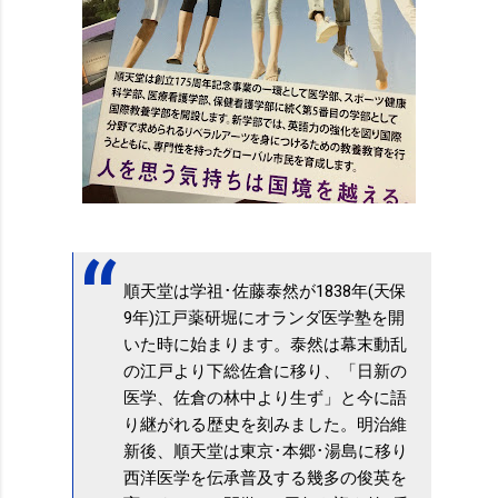
順天堂は学祖･佐藤泰然が1838年(天保
9年)江戸薬研堀にオランダ医学塾を開
いた時に始まります。泰然は幕末動乱
の江戸より下総佐倉に移り、「日新の
医学、佐倉の林中より生ず」と今に語
り継がれる歴史を刻みました。明治維
新後、順天堂は東京･本郷･湯島に移り
西洋医学を伝承普及する幾多の俊英を