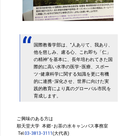
国際教養学部は、"人ありて、我あり、
他を慈しみ、慮る心、これ即ち「仁」
の精神"を基本に、長年培われてきた国
際的に高い水準の医学･医療、スポー
ツ･健康科学に関する知識を更に有機
的に連携･深化させ、世界に向けた実
践的教育により真のグローバル市民を
育成します。
ご興味のある方は
順天堂大学 本郷･お茶の水キャンパス事務室
Tel.
03-3813-3111
(大代表)