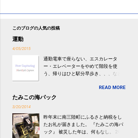
このブログの人気の投稿
運動
4/05/2015
通勤電車で座らない、エスカレータ
ー・エレベーターをやめて階段を使
う、帰りはひと駅分早歩き、、、など
生活の中にある運動を利用すれば続け
READ MORE
やすい。 スポーツウェア・シューズで
するものだけが運動ではない。 食べ
たみこの海パック
過ぎなどによる脂肪肝は、早歩き程度
3/20/2014
の少し強めの運動を毎日３０分以上続
昨年末に南三陸町にふるさと納税をし
けると改善する、との結果を筑波大の
たお礼が届きました。 『たみこの海パ
研究チームが発表した。改善が期待で
ック』 被災した年は、何もなし。 2年
きるのは、過度の飲酒が原因ではない