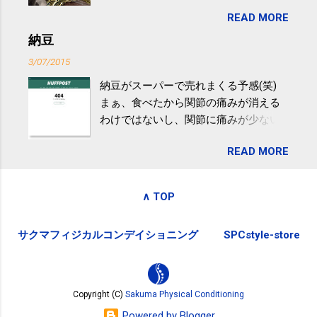
目は『ピンバッジと手ぬぐい』、3年目
非アルコール性脂肪性肝疾患。体重は
READ MORE
が『たみこの海パック』。 ボランティ
減らなくても効果があるという。 正田
アや募金が苦手で、、、被災地の少し
納豆
教授は「汗ばむ程度の運動を毎日３０
でも復興の支援ができるものと探して
分続けることが有用」としている。 脂
3/07/2015
ふるさと納税を始めて、お礼のことは
肪肝、毎日３０分の早歩きで改善 筑
納豆がスーパーで売れまくる予感(笑)
全く考えていなかったので、貰えると
波大「減量しなくても効果」 - ニュー
まぁ、食べたから関節の痛みが消える
少しづつ復興してる感が伝わってきて
ス - アピタル（医療・健康）
わけではないし、関節に痛みが少ない
嬉しいです。 あと、ふるさと納税が節
という人がいるということなんだけ
税になるということもあって始めたの
READ MORE
ど。。 「関節の老化」は、「コンドロ
ですが、節税になるほど稼げていない
イチン」という成分の不足によって起
のでこちらの目的は......。 総務省｜自治
こるもの。「コンドロイチン」は、20
税務局｜ふるさと納税など個人住民税
∧ TOP
歳をピークにして、体内で作られる量
の寄附金税制 » ふるさと納税ポータル
はだんだん減少していき、40代では20
サイト「ふるさとチョイス」 »
サクマフィジカルコンデイショニング
SPCstyle-store
代の半分、60代ではそのさらに半分に
まで減ってしまいます。 関節痛を引き
起こさないためには、食生活で「コン
ドロイチン」を補うことが大切。そし
Copyright (C)
Sakuma Physical Conditioning
て「コンドロイチン」という成分は、
Powered by Blogger