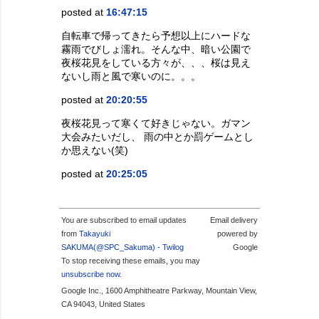
posted at
16:47:15
自転車で帰ってきたら予想以上にハードな
霧雨でびしょ濡れ。そんな中、暗い公園で
夜桜花見をしている方々が、、、桜は見え
ないし雨と風で寒いのに。。。
posted at
20:20:55
夜桜花見って寒くて好きじゃない。ガマン
大会みたいだし、 雨の中とか罰ゲームとし
か思えない(笑)
posted at
20:25:05
You are subscribed to email updates
Email delivery
from
Takayuki
powered by
SAKUMA(@SPC_Sakuma) - Twilog
Google
To stop receiving these emails, you may
unsubscribe now
.
Google Inc., 1600 Amphitheatre Parkway, Mountain View,
CA 94043, United States