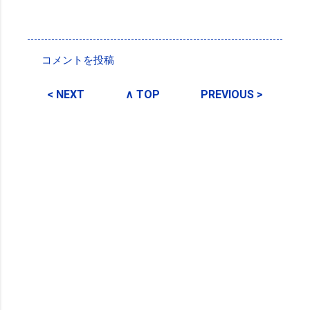
投稿者:
SPC_Sakuma
コメントを投稿
コ
メ
< NEXT
∧ TOP
PREVIOUS >
ン
ト