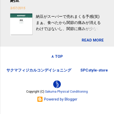
納豆
でも復興の支援ができるものと探して
分続けることが有用」としている。 脂
3/07/2015
ふるさと納税を始めて、お礼のことは
肪肝、毎日３０分の早歩きで改善 筑
納豆がスーパーで売れまくる予感(笑)
全く考えていなかったので、貰えると
波大「減量しなくても効果」 - ニュー
まぁ、食べたから関節の痛みが消える
少しづつ復興してる感が伝わってきて
ス - アピタル（医療・健康）
わけではないし、関節に痛みが少ない
嬉しいです。 あと、ふるさと納税が節
という人がいるということなんだけ
税になるということもあって始めたの
READ MORE
ど。。 「関節の老化」は、「コンドロ
ですが、節税になるほど稼げていない
イチン」という成分の不足によって起
のでこちらの目的は......。 総務省｜自治
こるもの。「コンドロイチン」は、20
税務局｜ふるさと納税など個人住民税
∧ TOP
歳をピークにして、体内で作られる量
の寄附金税制 » ふるさと納税ポータル
はだんだん減少していき、40代では20
サイト「ふるさとチョイス」 »
サクマフィジカルコンデイショニング
SPCstyle-store
代の半分、60代ではそのさらに半分に
まで減ってしまいます。 関節痛を引き
起こさないためには、食生活で「コン
ドロイチン」を補うことが大切。そし
Copyright (C)
Sakuma Physical Conditioning
て「コンドロイチン」という成分は、
Powered by Blogger
納豆をはじめとしたネバネバ&ヌルヌル
した食材に多く含まれているとのこ