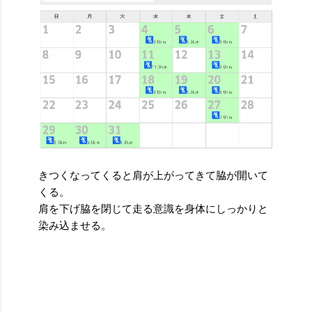
きつくなってくると肩が上がってきて脇が開いて
くる。
肩を下げ脇を閉じて走る意識を身体にしっかりと
染み込ませる。
投稿者:
SPC_Sakuma