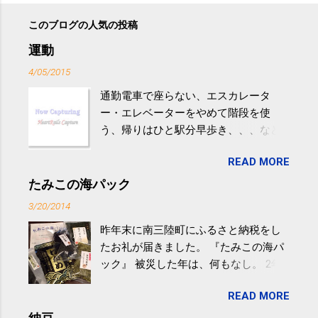
このブログの人気の投稿
運動
4/05/2015
通勤電車で座らない、エスカレータ
ー・エレベーターをやめて階段を使
う、帰りはひと駅分早歩き、、、など
生活の中にある運動を利用すれば続け
READ MORE
やすい。 スポーツウェア・シューズで
するものだけが運動ではない。 食べ
たみこの海パック
過ぎなどによる脂肪肝は、早歩き程度
3/20/2014
の少し強めの運動を毎日３０分以上続
昨年末に南三陸町にふるさと納税をし
けると改善する、との結果を筑波大の
たお礼が届きました。 『たみこの海パ
研究チームが発表した。改善が期待で
ック』 被災した年は、何もなし。 2年
きるのは、過度の飲酒が原因ではない
目は『ピンバッジと手ぬぐい』、3年目
非アルコール性脂肪性肝疾患。体重は
READ MORE
が『たみこの海パック』。 ボランティ
減らなくても効果があるという。 正田
アや募金が苦手で、、、被災地の少し
教授は「汗ばむ程度の運動を毎日３０