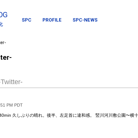
スキップしてメイン コンテンツに移動
OG
SPC
PROFILE
SPC-NEWS
化
er-
ter-
Twitter-
5:51 PM PDT
 40min 久しぶりの晴れ。後半、左足首に違和感。 竪川河川敷公園〜横