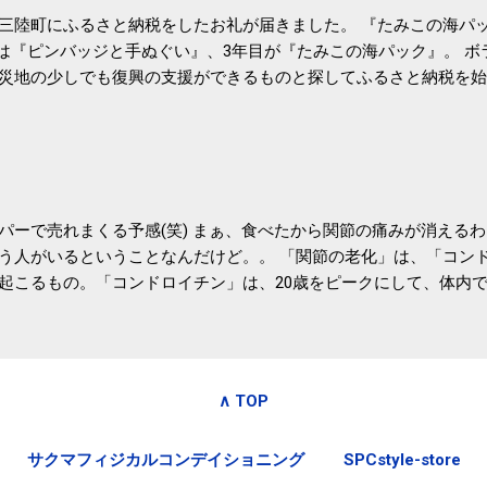
三陸町にふるさと納税をしたお礼が届きました。 『たみこの海パッ
目は『ピンバッジと手ぬぐい』、3年目が『たみこの海パック』。 
災地の少しでも復興の支援ができるものと探してふるさと納税を始
たので、貰えると少しづつ復興してる感が伝わってきて嬉しいです
いうこともあって始めたのですが、節税になるほど稼げていないのでこちら
務局｜ふるさと納税など個人住民税の寄附金税制 » ふるさと納税
パーで売れまくる予感(笑) まぁ、食べたから関節の痛みが消える
う人がいるということなんだけど。。 「関節の老化」は、「コン
起こるもの。「コンドロイチン」は、20歳をピークにして、体内
0代では20代の半分、60代ではそのさらに半分にまで減ってしまい
、食生活で「コンドロイチン」を補うことが大切。そして「コンド
としたネバネバ&ヌルヌルした食材に多く含まれているとのこと。
痛みが少ないという調査結果も明らかになりました。 関節の痛み
∧ TOP
日1パックでコンドロイチン補給 | セルフドクターニュース 賞味
しをかき混ぜる前に入れていたからこれからはあとに入れよう。 
サクマフィジカルコンデイショニング
SPCstyle-store
かた」は、 ・賞味期限ギリギリで食べる。 ・白い泡が全体に行き