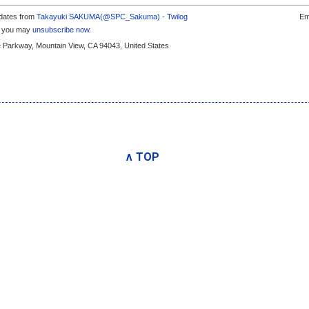
pdates from
Takayuki SAKUMA(@SPC_Sakuma) - Twilog
Em
s, you may
unsubscribe now
.
e Parkway, Mountain View, CA 94043, United States
∧ TOP