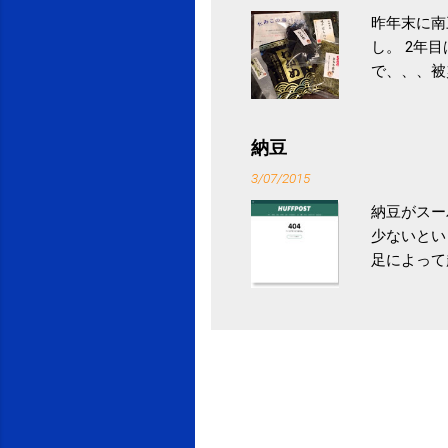
昨年末に南
し。 2年
で、、、被
ていなかっ
税になると
省｜自治税
納豆
イス」 »
3/07/2015
納豆がスー
少ないとい
足によって
ていき、4
いためには
豆をはじめ
は、関節に
豆」！ 1
タレやから
味しい食べ