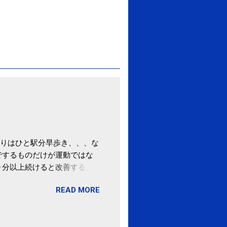
りはひと駅分早歩き、、、な
でするものだけが運動ではな
０分以上続けると改善する、
酒が原因ではない非アルコー
READ MORE
ばむ程度の運動を毎日３０分
「減量しなくても効果」 -