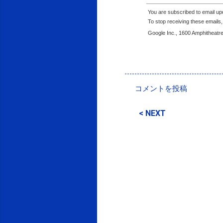
You are subscribed to email u
To stop receiving these email
Google Inc., 1600 Amphitheatr
投稿者:
SPC_Sakuma
コメントを投稿
コ
メ
< NEXT
ン
ト