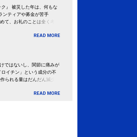
ク』 被災した年は、何もな
ボランティアや募金が苦手
めて、お礼のことは全く考え
。 あと、ふるさと納税が節
READ MORE
の目的は......。 総務
ポータルサイト「ふるさとチョ
わけではないし、関節に痛みが
ドロイチン」という成分の不
で作られる量はだんだん減少し
ます。 関節痛を引き起こさな
READ MORE
ロイチン」という成分は、納
納豆を定期的に食べている人
・体のゆがみ予防には「納
期限は気にしたことがなかった。
伊藤先生による、「納豆の美
渡る程度かき混ぜる。 ・タレ