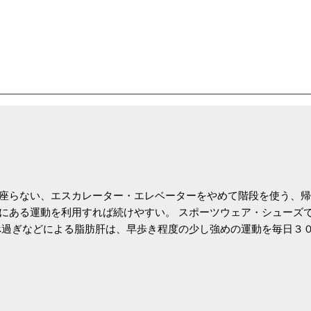
座らない、エスカレーター・エレベーターをやめて階段を使う、帰
にある運動を利用すれば続けやすい。 スポーツウェア・シューズ
過ぎなどによる脂肪肝は、早歩き程度の少し強めの運動を毎日３
筑波大の研究チームが発表した。改善が期待できるのは、過度の飲
肝疾患。体重は減らなくても効果があるという。 正田教授は「汗
が有用」としている。 脂肪肝、毎日３０分の早歩きで改善 筑波大
- アピタル（医療・健康）