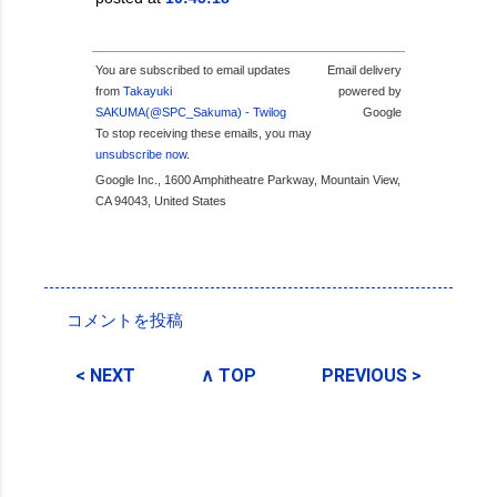
You are subscribed to email updates
Email delivery
from
Takayuki
powered by
SAKUMA(@SPC_Sakuma) - Twilog
Google
To stop receiving these emails, you may
unsubscribe now
.
Google Inc., 1600 Amphitheatre Parkway, Mountain View,
CA 94043, United States
投稿者:
SPC_Sakuma
コメントを投稿
コ
メ
< NEXT
∧ TOP
PREVIOUS >
ン
ト