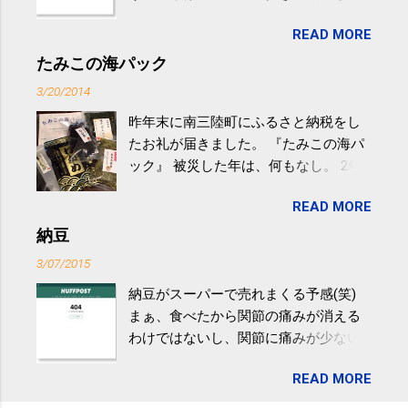
生活の中にある運動を利用すれば続け
READ MORE
やすい。 スポーツウェア・シューズで
するものだけが運動ではない。 食べ
たみこの海パック
過ぎなどによる脂肪肝は、早歩き程度
3/20/2014
の少し強めの運動を毎日３０分以上続
昨年末に南三陸町にふるさと納税をし
けると改善する、との結果を筑波大の
たお礼が届きました。 『たみこの海パ
研究チームが発表した。改善が期待で
ック』 被災した年は、何もなし。 2年
きるのは、過度の飲酒が原因ではない
目は『ピンバッジと手ぬぐい』、3年目
非アルコール性脂肪性肝疾患。体重は
READ MORE
が『たみこの海パック』。 ボランティ
減らなくても効果があるという。 正田
アや募金が苦手で、、、被災地の少し
納豆
教授は「汗ばむ程度の運動を毎日３０
でも復興の支援ができるものと探して
分続けることが有用」としている。 脂
3/07/2015
ふるさと納税を始めて、お礼のことは
肪肝、毎日３０分の早歩きで改善 筑
納豆がスーパーで売れまくる予感(笑)
全く考えていなかったので、貰えると
波大「減量しなくても効果」 - ニュー
まぁ、食べたから関節の痛みが消える
少しづつ復興してる感が伝わってきて
ス - アピタル（医療・健康）
わけではないし、関節に痛みが少ない
嬉しいです。 あと、ふるさと納税が節
という人がいるということなんだけ
税になるということもあって始めたの
READ MORE
ど。。 「関節の老化」は、「コンドロ
ですが、節税になるほど稼げていない
イチン」という成分の不足によって起
のでこちらの目的は......。 総務省｜自治