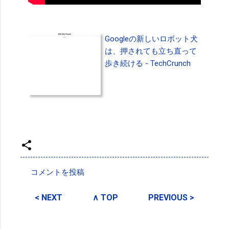
Googleの新しいロボット犬
は、押されても立ち直って
歩き続ける - TechCrunch
投稿者:
SPC_Sakuma
コメントを投稿
コ
メ
< NEXT
∧ TOP
PREVIOUS >
ン
ト