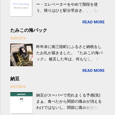
ー・エレベーターをやめて階段を使
う、帰りはひと駅分早歩き、、、など
生活の中にある運動を利用すれば続け
READ MORE
やすい。 スポーツウェア・シューズで
するものだけが運動ではない。 食べ
たみこの海パック
過ぎなどによる脂肪肝は、早歩き程度
3/20/2014
の少し強めの運動を毎日３０分以上続
昨年末に南三陸町にふるさと納税をし
けると改善する、との結果を筑波大の
たお礼が届きました。 『たみこの海パ
研究チームが発表した。改善が期待で
ック』 被災した年は、何もなし。 2年
きるのは、過度の飲酒が原因ではない
目は『ピンバッジと手ぬぐい』、3年目
非アルコール性脂肪性肝疾患。体重は
READ MORE
が『たみこの海パック』。 ボランティ
減らなくても効果があるという。 正田
アや募金が苦手で、、、被災地の少し
納豆
教授は「汗ばむ程度の運動を毎日３０
でも復興の支援ができるものと探して
分続けることが有用」としている。 脂
3/07/2015
ふるさと納税を始めて、お礼のことは
肪肝、毎日３０分の早歩きで改善 筑
納豆がスーパーで売れまくる予感(笑)
全く考えていなかったので、貰えると
波大「減量しなくても効果」 - ニュー
まぁ、食べたから関節の痛みが消える
少しづつ復興してる感が伝わってきて
ス - アピタル（医療・健康）
わけではないし、関節に痛みが少ない
嬉しいです。 あと、ふるさと納税が節
という人がいるということなんだけ
税になるということもあって始めたの