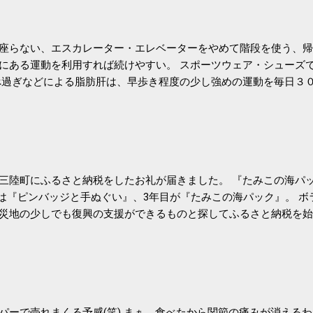
座らない、エスカレーター・エレベーターをやめて階段を使う、帰
にある運動を利用すれば続けやすい。 スポーツウェア・シューズ
過ぎなどによる脂肪肝は、早歩き程度の少し強めの運動を毎日３
筑波大の研究チームが発表した。改善が期待できるのは、過度の飲
肝疾患。体重は減らなくても効果があるという。 正田教授は「汗
が有用」としている。 脂肪肝、毎日３０分の早歩きで改善 筑波大
- アピタル（医療・健康）
三陸町にふるさと納税をしたお礼が届きました。 『たみこの海パッ
目は『ピンバッジと手ぬぐい』、3年目が『たみこの海パック』。 
災地の少しでも復興の支援ができるものと探してふるさと納税を始
たので、貰えると少しづつ復興してる感が伝わってきて嬉しいです
いうこともあって始めたのですが、節税になるほど稼げていないのでこちら
務局｜ふるさと納税など個人住民税の寄附金税制 » ふるさと納税
パーで売れまくる予感(笑) まぁ、食べたから関節の痛みが消える