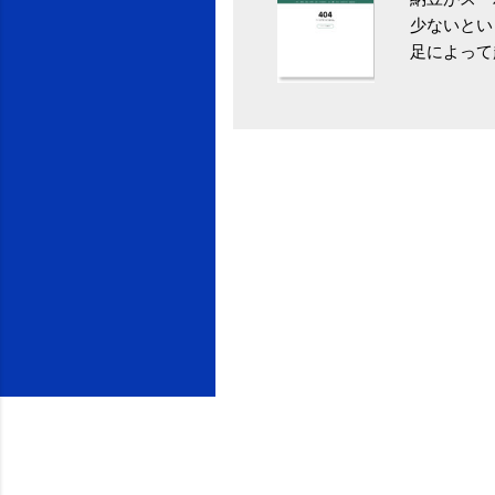
少ないとい
足によって
ていき、4
いためには
豆をはじめ
は、関節に
豆」！ 1
タレやから
味しい食べ
や薬味はか
目安が30
り一層引き
給 | セ
うが身体に
予防には「