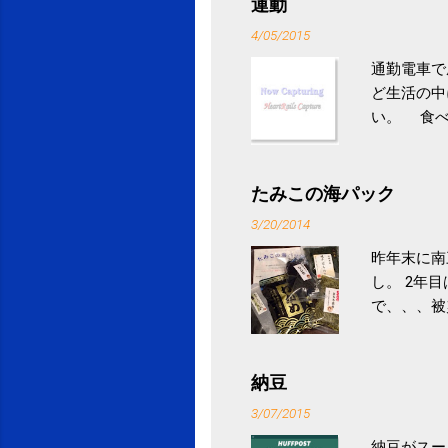
運動
4/05/2015
通勤電車で
ど生活の中
い。 食べ
との結果を
ル性脂肪性
続けること
たみこの海パック
ニュース 
3/20/2014
昨年末に南
し。 2年
で、、、被
ていなかっ
税になると
省｜自治税
納豆
イス」 »
3/07/2015
納豆がスー