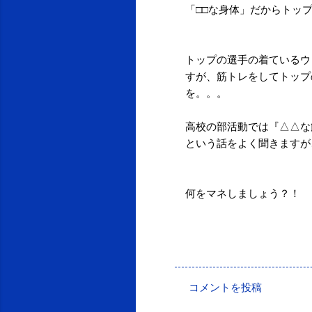
「□□な身体」だからトッ
トップの選手の着ているウ
すが、筋トレをしてトップ
を。。。
高校の部活動では『△△な
という話をよく聞きますが
何をマネしましょう？！
投稿者:
SPC_Sakuma
コメントを投稿
コ