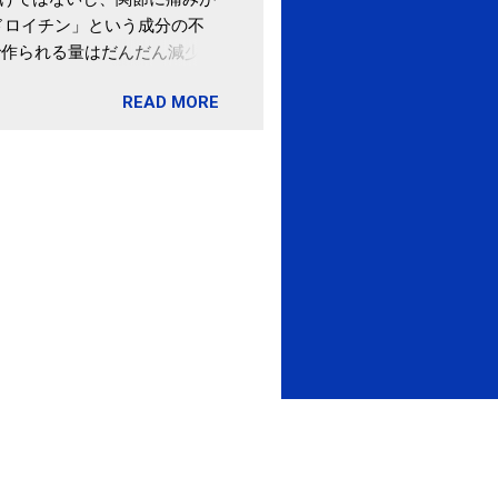
ドロイチン」という成分の不
で作られる量はだんだん減少し
ます。 関節痛を引き起こさな
READ MORE
ロイチン」という成分は、納
納豆を定期的に食べている人
・体のゆがみ予防には「納
期限は気にしたことがなかった。
伊藤先生による、「納豆の美
渡る程度かき混ぜる。 ・タレ
ですが、おいしく食べられる
ほうが、納豆のふわふわ感がよ
1パックでコンドロイチン補
るよりは、毎日納豆を食べるほ
像) 関節の痛み・体のゆがみ
ュース