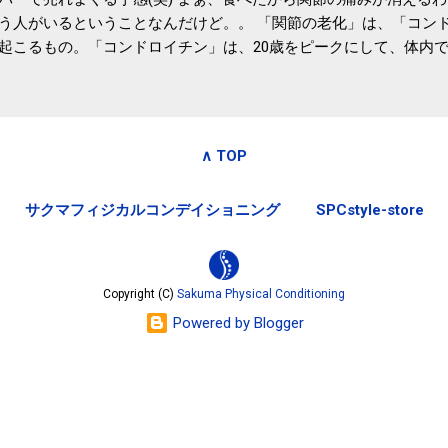
う人がいるということなんだけど。。 「関節の老化」は、「コン
起こるもの。「コンドロイチン」は、20歳をピークにして、体内
0代では20代の半分、60代ではそのさらに半分にまで減ってしまい
、食生活で「コンドロイチン」を補うことが大切。そして「コンド
としたネバネバ&ヌルヌルした食材に多く含まれているとのこと。
痛みが少ないという調査結果も明らかになりました。 関節の痛み
∧ TOP
日1パックでコンドロイチン補給 | セルフドクターニュース 賞味
しをかき混ぜる前に入れていたからこれからはあとに入れよう。 
サクマフィジカルコンデイショニング
SPCstyle-store
かた」は、 ・賞味期限ギリギリで食べる。 ・白い泡が全体に行き
き混ぜた後に入れる。 ちなみに、かき混ぜる回数としては、好み
回～40回程度。 またタレ・薬味は納豆をかき混ぜたあとに入れた
立つそうです。 関節の痛み・体のゆがみ予防には「納豆」！ 1日
Copyright (C)
Sakuma Physical Conditioning
ルフドクターニュース そこそこの金額のサプリメントを毎日飲み続け
Powered by Blogger
お財布にも良さそうな気はする。効果的には大差ないだろうから(想
納豆」！ 1日1パックでコンドロイチン補給 | セルフドクターニ