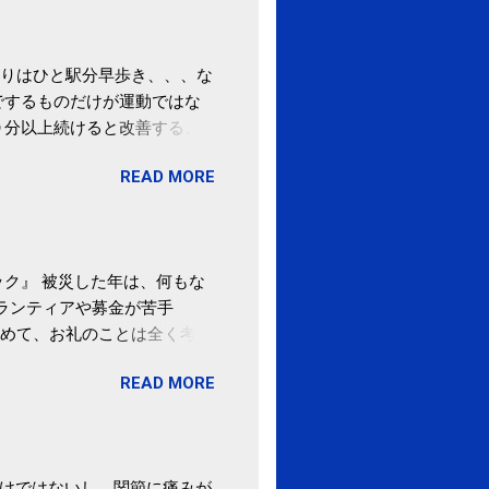
りはひと駅分早歩き、、、な
でするものだけが運動ではな
０分以上続けると改善する、
酒が原因ではない非アルコー
READ MORE
ばむ程度の運動を毎日３０分
「減量しなくても効果」 -
ク』 被災した年は、何もな
ボランティアや募金が苦手
めて、お礼のことは全く考え
。 あと、ふるさと納税が節
READ MORE
の目的は......。 総務
ポータルサイト「ふるさとチョ
わけではないし、関節に痛みが