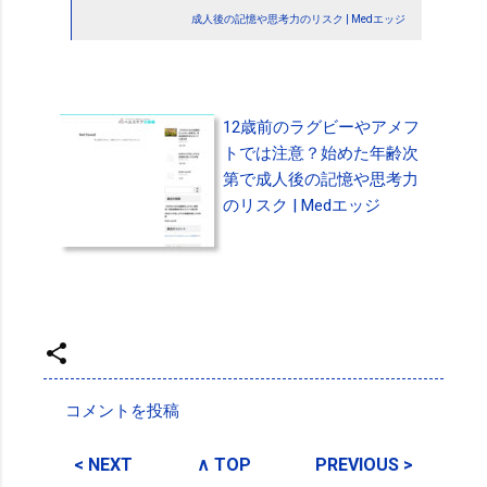
成人後の記憶や思考力のリスク | Medエッジ
12歳前のラグビーやアメフ
トでは注意？始めた年齢次
第で成人後の記憶や思考力
のリスク | Medエッジ
投稿者:
SPC_Sakuma
コメントを投稿
コ
メ
< NEXT
∧ TOP
PREVIOUS >