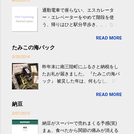
4/05/2015
通勤電車で座らない、エスカレータ
ー・エレベーターをやめて階段を使
う、帰りはひと駅分早歩き、、、など
生活の中にある運動を利用すれば続け
READ MORE
やすい。 スポーツウェア・シューズで
するものだけが運動ではない。 食べ
たみこの海パック
過ぎなどによる脂肪肝は、早歩き程度
3/20/2014
の少し強めの運動を毎日３０分以上続
昨年末に南三陸町にふるさと納税をし
けると改善する、との結果を筑波大の
たお礼が届きました。 『たみこの海パ
研究チームが発表した。改善が期待で
ック』 被災した年は、何もなし。 2年
きるのは、過度の飲酒が原因ではない
目は『ピンバッジと手ぬぐい』、3年目
非アルコール性脂肪性肝疾患。体重は
READ MORE
が『たみこの海パック』。 ボランティ
減らなくても効果があるという。 正田
アや募金が苦手で、、、被災地の少し
納豆
教授は「汗ばむ程度の運動を毎日３０
でも復興の支援ができるものと探して
分続けることが有用」としている。 脂
3/07/2015
ふるさと納税を始めて、お礼のことは
肪肝、毎日３０分の早歩きで改善 筑
納豆がスーパーで売れまくる予感(笑)
全く考えていなかったので、貰えると
波大「減量しなくても効果」 - ニュー
まぁ、食べたから関節の痛みが消える
少しづつ復興してる感が伝わってきて
ス - アピタル（医療・健康）