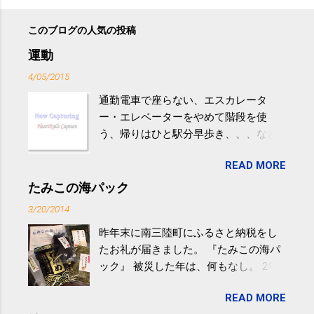
このブログの人気の投稿
運動
4/05/2015
通勤電車で座らない、エスカレータ
ー・エレベーターをやめて階段を使
う、帰りはひと駅分早歩き、、、など
生活の中にある運動を利用すれば続け
READ MORE
やすい。 スポーツウェア・シューズで
するものだけが運動ではない。 食べ
たみこの海パック
過ぎなどによる脂肪肝は、早歩き程度
3/20/2014
の少し強めの運動を毎日３０分以上続
昨年末に南三陸町にふるさと納税をし
けると改善する、との結果を筑波大の
たお礼が届きました。 『たみこの海パ
研究チームが発表した。改善が期待で
ック』 被災した年は、何もなし。 2年
きるのは、過度の飲酒が原因ではない
目は『ピンバッジと手ぬぐい』、3年目
非アルコール性脂肪性肝疾患。体重は
READ MORE
が『たみこの海パック』。 ボランティ
減らなくても効果があるという。 正田