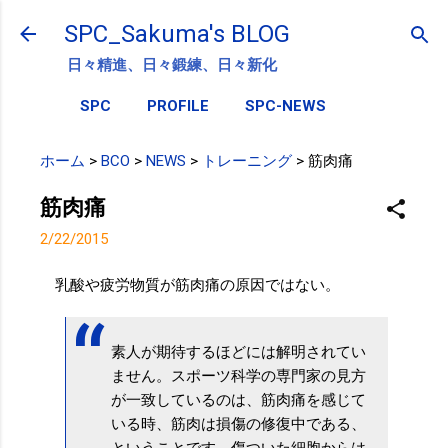
スキップしてメイン コンテンツに移動
SPC_Sakuma's BLOG
日々精進、日々鍛練、日々新化
SPC
PROFILE
SPC-NEWS
ホーム
>
BCO
>
NEWS
>
トレーニング
>
筋肉痛
筋肉痛
2/22/2015
乳酸や疲労物質が筋肉痛の原因ではない。
素人が期待するほどには解明されてい
ません。スポーツ科学の専門家の見方
が一致しているのは、筋肉痛を感じて
いる時、筋肉は損傷の修復中である、
ということです。傷ついた細胞からは