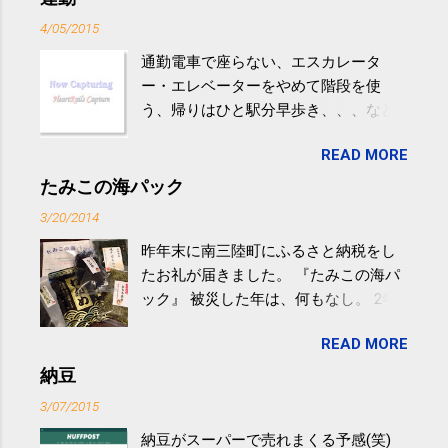
4/05/2015
通勤電車で座らない、エスカレータ
ー・エレベーターをやめて階段を使
う、帰りはひと駅分早歩き、、、など
生活の中にある運動を利用すれば続け
READ MORE
やすい。 スポーツウェア・シューズで
するものだけが運動ではない。 食べ
たみこの海パック
過ぎなどによる脂肪肝は、早歩き程度
3/20/2014
の少し強めの運動を毎日３０分以上続
昨年末に南三陸町にふるさと納税をし
けると改善する、との結果を筑波大の
たお礼が届きました。 『たみこの海パ
研究チームが発表した。改善が期待で
ック』 被災した年は、何もなし。 2年
きるのは、過度の飲酒が原因ではない
目は『ピンバッジと手ぬぐい』、3年目
非アルコール性脂肪性肝疾患。体重は
READ MORE
が『たみこの海パック』。 ボランティ
減らなくても効果があるという。 正田
アや募金が苦手で、、、被災地の少し
納豆
教授は「汗ばむ程度の運動を毎日３０
でも復興の支援ができるものと探して
分続けることが有用」としている。 脂
3/07/2015
ふるさと納税を始めて、お礼のことは
肪肝、毎日３０分の早歩きで改善 筑
納豆がスーパーで売れまくる予感(笑)
全く考えていなかったので、貰えると
波大「減量しなくても効果」 - ニュー