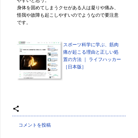
やすいと思う。
身体を固めてしまうクセがある人は凝りや痛み、
怪我や故障も起こしやすいのでようなので要注意
です。
スポーツ科学に学ぶ、筋肉
痛が起こる理由と正しい処
置の方法 ｜ ライフハッカー
［日本版］
投稿者:
SPC_Sakuma
コメントを投稿
コ