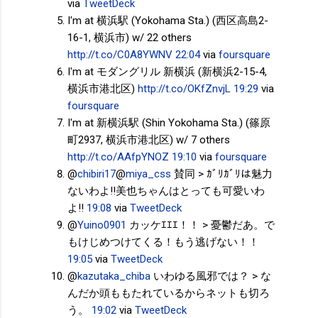
via
TweetDeck
I'm at 横浜駅 (Yokohama Sta.) (西区高島2-
16-1, 横浜市) w/ 22 others
http://t.co/C0A8YWNV
22:04
via
foursquare
I'm at モダングリル 新横浜 (新横浜2-15-4,
横浜市港北区)
http://t.co/OKfZnvjL
19:29
via
foursquare
I'm at 新横浜駅 (Shin Yokohama Sta.) (篠原
町2937, 横浜市港北区) w/ 7 others
http://t.co/AAfpYNOZ
19:10
via
foursquare
@
chibiri17
@
miya_css
賛同 > ｶﾞﾘｶﾞﾘは魅力
ないわよ!!美也ちゃんはとっても可愛いわ
よ!!
19:08
via
TweetDeck
@
Yuino0901
カッケｴｴｴ！！ > 憂鬱だあ。で
もけじめつけてくる！もう逃げない！！
19:05
via
TweetDeck
@
kazutaka_chiba
いわゆる風邪では？ > な
んだか頭ももたれているからネットも切ろ
う。
19:02
via
TweetDeck