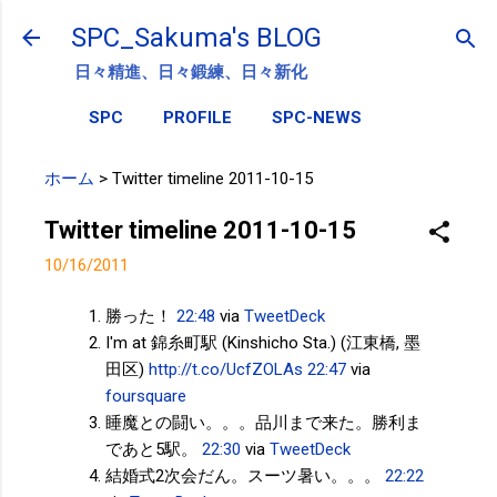
スキップしてメイン コンテンツに移動
SPC_Sakuma's BLOG
日々精進、日々鍛練、日々新化
SPC
PROFILE
SPC-NEWS
ホーム
>
Twitter timeline 2011-10-15
Twitter timeline 2011-10-15
10/16/2011
勝った！
22:48
via
TweetDeck
I'm at 錦糸町駅 (Kinshicho Sta.) (江東橋, 墨
田区)
http://t.co/UcfZOLAs
22:47
via
foursquare
睡魔との闘い。。。品川まで来た。勝利ま
であと5駅。
22:30
via
TweetDeck
結婚式2次会だん。スーツ暑い。。。
22:22