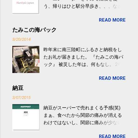
う、帰りはひと駅分早歩き、、、など
生活の中にある運動を利用すれば続け
READ MORE
やすい。 スポーツウェア・シューズで
するものだけが運動ではない。 食べ
たみこの海パック
過ぎなどによる脂肪肝は、早歩き程度
3/20/2014
の少し強めの運動を毎日３０分以上続
昨年末に南三陸町にふるさと納税をし
けると改善する、との結果を筑波大の
たお礼が届きました。 『たみこの海パ
研究チームが発表した。改善が期待で
ック』 被災した年は、何もなし。 2年
きるのは、過度の飲酒が原因ではない
目は『ピンバッジと手ぬぐい』、3年目
非アルコール性脂肪性肝疾患。体重は
READ MORE
が『たみこの海パック』。 ボランティ
減らなくても効果があるという。 正田
アや募金が苦手で、、、被災地の少し
納豆
教授は「汗ばむ程度の運動を毎日３０
でも復興の支援ができるものと探して
分続けることが有用」としている。 脂
3/07/2015
ふるさと納税を始めて、お礼のことは
肪肝、毎日３０分の早歩きで改善 筑
納豆がスーパーで売れまくる予感(笑)
全く考えていなかったので、貰えると
波大「減量しなくても効果」 - ニュー
まぁ、食べたから関節の痛みが消える
少しづつ復興してる感が伝わってきて
ス - アピタル（医療・健康）
わけではないし、関節に痛みが少ない
嬉しいです。 あと、ふるさと納税が節
という人がいるということなんだけ
税になるということもあって始めたの
READ MORE
ど。。 「関節の老化」は、「コンドロ