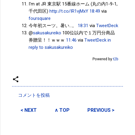
I'm at JR 東京駅 15番線ホーム (丸の内1-9-1,
千代田区)
http://t.co/IR1vjMxY
18:49
via
foursquare
今年初スーツ。暑い...。
18:31
via
TweetDeck
@
sakusakureiko
100位以内で１万円分商品
券贈呈！！ｗｗｗ
11:46
via
TweetDeck
in
reply to sakusakureiko
Powered by
t2b
投稿者:
SPC_Sakuma
コメントを投稿
コ
メ
< NEXT
∧ TOP
PREVIOUS >
ン
ト