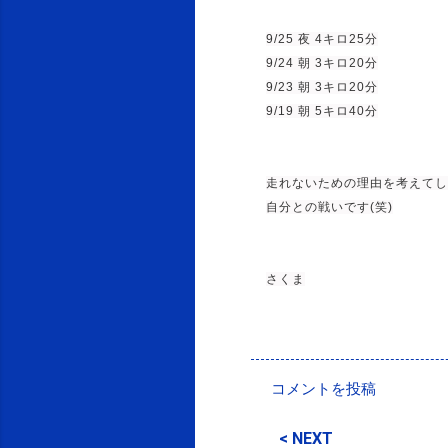
9/25 夜 4キロ25分
9/24 朝 3キロ20分
9/23 朝 3キロ20分
9/19 朝 5キロ40分
走れないための理由を考えてし
自分との戦いです(笑)
さくま
投稿者:
SPC_Sakuma
コメントを投稿
コ
メ
< NEXT