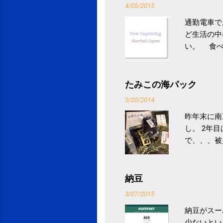
4/05/2015
通勤電車で
ど生活の中
い。 食べ
との結果を
ル性脂肪性
続けること
たみこの海パック
ニュース 
3/20/2014
昨年末に南
し。 2年
で、、、被
ていなかっ
税になると
省｜自治税
納豆
イス」 »
3/07/2015
納豆がスー
少ないとい