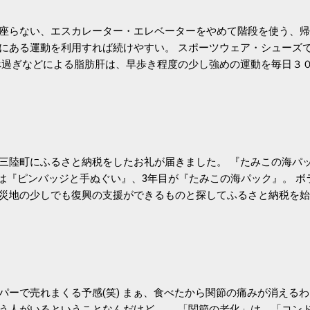
座らない、エスカレーター・エレベーターをやめて階段を使う、帰
にある運動を利用すれば続けやすい。 スポーツウェア・シューズ
過ぎなどによる脂肪肝は、早歩き程度の少し強めの運動を毎日３
筑波大の研究チームが発表した。改善が期待できるのは、過度の飲
肝疾患。体重は減らなくても効果があるという。 正田教授は「汗
が有用」としている。 脂肪肝、毎日３０分の早歩きで改善 筑波大
- アピタル（医療・健康）
三陸町にふるさと納税をしたお礼が届きました。 『たみこの海パッ
目は『ピンバッジと手ぬぐい』、3年目が『たみこの海パック』。 
災地の少しでも復興の支援ができるものと探してふるさと納税を始
たので、貰えると少しづつ復興してる感が伝わってきて嬉しいです
いうこともあって始めたのですが、節税になるほど稼げていないのでこちら
務局｜ふるさと納税など個人住民税の寄附金税制 » ふるさと納税
パーで売れまくる予感(笑) まぁ、食べたから関節の痛みが消える
う人がいるということなんだけど。。 「関節の老化」は、「コン