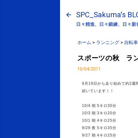
SPC_Sakuma's BL
日々精進、日々鍛練、日々新
ホーム
>
ランニング
>
自転車
スポーツの秋 ラ
10/04/2011
9月19日から走り始めて約2週
続いています！！
10/4 朝 5キロ30分
10/3 朝 3キロ20分
10/1 朝 4キロ25分
9/29 夜 5キロ35分
9/27 朝 4キロ25分