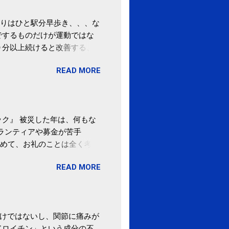
りはひと駅分早歩き、、、な
でするものだけが運動ではな
０分以上続けると改善する、
酒が原因ではない非アルコー
READ MORE
ばむ程度の運動を毎日３０分
「減量しなくても効果」 -
ク』 被災した年は、何もな
ボランティアや募金が苦手
めて、お礼のことは全く考え
。 あと、ふるさと納税が節
READ MORE
の目的は......。 総務
ポータルサイト「ふるさとチョ
わけではないし、関節に痛みが
ドロイチン」という成分の不