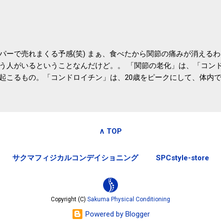
いうこともあって始めたのですが、節税になるほど稼げていないのでこちら
務局｜ふるさと納税など個人住民税の寄附金税制 » ふるさと納税
パーで売れまくる予感(笑) まぁ、食べたから関節の痛みが消える
う人がいるということなんだけど。。 「関節の老化」は、「コン
起こるもの。「コンドロイチン」は、20歳をピークにして、体内
0代では20代の半分、60代ではそのさらに半分にまで減ってしまい
、食生活で「コンドロイチン」を補うことが大切。そして「コンド
としたネバネバ&ヌルヌルした食材に多く含まれているとのこと。
痛みが少ないという調査結果も明らかになりました。 関節の痛み
∧ TOP
日1パックでコンドロイチン補給 | セルフドクターニュース 賞味
しをかき混ぜる前に入れていたからこれからはあとに入れよう。 
サクマフィジカルコンデイショニング
SPCstyle-store
かた」は、 ・賞味期限ギリギリで食べる。 ・白い泡が全体に行き
き混ぜた後に入れる。 ちなみに、かき混ぜる回数としては、好み
回～40回程度。 またタレ・薬味は納豆をかき混ぜたあとに入れた
立つそうです。 関節の痛み・体のゆがみ予防には「納豆」！ 1日
Copyright (C)
Sakuma Physical Conditioning
ルフドクターニュース そこそこの金額のサプリメントを毎日飲み続け
Powered by Blogger
お財布にも良さそうな気はする。効果的には大差ないだろうから(想