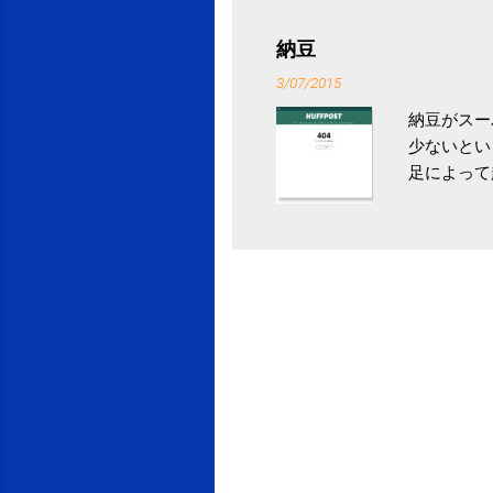
税になると
省｜自治税
納豆
イス」 »
3/07/2015
納豆がスー
少ないとい
足によって
ていき、4
いためには
豆をはじめ
は、関節に
豆」！ 1
タレやから
味しい食べ
や薬味はか
目安が30
り一層引き
給 | セ
うが身体に