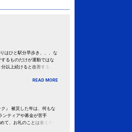
りはひと駅分早歩き、、、な
でするものだけが運動ではな
０分以上続けると改善する、
酒が原因ではない非アルコー
READ MORE
ばむ程度の運動を毎日３０分
「減量しなくても効果」 -
ク』 被災した年は、何もな
ボランティアや募金が苦手
めて、お礼のことは全く考え
。 あと、ふるさと納税が節