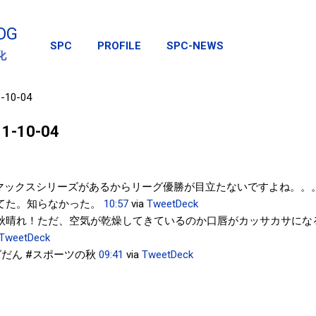
スキップしてメイン コンテンツに移動
OG
SPC
PROFILE
SPC-NEWS
化
1-10-04
011-10-04
ックスシリーズがあるからリーグ優勝が目立たないですよね。。。
てた。知らなかった。
10:57
via
TweetDeck
秋晴れ！ただ、空気が乾燥してきているのか口唇がカッサカサにな
TweetDeck
グだん #スポーツの秋
09:41
via
TweetDeck