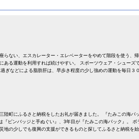
座らない、エスカレーター・エレベーターをやめて階段を使う、帰
にある運動を利用すれば続けやすい。 スポーツウェア・シューズ
過ぎなどによる脂肪肝は、早歩き程度の少し強めの運動を毎日３
筑波大の研究チームが発表した。改善が期待できるのは、過度の飲
肝疾患。体重は減らなくても効果があるという。 正田教授は「汗
が有用」としている。 脂肪肝、毎日３０分の早歩きで改善 筑波大
- アピタル（医療・健康）
三陸町にふるさと納税をしたお礼が届きました。 『たみこの海パッ
目は『ピンバッジと手ぬぐい』、3年目が『たみこの海パック』。 
災地の少しでも復興の支援ができるものと探してふるさと納税を始
たので、貰えると少しづつ復興してる感が伝わってきて嬉しいです