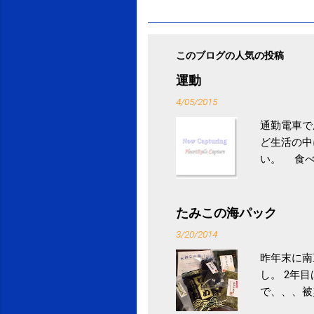
このブログの人気の投稿
運動
4/05/2015
通勤電車で
ど生活の中
い。 食べ
との結果を
ル性脂肪性
続けること
たみこの海パック
ニュース 
3/20/2014
昨年末に南
し。 2年
で、、、被
ていなかっ