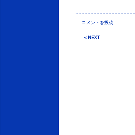
投稿者:
SPC_Sakuma
コメントを投稿
コ
メ
< NEXT
ン
ト