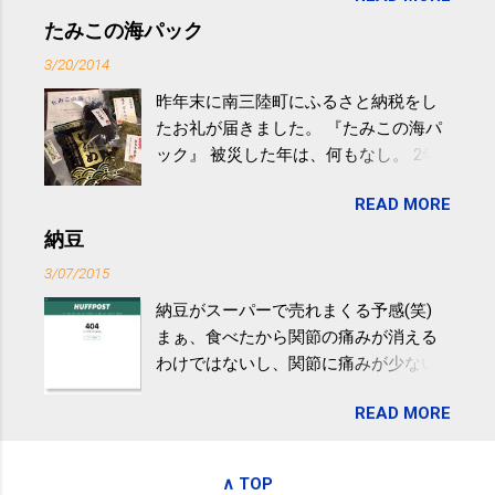
するものだけが運動ではない。 食べ
たみこの海パック
過ぎなどによる脂肪肝は、早歩き程度
3/20/2014
の少し強めの運動を毎日３０分以上続
昨年末に南三陸町にふるさと納税をし
けると改善する、との結果を筑波大の
たお礼が届きました。 『たみこの海パ
研究チームが発表した。改善が期待で
ック』 被災した年は、何もなし。 2年
きるのは、過度の飲酒が原因ではない
目は『ピンバッジと手ぬぐい』、3年目
非アルコール性脂肪性肝疾患。体重は
READ MORE
が『たみこの海パック』。 ボランティ
減らなくても効果があるという。 正田
アや募金が苦手で、、、被災地の少し
納豆
教授は「汗ばむ程度の運動を毎日３０
でも復興の支援ができるものと探して
分続けることが有用」としている。 脂
3/07/2015
ふるさと納税を始めて、お礼のことは
肪肝、毎日３０分の早歩きで改善 筑
納豆がスーパーで売れまくる予感(笑)
全く考えていなかったので、貰えると
波大「減量しなくても効果」 - ニュー
まぁ、食べたから関節の痛みが消える
少しづつ復興してる感が伝わってきて
ス - アピタル（医療・健康）
わけではないし、関節に痛みが少ない
嬉しいです。 あと、ふるさと納税が節
という人がいるということなんだけ
税になるということもあって始めたの
READ MORE
ど。。 「関節の老化」は、「コンドロ
ですが、節税になるほど稼げていない
イチン」という成分の不足によって起
のでこちらの目的は......。 総務省｜自治
こるもの。「コンドロイチン」は、20
税務局｜ふるさと納税など個人住民税
∧ TOP