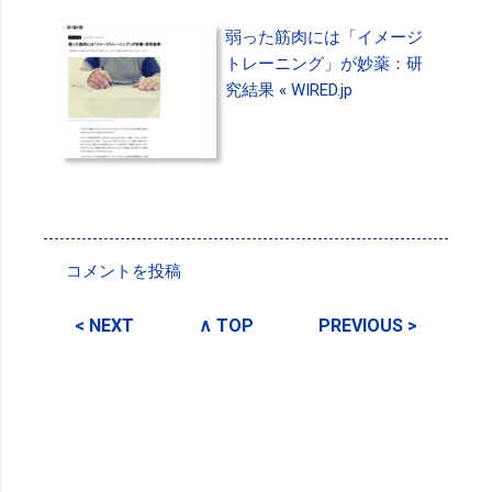
弱った筋肉には「イメージ
トレーニング」が妙薬：研
究結果 « WIRED.jp
投稿者:
SPC_Sakuma
コメントを投稿
コ
メ
< NEXT
∧ TOP
PREVIOUS >
ン
ト