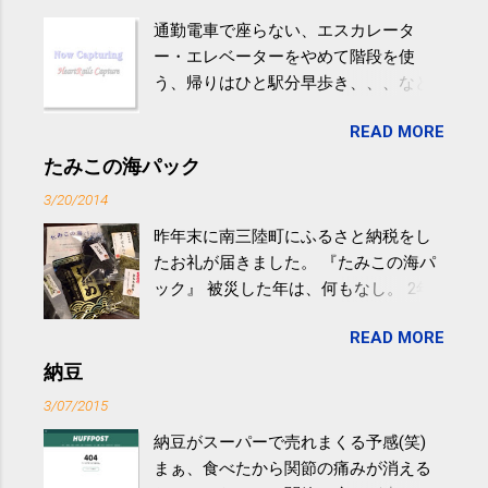
通勤電車で座らない、エスカレータ
ー・エレベーターをやめて階段を使
う、帰りはひと駅分早歩き、、、など
生活の中にある運動を利用すれば続け
READ MORE
やすい。 スポーツウェア・シューズで
するものだけが運動ではない。 食べ
たみこの海パック
過ぎなどによる脂肪肝は、早歩き程度
3/20/2014
の少し強めの運動を毎日３０分以上続
昨年末に南三陸町にふるさと納税をし
けると改善する、との結果を筑波大の
たお礼が届きました。 『たみこの海パ
研究チームが発表した。改善が期待で
ック』 被災した年は、何もなし。 2年
きるのは、過度の飲酒が原因ではない
目は『ピンバッジと手ぬぐい』、3年目
非アルコール性脂肪性肝疾患。体重は
READ MORE
が『たみこの海パック』。 ボランティ
減らなくても効果があるという。 正田
アや募金が苦手で、、、被災地の少し
納豆
教授は「汗ばむ程度の運動を毎日３０
でも復興の支援ができるものと探して
分続けることが有用」としている。 脂
3/07/2015
ふるさと納税を始めて、お礼のことは
肪肝、毎日３０分の早歩きで改善 筑
納豆がスーパーで売れまくる予感(笑)
全く考えていなかったので、貰えると
波大「減量しなくても効果」 - ニュー
まぁ、食べたから関節の痛みが消える
少しづつ復興してる感が伝わってきて
ス - アピタル（医療・健康）