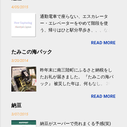
4/05/2015
通勤電車で座らない、エスカレータ
ー・エレベーターをやめて階段を使
う、帰りはひと駅分早歩き、、、など
生活の中にある運動を利用すれば続け
READ MORE
やすい。 スポーツウェア・シューズで
するものだけが運動ではない。 食べ
たみこの海パック
過ぎなどによる脂肪肝は、早歩き程度
3/20/2014
の少し強めの運動を毎日３０分以上続
昨年末に南三陸町にふるさと納税をし
けると改善する、との結果を筑波大の
たお礼が届きました。 『たみこの海パ
研究チームが発表した。改善が期待で
ック』 被災した年は、何もなし。 2年
きるのは、過度の飲酒が原因ではない
目は『ピンバッジと手ぬぐい』、3年目
非アルコール性脂肪性肝疾患。体重は
READ MORE
が『たみこの海パック』。 ボランティ
減らなくても効果があるという。 正田
アや募金が苦手で、、、被災地の少し
納豆
教授は「汗ばむ程度の運動を毎日３０
でも復興の支援ができるものと探して
分続けることが有用」としている。 脂
3/07/2015
ふるさと納税を始めて、お礼のことは
肪肝、毎日３０分の早歩きで改善 筑
納豆がスーパーで売れまくる予感(笑)
全く考えていなかったので、貰えると
波大「減量しなくても効果」 - ニュー