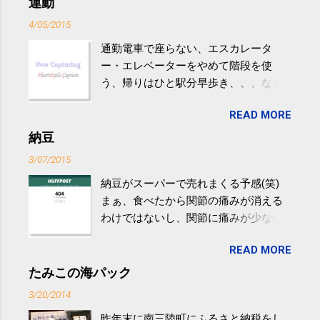
運動
4/05/2015
通勤電車で座らない、エスカレータ
ー・エレベーターをやめて階段を使
う、帰りはひと駅分早歩き、、、など
生活の中にある運動を利用すれば続け
READ MORE
やすい。 スポーツウェア・シューズで
するものだけが運動ではない。 食べ
納豆
過ぎなどによる脂肪肝は、早歩き程度
3/07/2015
の少し強めの運動を毎日３０分以上続
納豆がスーパーで売れまくる予感(笑)
けると改善する、との結果を筑波大の
まぁ、食べたから関節の痛みが消える
研究チームが発表した。改善が期待で
わけではないし、関節に痛みが少ない
きるのは、過度の飲酒が原因ではない
という人がいるということなんだけ
非アルコール性脂肪性肝疾患。体重は
READ MORE
ど。。 「関節の老化」は、「コンドロ
減らなくても効果があるという。 正田
イチン」という成分の不足によって起
たみこの海パック
教授は「汗ばむ程度の運動を毎日３０
こるもの。「コンドロイチン」は、20
分続けることが有用」としている。 脂
3/20/2014
歳をピークにして、体内で作られる量
肪肝、毎日３０分の早歩きで改善 筑
昨年末に南三陸町にふるさと納税をし