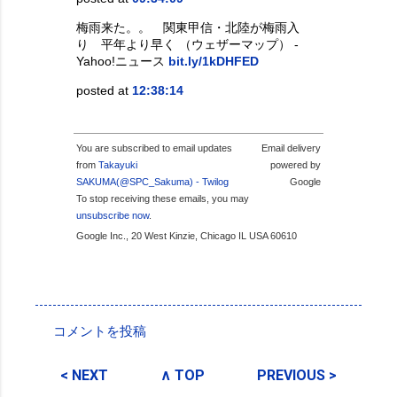
梅雨来た。。 関東甲信・北陸が梅雨入
り 平年より早く （ウェザーマップ） -
Yahoo!ニュース
bit.ly/1kDHFED
posted at
12:38:14
You are subscribed to email updates
Email delivery
from
Takayuki
powered by
SAKUMA(@SPC_Sakuma) - Twilog
Google
To stop receiving these emails, you may
unsubscribe now
.
Google Inc., 20 West Kinzie, Chicago IL USA 60610
投稿者:
SPC_Sakuma
コメントを投稿
コ
メ
< NEXT
∧ TOP
PREVIOUS >