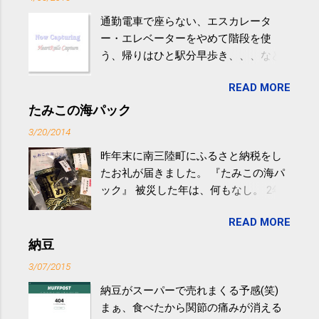
通勤電車で座らない、エスカレータ
ー・エレベーターをやめて階段を使
う、帰りはひと駅分早歩き、、、など
生活の中にある運動を利用すれば続け
READ MORE
やすい。 スポーツウェア・シューズで
するものだけが運動ではない。 食べ
たみこの海パック
過ぎなどによる脂肪肝は、早歩き程度
3/20/2014
の少し強めの運動を毎日３０分以上続
昨年末に南三陸町にふるさと納税をし
けると改善する、との結果を筑波大の
たお礼が届きました。 『たみこの海パ
研究チームが発表した。改善が期待で
ック』 被災した年は、何もなし。 2年
きるのは、過度の飲酒が原因ではない
目は『ピンバッジと手ぬぐい』、3年目
非アルコール性脂肪性肝疾患。体重は
READ MORE
が『たみこの海パック』。 ボランティ
減らなくても効果があるという。 正田
アや募金が苦手で、、、被災地の少し
納豆
教授は「汗ばむ程度の運動を毎日３０
でも復興の支援ができるものと探して
分続けることが有用」としている。 脂
3/07/2015
ふるさと納税を始めて、お礼のことは
肪肝、毎日３０分の早歩きで改善 筑
納豆がスーパーで売れまくる予感(笑)
全く考えていなかったので、貰えると
波大「減量しなくても効果」 - ニュー
まぁ、食べたから関節の痛みが消える
少しづつ復興してる感が伝わってきて
ス - アピタル（医療・健康）