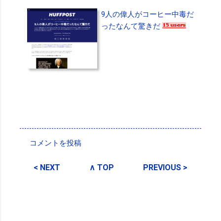
9人の偉人がコーヒー中毒だ
ったなんて驚きだ
投稿者:
SPC_Sakuma
コメントを投稿
コ
メ
< NEXT
∧ TOP
PREVIOUS >
ン
ト