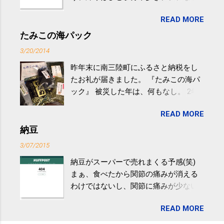
生活の中にある運動を利用すれば続け
READ MORE
やすい。 スポーツウェア・シューズで
するものだけが運動ではない。 食べ
たみこの海パック
過ぎなどによる脂肪肝は、早歩き程度
3/20/2014
の少し強めの運動を毎日３０分以上続
昨年末に南三陸町にふるさと納税をし
けると改善する、との結果を筑波大の
たお礼が届きました。 『たみこの海パ
研究チームが発表した。改善が期待で
ック』 被災した年は、何もなし。 2年
きるのは、過度の飲酒が原因ではない
目は『ピンバッジと手ぬぐい』、3年目
非アルコール性脂肪性肝疾患。体重は
READ MORE
が『たみこの海パック』。 ボランティ
減らなくても効果があるという。 正田
アや募金が苦手で、、、被災地の少し
納豆
教授は「汗ばむ程度の運動を毎日３０
でも復興の支援ができるものと探して
分続けることが有用」としている。 脂
3/07/2015
ふるさと納税を始めて、お礼のことは
肪肝、毎日３０分の早歩きで改善 筑
納豆がスーパーで売れまくる予感(笑)
全く考えていなかったので、貰えると
波大「減量しなくても効果」 - ニュー
まぁ、食べたから関節の痛みが消える
少しづつ復興してる感が伝わってきて
ス - アピタル（医療・健康）
わけではないし、関節に痛みが少ない
嬉しいです。 あと、ふるさと納税が節
という人がいるということなんだけ
税になるということもあって始めたの
READ MORE
ど。。 「関節の老化」は、「コンドロ
ですが、節税になるほど稼げていない
イチン」という成分の不足によって起
のでこちらの目的は......。 総務省｜自治